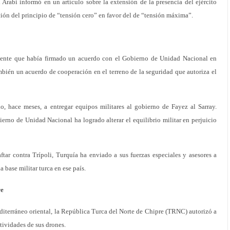
 Arabi informó en un artículo sobre la extensión de la presencia del ejército
ición del principio de “tensión cero” en favor del de “tensión máxima”.
ente que había firmado un acuerdo con el Gobierno de Unidad Nacional en
mbién un acuerdo de cooperación en el terreno de la seguridad que autoriza el
 hace meses, a entregar equipos militares al gobierno de Fayez al Sarray.
ierno de Unidad Nacional ha logrado alterar el equilibrio militar en perjuicio
ftar contra Trípoli, Turquía ha enviado a sus fuerzas especiales y asesores a
a base militar turca en ese país.
re
iterráneo oriental, la República Turca del Norte de Chipre (TRNC) autorizó a
ctividades de sus drones.