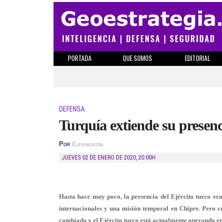
PORTADA
QUE SOMOS
EDITORIAL
DEFENSA
Turquía extiende su presenci
Por
Elespiadigital
JUEVES 02 DE ENERO DE 2020
,
20:00H
Hasta hace muy poco, la presencia del Ejército turco era
internacionales y una misión temporal en Chipre. Pero c
cambiado y el Ejército turco está actualmente operando en 