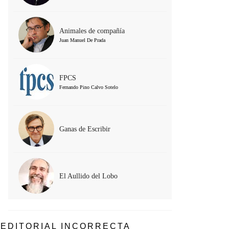
Animales de compañía
Juan Manuel De Prada
FPCS
Fernando Pino Calvo Sotelo
Ganas de Escribir
El Aullido del Lobo
EDITORIAL INCORRECTA