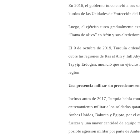
En 2016, el gobierno turco envió a sus so
kurdos de las Unidades de Protección del
Luego, el ejército turco gradualmente ex
“Rama de olivo” en Afrin y sus alrededores
El 9 de octubre de 2019, Turquía ordenó
cubre las regiones de Ras al Ain y Tall Ab
Tayyip Erdogan, anunció que su ejército no 
región.
Una presencia militar sin precedentes e
Incluso antes de 2017, Turquía había come
entrenamiento militar a los soldados qatar
Árabes Unidos, Bahrein y Egipto, por el o
fuerzas y una mayor cantidad de equipo mi
posible agresión militar por parte de Arab