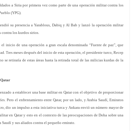
ldados a Siria por primera vez como parte de una operación militar contra los
 Pueblo (YPG).
tendió su presencia a Yarablous, Dabiq y Al Bab y lanzó la operación militar
 contra los kurdos sirios.
 el inicio de una operación a gran escala denominada “Fuente de paz”, que
yad. Tres meses después del inicio de esta operación, el presidente turco, Recep
se retiraría de estas áreas hasta la retirada total de las milicias kurdas de la
n Qatar
nzado a establecer una base militar en Qatar con el objetivo de proporcionar
íes. Pero el enfrentamiento entre Qatar, por un lado, y Arabia Saudí, Emiratos
tro, dio un impulso a esta iniciativa turca y Ankara envió un número mayor de
litar en Qatar y esto en el contexto de las preocupaciones de Doha sobre una
ia Saudí y sus aliados contra el pequeño emirato.