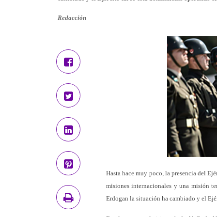
Redacción
Hasta hace muy poco, la presencia del Ejér
misiones internacionales y una misión te
Erdogan la situación ha cambiado y el Ejér