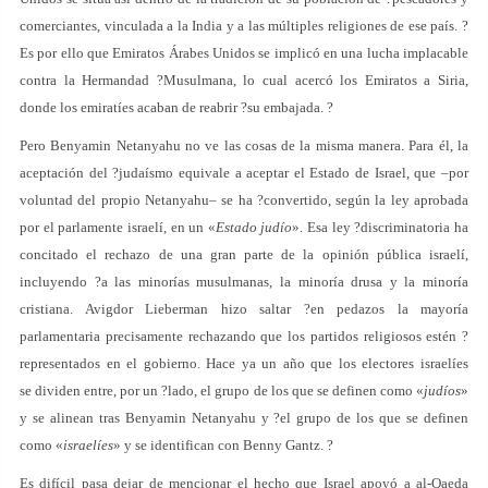
comerciantes, vinculada a la India y a las múltiples religiones de ese país. ?
Es por ello que Emiratos Árabes Unidos se implicó en una lucha implacable
contra la Hermandad ?Musulmana, lo cual acercó los Emiratos a Siria,
donde los emiratíes acaban de reabrir ?su embajada. ?
Pero Benyamin Netanyahu no ve las cosas de la misma manera. Para él, la
aceptación del ?judaísmo equivale a aceptar el Estado de Israel, que –por
voluntad del propio Netanyahu– se ha ?convertido, según la ley aprobada
por el parlamente israelí, en un «
Estado judío
». Esa ley ?discriminatoria ha
concitado el rechazo de una gran parte de la opinión pública israelí,
incluyendo ?a las minorías musulmanas, la minoría drusa y la minoría
cristiana. Avigdor Lieberman hizo saltar ?en pedazos la mayoría
parlamentaria precisamente rechazando que los partidos religiosos estén ?
representados en el gobierno. Hace ya un año que los electores israelíes
se dividen entre, por un ?lado, el grupo de los que se definen como «
judíos
»
y se alinean tras Benyamin Netanyahu y ?el grupo de los que se definen
como «
israelíes
» y se identifican con Benny Gantz. ?
Es difícil pasa dejar de mencionar el hecho que Israel apoyó a al-Qaeda