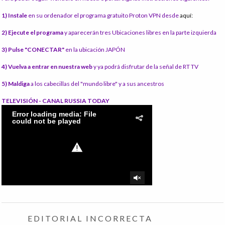
1) Instale
en su ordenador el programa gratuito Proton VPN desde
aquí:
2) Ejecute el programa
y aparecerán tres Ubicaciones libres en la parte izquierda
3) Pulse "CONECTAR"
en la ubicación JAPÓN
4) Vuelva a entrar en nuestra web
y ya podrá disfrutar de la señal de RT TV
5) Maldiga
a los cabecillas del "mundo libre" y a sus ancestros
TELEVISIÓN - CANAL RUSSIA TODAY
EDITORIAL INCORRECTA