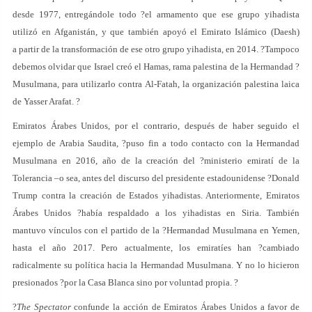
desde 1977, entregándole todo ?el armamento que ese grupo yihadista
utilizó en Afganistán, y que también apoyó el Emirato Islámico (Daesh)
a partir de la transformación de ese otro grupo yihadista, en 2014. ?Tampoco
debemos olvidar que Israel creó el Hamas, rama palestina de la Hermandad ?
Musulmana, para utilizarlo contra Al-Fatah, la organización palestina laica
de Yasser Arafat. ?
Emiratos Árabes Unidos, por el contrario, después de haber seguido el
ejemplo de Arabia Saudita, ?puso fin a todo contacto con la Hermandad
Musulmana en 2016, año de la creación del ?ministerio emiratí de la
Tolerancia –o sea, antes del discurso del presidente estadounidense ?Donald
Trump contra la creación de Estados yihadistas. Anteriormente, Emiratos
Árabes Unidos ?había respaldado a los yihadistas en Siria. También
mantuvo vínculos con el partido de la ?Hermandad Musulmana en Yemen,
hasta el año 2017. Pero actualmente, los emiratíes han ?cambiado
radicalmente su política hacia la Hermandad Musulmana. Y no lo hicieron
presionados ?por la Casa Blanca sino por voluntad propia. ?
?
The Spectator
confunde la acción de Emiratos Árabes Unidos a favor de