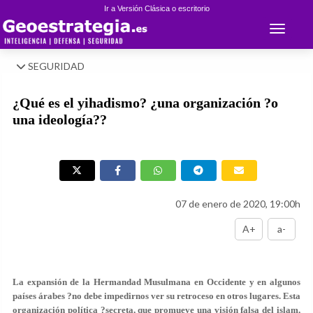
Ir a Versión Clásica o escritorio
Toggle 
SEGURIDAD
¿Qué es el yihadismo? ¿una organización ?o
una ideología??
07 de enero de 2020, 19:00h
A+
a-
La expansión de la Hermandad Musulmana en Occidente y en algunos
países árabes ?no debe impedirnos ver su retroceso en otros lugares. Esta
organización política ?secreta, que promueve una visión falsa del islam,