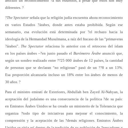
artículo un reconocimiento ?a sus esfuerzos, a pesar que estos son muy
diferentes. ?
?
The Spectator
señala que la religión judía encuentra ahora reconocimiento
en varios Estados ?árabes, donde antes estaba prohibida. Según ese
semanario, esa evolución está determinada por ?el rechazo hacia la
ideología de la Hermandad Musulmana, a raíz del fracaso de las “primaveras
?árabes”.
The Spectator
relaciona lo anterior con el retroceso del islam
en los países árabes –?en junio pasado el
Barómetro Árabe
anunció que,
según un sondeo realizado entre ??25 000 árabes de 12 países, la cantidad
de personas que se declaran “no religiosas” pasó de un ??8 a un 13%.
Esa proporción alcanzaría incluso un 18% entre los árabes de menos de
30 años. ?
Para el ministro emiratí de Exteriores, Abdullah ben Zayed Al-Nahyan, la
aceptación del judaísmo es una consecuencia de la política ?de su país:
en Emiratos Árabes Unidos se ha creado un ministerio de la Tolerancia que
organiza ?todo tipo de iniciativas para mejorar el conocimiento, la
comprensión y la aceptación de las ?demás religiones. Emiratos Árabes
Unidos se sitúa así dentro de la tradición de su población de ?pescadores y