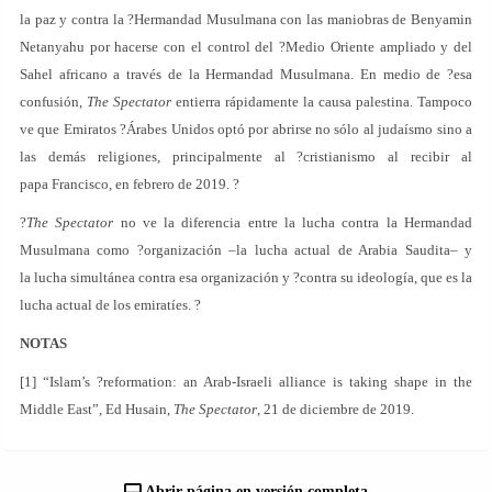
la paz y contra la ?Hermandad Musulmana con las maniobras de Benyamin
Netanyahu por hacerse con el control del ?Medio Oriente ampliado y del
Sahel africano a través de la Hermandad Musulmana. En medio de ?esa
confusión,
The Spectator
entierra rápidamente la causa palestina. Tampoco
ve que Emiratos ?Árabes Unidos optó por abrirse no sólo al judaísmo sino a
las demás religiones, principalmente al ?cristianismo al recibir al
papa Francisco, en febrero de 2019. ?
?
The Spectator
no ve la diferencia entre la lucha contra la Hermandad
Musulmana como ?organización –la lucha actual de Arabia Saudita– y
la lucha simultánea contra esa organización y ?contra su ideología, que es la
lucha actual de los emiratíes. ?
NOTAS
[1] “Islam’s ?reformation: an Arab-Israeli alliance is taking shape in the
Middle East”, Ed Husain,
The Spectator
, 21 de diciembre de 2019.
Abrir página en versión completa