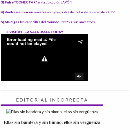
3) Pulse "CONECTAR"
en la ubicación JAPÓN
4) Vuelva a entrar en nuestra web
y ya podrá disfrutar de la señal de RT TV
5) Maldiga
a los cabecillas del "mundo libre" y a sus ancestros
TELEVISIÓN - CANAL RUSSIA TODAY
EDITORIAL INCORRECTA
Ellas sin bandera y sin himno, ellos sin vergüenza