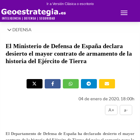
Ir a Versión Clásica o escritorio
Toggle 
DEFENSA
El Ministerio de Defensa de España declara
desierto el mayor contrato de armamento de la
historia del Ejército de Tierra
04 de enero de 2020, 18:00h
A+
a-
El Departamento de Defensa de España ha declarado desierto el mayor
contrato de la historia del Ejército de Tierra del país: el convenio para la