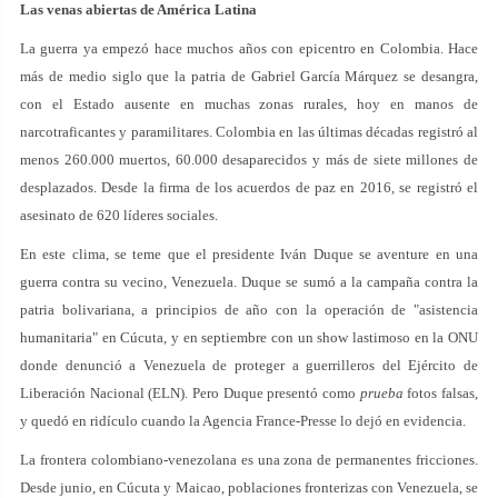
Las venas abiertas de América Latina
La guerra ya empezó hace muchos años con epicentro en Colombia. Hace
más de medio siglo que la patria de Gabriel García Márquez se desangra,
con el Estado ausente en muchas zonas rurales, hoy en manos de
narcotraficantes y paramilitares. Colombia en las últimas décadas registró al
menos 260.000 muertos, 60.000 desaparecidos y más de siete millones de
desplazados. Desde la firma de los acuerdos de paz en 2016, se registró el
asesinato de 620 líderes sociales.
En este clima, se teme que el presidente Iván Duque se aventure en una
guerra contra su vecino, Venezuela. Duque se sumó a la campaña contra la
patria bolivariana, a principios de año con la operación de "asistencia
humanitaria" en Cúcuta, y en septiembre con un show lastimoso en la ONU
donde denunció a Venezuela de proteger a guerrilleros del Ejército de
Liberación Nacional (ELN). Pero Duque presentó como
prueba
fotos falsas,
y quedó en ridículo cuando la Agencia France-Presse lo dejó en evidencia.
La frontera colombiano-venezolana es una zona de permanentes fricciones.
Desde junio, en Cúcuta y Maicao, poblaciones fronterizas con Venezuela, se