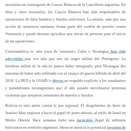
encuentra un contingente de Cascos Blancos de la Cancillería argentina. En
Siria y otros escenarios, los Cascos Blancos han sido responsables de
operaciones de falsa bandera y fraudes noticiosos. La misión, más que una
acción de asistencia sanitaria, forma parte del cordón de presión contra
Venezuela y puede detonar episodios que sirvan de pretexto para el inicio
de las operaciones.
Centroamérica es otra zona de tensiones. Cuba y Nicaragua
han sido
advertidas
una vez más que son un target militar del Pentágono. La
fortaleza militar de la isla no parece haber menguado, pero Nicaragua dio
muestras de haber sido infiltrada con el ensayo de guerra híbrida de abril del
2018. La NED y la USAID
le
dieron
un respaldo explícito a los estudiantes
y paramilitares nicaraguenses que el año pasado movilizaron protestas
violentas que arrojaron centenares de muertos y heridos.
Bolivia es otro ariete contra la paz regional. El desgobierno de facto de
Jeanine Añez empieza a hacer el papel de perro rabioso, al estilo de Israel en
Medio Oriente. Hace semanas hubo una
incursión
ilegal de militares
bolivianos en territorio argentino. Ahora se anuncia la potencial
invasión de