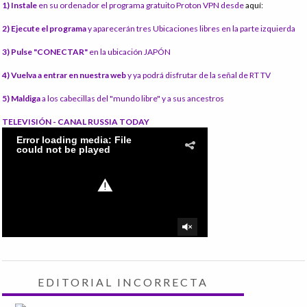
1) Instale
en su ordenador el programa gratuito Proton VPN desde
aquí:
2) Ejecute el programa
y aparecerán tres Ubicaciones libres en la parte izquierda
3) Pulse "CONECTAR"
en la ubicación JAPÓN
4) Vuelva a entrar en nuestra web
y ya podrá disfrutar de la señal de RT TV
5) Maldiga
a los cabecillas del "mundo libre" y a sus ancestros
TELEVISIÓN - CANAL RUSSIA TODAY
EDITORIAL INCORRECTA