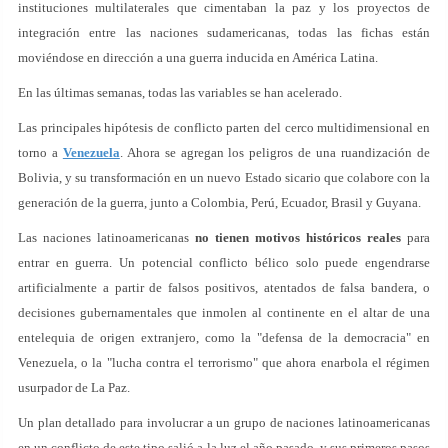
instituciones multilaterales que cimentaban la paz y los proyectos de
integración entre las naciones sudamericanas, todas las fichas están
moviéndose en dirección a una guerra inducida en América Latina.
En las últimas semanas, todas las variables se han acelerado.
Las principales hipótesis de conflicto parten del cerco multidimensional en
torno a
Venezuela
. Ahora se agregan los peligros de una ruandización de
Bolivia, y su transformación en un nuevo Estado sicario que colabore con la
generación de la guerra, junto a Colombia, Perú, Ecuador, Brasil y Guyana.
Las naciones latinoamericanas
no tienen motivos históricos reales
para
entrar en guerra. Un potencial conflicto bélico solo puede engendrarse
artificialmente a partir de falsos positivos, atentados de falsa bandera, o
decisiones gubernamentales que inmolen al continente en el altar de una
entelequia de origen extranjero, como la "defensa de la democracia" en
Venezuela, o la "lucha contra el terrorismo" que ahora enarbola el régimen
usurpador de La Paz.
Un plan detallado para involucrar a un grupo de naciones latinoamericanas
en un conflicto de este tipo salió a la luz el año pasado, y sus primeros pasos