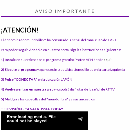
AVISO IMPORTANTE
¡ATENCIÓN!
El denominado "mundo libre" ha censurado la señal del canal ruso de TV RT.
Para poder seguir viéndolo en nuestro portal siga las instrucciones siguientes:
1) Instale
en su ordenador el programa gratuito Proton VPN desde
aquí:
2) Ejecute el programa
y aparecerán tres Ubicaciones libres en la parte izquierda
3) Pulse "CONECTAR"
en la ubicación JAPÓN
4) Vuelva a entrar en nuestra web
y ya podrá disfrutar de la señal de RT TV
5) Maldiga
a los cabecillas del "mundo libre" y a sus ancestros
TELEVISIÓN - CANAL RUSSIA TODAY