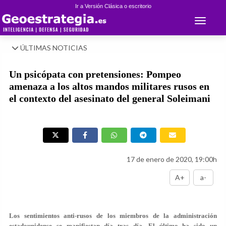
Ir a Versión Clásica o escritorio
Toggle 
ÚLTIMAS NOTICIAS
Un psicópata con pretensiones: Pompeo
amenaza a los altos mandos militares rusos en
el contexto del asesinato del general Soleimani
17 de enero de 2020, 19:00h
A+
a-
Los sentimientos anti-rusos de los miembros de la administración
estadounidense se manifiestan día tras día. El último ha sido un