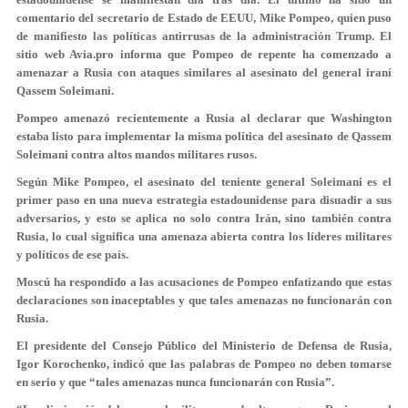
comentario del secretario de Estado de EEUU, Mike Pompeo, quien puso
de manifiesto las políticas antirrusas de la administración Trump. El
sitio web Avia.pro informa que Pompeo de repente ha comenzado a
amenazar a Rusia con ataques similares al asesinato del general iraní
Qassem Soleimani.
Pompeo amenazó recientemente a Rusia al declarar que Washington
estaba listo para implementar la misma política del asesinato de Qassem
Soleimani contra altos mandos militares rusos.
Según Mike Pompeo, el asesinato del teniente general Soleimani es el
primer paso en una nueva estrategia estadounidense para disuadir a sus
adversarios, y esto se aplica no solo contra Irán, sino también contra
Rusia, lo cual significa una amenaza abierta contra los líderes militares
y políticos de ese país.
Moscú ha respondido a las acusaciones de Pompeo enfatizando que estas
declaraciones son inaceptables y que tales amenazas no funcionarán con
Rusia.
El presidente del Consejo Público del Ministerio de Defensa de Rusia,
Igor Korochenko, indicó que las palabras de Pompeo no deben tomarse
en serio y que “tales amenazas nunca funcionarán con Rusia”.