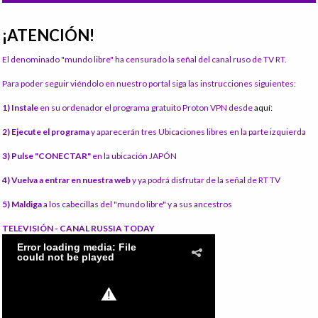
¡ATENCIÓN!
El denominado "mundo libre" ha censurado la señal del canal ruso de TV RT.
Para poder seguir viéndolo en nuestro portal siga las instrucciones siguientes:
1) Instale
en su ordenador el programa gratuito Proton VPN desde
aquí:
2) Ejecute el programa
y aparecerán tres Ubicaciones libres en la parte izquierda
3) Pulse "CONECTAR"
en la ubicación JAPÓN
4) Vuelva a entrar en nuestra web
y ya podrá disfrutar de la señal de RT TV
5) Maldiga
a los cabecillas del "mundo libre" y a sus ancestros
TELEVISIÓN - CANAL RUSSIA TODAY