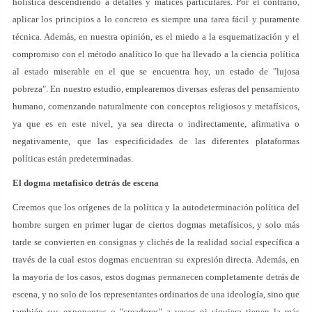
holística descendiendo a detalles y matices particulares. Por el contrario,
aplicar los principios a lo concreto es siempre una tarea fácil y puramente
técnica. Además, en nuestra opinión, es el miedo a la esquematización y el
compromiso con el método analítico lo que ha llevado a la ciencia política
al estado miserable en el que se encuentra hoy, un estado de "lujosa
pobreza". En nuestro estudio, emplearemos diversas esferas del pensamiento
humano, comenzando naturalmente con conceptos religiosos y metafísicos,
ya que es en este nivel, ya sea directa o indirectamente, afirmativa o
negativamente, que las especificidades de las diferentes plataformas
políticas están predeterminadas.
El dogma metafísico detrás de escena
Creemos que los orígenes de la política y la autodeterminación política del
hombre surgen en primer lugar de ciertos dogmas metafísicos, y solo más
tarde se convierten en consignas y clichés de la realidad social específica a
través de la cual estos dogmas encuentran su expresión directa. Además, en
la mayoría de los casos, estos dogmas permanecen completamente detrás de
escena, y no solo de los representantes ordinarios de una ideología, sino que
también sus exponentes o "creadores" a veces ni siquiera tienen la más