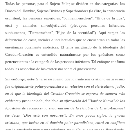
Todas las personas, para el Sujeto Polar, se dividen en dos categorías: los
Dioses del Hombre, Sujetos Divinos y Superhombres (la élite, la aristocracia
espiritual, las personas superiores, "Sonnenmenschen", "Hijos de la Luz",
etc.) y animales sin-subjetividad (plebeyos, personas inferiores,
subhumanos, "Tiermenschen", "Hijos de la oscuridad"). Aquí surgen las
diferencias de casta, raciales o intelectuales que se encuentran en todas las
enseñanzas puramente esotéricas. El tema marginado de la ideología del
Creador-Creación es entendido naturalmente por los gnósticos como
pertenecientes a la categoría de las personas inferiores. Tal enfoque confirma
todas las sospechas de los exoteristas sobre el gnosticismo.
Sin embargo, debe tenerse en cuenta que la tradición cristiana en sí misma
fue originalmente polar-paradisíaca en relación con el clericalismo judío,
en el que la ideología del Creador-Creación se expresa de manera más
evidente y pronunciada, debido a su afirmación del "Hombre Nuevo" de los
Apóstoles de reconocer la encarnación de la Palabra de Cristo-Emanuel
(es decir, "Dios está con nosotros"). En unos pocos siglos, la gnosis
cristiana, que insiste en el dominio polar-paradisíaco, entró en conflicto
con la ortodoxia puramente cristiana, no judía, que ya estaba floreciendo,