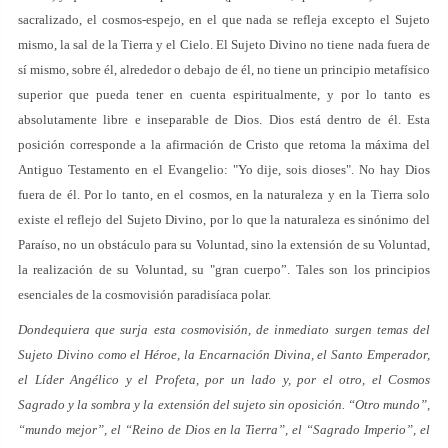
sacralizado, el cosmos-espejo, en el que nada se refleja excepto el Sujeto
mismo, la sal de la Tierra y el Cielo. El Sujeto Divino no tiene nada fuera de
sí mismo, sobre él, alrededor o debajo de él, no tiene un principio metafísico
superior que pueda tener en cuenta espiritualmente, y por lo tanto es
absolutamente libre e inseparable de Dios. Dios está dentro de él. Esta
posición corresponde a la afirmación de Cristo que retoma la máxima del
Antiguo Testamento en el Evangelio: "Yo dije, sois dioses". No hay Dios
fuera de él. Por lo tanto, en el cosmos, en la naturaleza y en la Tierra solo
existe el reflejo del Sujeto Divino, por lo que la naturaleza es sinónimo del
Paraíso, no un obstáculo para su Voluntad, sino la extensión de su Voluntad,
la realización de su Voluntad, su "gran cuerpo”. Tales son los principios
esenciales de la cosmovisión paradisíaca polar.
Dondequiera que surja esta cosmovisión, de inmediato surgen temas del
Sujeto Divino como el Héroe, la Encarnación Divina, el Santo Emperador,
el Líder Angélico y el Profeta, por un lado y, por el otro, el Cosmos
Sagrado y la sombra y la extensión del sujeto sin oposición. “Otro mundo”,
“mundo mejor”, el “Reino de Dios en la Tierra”, el “Sagrado Imperio”, el