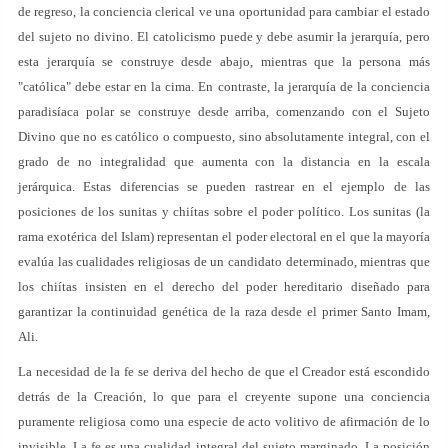
de regreso, la conciencia clerical ve una oportunidad para cambiar el estado
del sujeto no divino. El catolicismo puede y debe asumir la jerarquía, pero
esta jerarquía se construye desde abajo, mientras que la persona más
"católica" debe estar en la cima. En contraste, la jerarquía de la conciencia
paradisíaca polar se construye desde arriba, comenzando con el Sujeto
Divino que no es católico o compuesto, sino absolutamente integral, con el
grado de no integralidad que aumenta con la distancia en la escala
jerárquica. Estas diferencias se pueden rastrear en el ejemplo de las
posiciones de los sunitas y chiítas sobre el poder político. Los sunitas (la
rama exotérica del Islam) representan el poder electoral en el que la mayoría
evalúa las cualidades religiosas de un candidato determinado, mientras que
los chiítas insisten en el derecho del poder hereditario diseñado para
garantizar la continuidad genética de la raza desde el primer Santo Imam,
Ali.
La necesidad de la fe se deriva del hecho de que el Creador está escondido
detrás de la Creación, lo que para el creyente supone una conciencia
puramente religiosa como una especie de acto volitivo de afirmación de lo
invisible. La fe es una cualidad integral del sujeto marginado. La posición