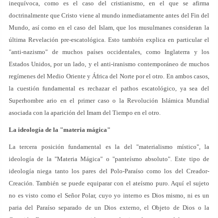
inequívoca, como es el caso del cristianismo, en el que se afirma
doctrinalmente que Cristo viene al mundo inmediatamente antes del Fin del
Mundo, así como en el caso del Islam, que los musulmanes consideran la
última Revelación pre-escatológica. Esto también explica en particular el
"anti-nazismo" de muchos países occidentales, como Inglaterra y los
Estados Unidos, por un lado, y el anti-iranismo contemporáneo de muchos
regímenes del Medio Oriente y África del Norte por el otro. En ambos casos,
la cuestión fundamental es rechazar el pathos escatológico, ya sea del
Superhombre ario en el primer caso o la Revolución Islámica Mundial
asociada con la aparición del Imam del Tiempo en el otro.
La ideología de la "materia mágica"
La tercera posición fundamental es la del "materialismo místico", la
ideología de la "Materia Mágica" o "panteísmo absoluto". Este tipo de
ideología niega tanto los pares del Polo-Paraíso como los del Creador-
Creación. También se puede equiparar con el ateísmo puro. Aquí el sujeto
no es visto como el Señor Polar, cuyo yo interno es Dios mismo, ni es un
paria del Paraíso separado de un Dios externo, el Objeto de Dios o la