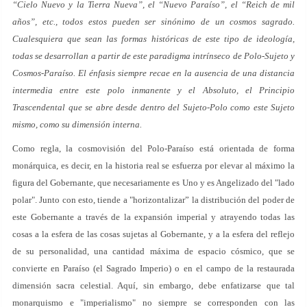
“Cielo Nuevo y la Tierra Nueva”, el “Nuevo Paraíso”, el “Reich de mil
años”, etc., todos estos pueden ser sinónimo de un cosmos sagrado.
Cualesquiera que sean las formas históricas de este tipo de ideología,
todas se desarrollan a partir de este paradigma intrínseco de Polo-Sujeto y
Cosmos-Paraíso. El énfasis siempre recae en la ausencia de una distancia
intermedia entre este polo inmanente y el Absoluto, el Principio
Trascendental que se abre desde dentro del Sujeto-Polo como este Sujeto
mismo, como su dimensión interna.
Como regla, la cosmovisión del Polo-Paraíso está orientada de forma
monárquica, es decir, en la historia real se esfuerza por elevar al máximo la
figura del Gobernante, que necesariamente es Uno y es Angelizado del "lado
polar". Junto con esto, tiende a "horizontalizar” la distribución del poder de
este Gobernante a través de la expansión imperial y atrayendo todas las
cosas a la esfera de las cosas sujetas al Gobernante, y a la esfera del reflejo
de su personalidad, una cantidad máxima de espacio cósmico, que se
convierte en Paraíso (el Sagrado Imperio) o en el campo de la restaurada
dimensión sacra celestial. Aquí, sin embargo, debe enfatizarse que tal
monarquismo e "imperialismo" no siempre se corresponden con las