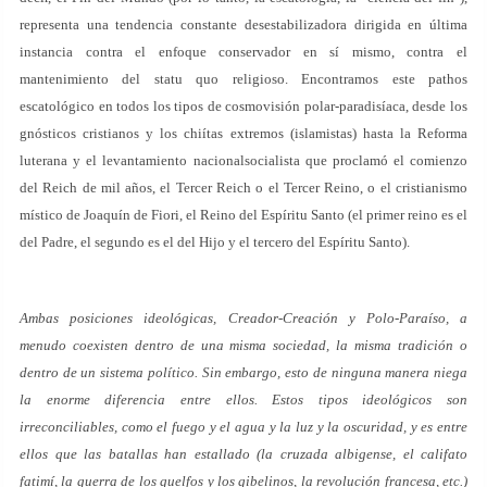
representa una tendencia constante desestabilizadora dirigida en última
instancia contra el enfoque conservador en sí mismo, contra el
mantenimiento del statu quo religioso. Encontramos este pathos
escatológico en todos los tipos de cosmovisión polar-paradisíaca, desde los
gnósticos cristianos y los chiítas extremos (islamistas) hasta la Reforma
luterana y el levantamiento nacionalsocialista que proclamó el comienzo
del Reich de mil años, el Tercer Reich o el Tercer Reino, o el cristianismo
místico de Joaquín de Fiori, el Reino del Espíritu Santo (el primer reino es el
del Padre, el segundo es el del Hijo y el tercero del Espíritu Santo).
Ambas posiciones ideológicas, Creador-Creación y Polo-Paraíso, a
menudo coexisten dentro de una misma sociedad, la misma tradición o
dentro de un sistema político. Sin embargo, esto de ninguna manera niega
la enorme diferencia entre ellos. Estos tipos ideológicos son
irreconciliables, como el fuego y el agua y la luz y la oscuridad, y es entre
ellos que las batallas han estallado (la cruzada albigense, el califato
fatimí, la guerra de los guelfos y los gibelinos, la revolución francesa, etc.)