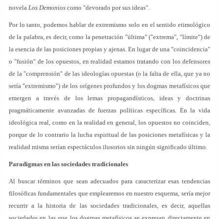
novela
Los Demonios
como "devorado por sus ideas".
Por lo tanto, podemos hablar de extremismo solo en el sentido etimológico
de la palabra, es decir, como la penetración "última" ("extrema", "límite") de
la esencia de las posiciones propias y ajenas. En lugar de una "coincidencia"
o "fusión" de los opuestos, en realidad estamos tratando con los defensores
de la "comprensión" de las ideologías opuestas (o la falta de ella, que ya no
sería "extremismo") de los orígenes profundos y los dogmas metafísicos que
emergen a través de los lemas propagandísticos, ideas y doctrinas
pragmáticamente avanzadas de fuerzas políticas específicas. En la vida
ideológica real, como en la realidad en general, los opuestos no coinciden,
porque de lo contrario la lucha espiritual de las posiciones metafísicas y la
realidad misma serían espectáculos ilusorios sin ningún significado último.
Paradigmas en las sociedades tradicionales
Al buscar términos que sean adecuados para caracterizar esas tendencias
filosóficas fundamentales que emplearemos en nuestro esquema, sería mejor
recurrir a la historia de las sociedades tradicionales, es decir, aquellas
sociedades en las que los dogmas metafísicos se expresan directamente en