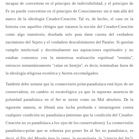
incapaz de convertirse en el principio de indivisibilidad, y el principio de
Fe no puede convertirse en el principio de Conocimiento sin ir más allá del
marco de la ideología Creador-Creación. Tal es, de hecho, el caso en la
historia con aquellos clérigos que trataron la noción del Creador-Creación
como algo transitorio, diseñada solo para darse cuenta del verdadero
nacimiento del Sujeto y el verdadero descubrimiento del Paraíso. Si querían
cumplir intelectual y doctrinalmente sus aspiraciones espirituales y no
estaban contentos con la misteriosa realización espiritual "eremita",
entonces instantáneamente "caían en herejía", es decir, terminaban fuera de
la ideología religiosa exotérica y fueron excomulgados.
También debe notarse que la cosmovisión polar-paradisíaca está lejos de ser
conservadora, en cambio es escatológica ya que la supuesta ausencia de
polaridad paradisíaca en el Ser se siente como un Mal absoluto. De la
siguiente manera, se librará una lucha profunda e intransigente contra
cualquier condición no paradisíaca (mientras que la condición del Creador-
Creación no es paradisíaca a los ojos de los conservadores). La cosmovisión
paradisíaco-polar que se esfuerza por poner fin al Ser no paradisíaco, es
decir, el Fin del Mundo (por lo tanto, la escatología, la "ciencia del fin"),