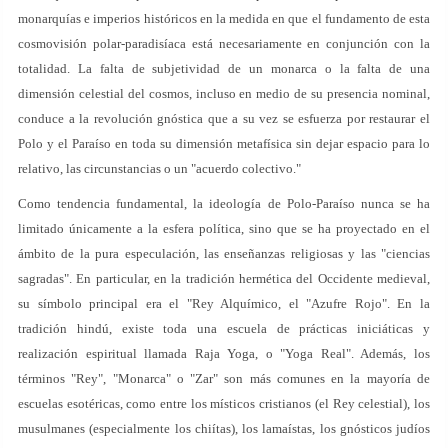
monarquías e imperios históricos en la medida en que el fundamento de esta
cosmovisión polar-paradisíaca está necesariamente en conjunción con la
totalidad. La falta de subjetividad de un monarca o la falta de una
dimensión celestial del cosmos, incluso en medio de su presencia nominal,
conduce a la revolución gnóstica que a su vez se esfuerza por restaurar el
Polo y el Paraíso en toda su dimensión metafísica sin dejar espacio para lo
relativo, las circunstancias o un "acuerdo colectivo."
Como tendencia fundamental, la ideología de Polo-Paraíso nunca se ha
limitado únicamente a la esfera política, sino que se ha proyectado en el
ámbito de la pura especulación, las enseñanzas religiosas y las "ciencias
sagradas". En particular, en la tradición hermética del Occidente medieval,
su símbolo principal era el "Rey Alquímico, el "Azufre Rojo". En la
tradición hindú, existe toda una escuela de prácticas iniciáticas y
realización espiritual llamada Raja Yoga, o "Yoga Real". Además, los
términos "Rey", "Monarca" o "Zar" son más comunes en la mayoría de
escuelas esotéricas, como entre los místicos cristianos (el Rey celestial), los
musulmanes (especialmente los chiítas), los lamaístas, los gnósticos judíos