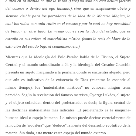
o ateo en la medida en que la razón (Dios) no solo no está oculta (detrás
del cosmos o dentro del ego humano), sino que es simplemente obvia y
siempre visible para los portadores de la idea de la Materia Mágica, la
cual los rodea con toda razón en el cosmos y por lo cual no hay necesidad
de buscar en otro lado. Lo mismo ocurre con la idea del estado, que es
extraño en sus raíces al materialista místico (como la tesis de Marx de la
extinción del estado bajo el comunismo, etc.).
Mientras que la ideología del Polo-Paraíso habla de lo Divino, el Sujeto
Central y el mundo subordinado a él, y la ideología del Creador-Creación
presenta un sujeto marginado a la periferia donde se encuentra alejado, pero
que aún es indicativo de la existencia de Dios (mientras lo esconde al
mismo tiempo), los "materialistas místicos" no conocen ningún tema
parecido. Según la revelación del famoso marxista, György Lukács, el sujeto
y el objeto coinciden dentro del proletariado, es decir, la figura central de
las doctrinas materialistas más radicales. El proletariado es la máquina-
humana ideal o espejo humano. Lo mismo puede decirse esencialmente de
la noción de "noosfera" que "deduce" la mente del desarrollo evolutivo de la
materia. Sin duda, esta mente es un espejo del mundo externo.