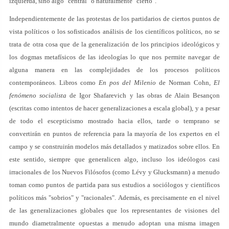
izquierda, sino algo "central" o naturalmente "cierto".
Independientemente de las protestas de los partidarios de ciertos puntos de
vista políticos o los sofisticados análisis de los científicos políticos, no se
trata de otra cosa que de la generalización de los principios ideológicos y
los dogmas metafísicos de las ideologías lo que nos permite navegar de
alguna manera en las complejidades de los procesos políticos
contemporáneos. Libros como
En pos del Milenio
de Norman Cohn,
El
fenómeno socialista
de Igor Shafarevich y las obras de Alain Besançon
(escritas como intentos de hacer generalizaciones a escala global), y a pesar
de todo el escepticismo mostrado hacia ellos, tarde o temprano se
convertirán en puntos de referencia para la mayoría de los expertos en el
campo y se construirán modelos más detallados y matizados sobre ellos. En
este sentido, siempre que generalicen algo, incluso los ideólogos casi
irracionales de los Nuevos Filósofos (como Lévy y Glucksmann) a menudo
toman como puntos de partida para sus estudios a sociólogos y científicos
políticos más "sobrios" y "racionales". Además, es precisamente en el nivel
de las generalizaciones globales que los representantes de visiones del
mundo diametralmente opuestas a menudo adoptan una misma imagen