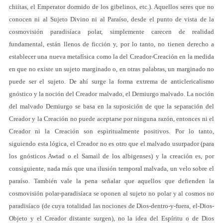
chiítas, el Emperator dormido de los gibelinos, etc.). Aquellos seres que no
conocen ni al Sujeto Divino ni al Paraíso, desde el punto de vista de la
cosmovisión paradisíaca polar, simplemente carecen de realidad
fundamental, están llenos de ficción y, por lo tanto, no tienen derecho a
establecer una nueva metafísica como la del Creador-Creación en la medida
en que no existe un sujeto marginado o, en otras palabras, un marginado no
puede ser el sujeto. De ahí surge la forma extrema de anticlericalismo
gnóstico y la noción del Creador malvado, el Demiurgo malvado. La noción
del malvado Demiurgo se basa en la suposición de que la separación del
Creador y la Creación no puede aceptarse por ninguna razón, entonces ni el
Creador ni la Creación son espiritualmente positivos. Por lo tanto,
siguiendo esta lógica, el Creador no es otro que el malvado usurpador (para
los gnósticos Awtad o el Samail de los albigenses) y la creación es, por
consiguiente, nada más que una ilusión temporal malvada, un velo sobre el
paraíso. También vale la pena señalar que aquellos que defienden la
cosmovisión polar-paradisíaca se oponen al sujeto no polar y al cosmos no
paradisíaco (de cuya totalidad las nociones de Dios-dentro-y-fuera, el-Dios-
Objeto y el Creador distante surgen), no la idea del Espíritu o de Dios