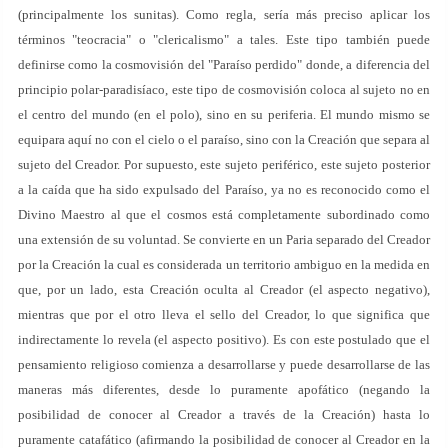
(principalmente los sunitas). Como regla, sería más preciso aplicar los
términos "teocracia" o "clericalismo" a tales. Este tipo también puede
definirse como la cosmovisión del "Paraíso perdido" donde, a diferencia del
principio polar-paradisíaco, este tipo de cosmovisión coloca al sujeto no en
el centro del mundo (en el polo), sino en su periferia. El mundo mismo se
equipara aquí no con el cielo o el paraíso, sino con la Creación que separa al
sujeto del Creador. Por supuesto, este sujeto periférico, este sujeto posterior
a la caída que ha sido expulsado del Paraíso, ya no es reconocido como el
Divino Maestro al que el cosmos está completamente subordinado como
una extensión de su voluntad. Se convierte en un Paria separado del Creador
por la Creación la cual es considerada un territorio ambiguo en la medida en
que, por un lado, esta Creación oculta al Creador (el aspecto negativo),
mientras que por el otro lleva el sello del Creador, lo que significa que
indirectamente lo revela (el aspecto positivo). Es con este postulado que el
pensamiento religioso comienza a desarrollarse y puede desarrollarse de las
maneras más diferentes, desde lo puramente apofático (negando la
posibilidad de conocer al Creador a través de la Creación) hasta lo
puramente catafático (afirmando la posibilidad de conocer al Creador en la