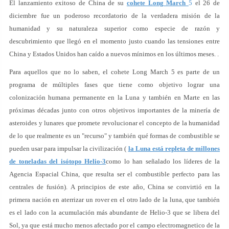
El lanzamiento exitoso de China de su
cohete Long March
5
el 26 de
diciembre fue un poderoso recordatorio de la verdadera misión de la
humanidad y su naturaleza superior como especie de razón y
descubrimiento que llegó en el momento justo cuando las tensiones entre
China y Estados Unidos han caído a nuevos mínimos en los últimos meses. .
Para aquellos que no lo saben, el cohete Long March 5 es parte de un
programa de múltiples fases que tiene como objetivo lograr una
colonización humana permanente en la Luna y también en Marte en las
próximas décadas junto con otros objetivos importantes de la minería de
asteroides y lunares que promete revolucionar el concepto de la humanidad
de lo que realmente es un "recurso" y también qué formas de combustible se
pueden usar para impulsar la civilización (
la Luna está repleta de millones
de toneladas del isótopo Helio-3
como lo han señalado los líderes de la
Agencia Espacial China, que resulta ser el combustible perfecto para las
centrales de fusión). A principios de este año, China se convirtió en la
primera nación en aterrizar un rover en el otro lado de la luna, que también
es el lado con la acumulación más abundante de Helio-3 que se libera del
Sol, ya que está mucho menos afectado por el campo electromagnetico de la