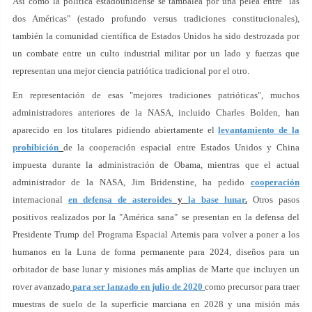
Así como la política estadounidense se tambalea por una pelea entre "las
dos Américas" (estado profundo versus tradiciones constitucionales),
también la comunidad científica de Estados Unidos ha sido destrozada por
un combate entre un culto industrial militar por un lado y fuerzas que
representan una mejor ciencia patriótica tradicional por el otro.
En representación de esas "mejores tradiciones patrióticas", muchos
administradores anteriores de la NASA, incluido Charles Bolden, han
aparecido en los titulares pidiendo abiertamente el
levantamiento de la
prohibición
de la cooperación espacial entre Estados Unidos y China
impuesta durante la administración de Obama, mientras que el actual
administrador de la NASA, Jim Bridenstine, ha pedido
cooperación
internacional
en defensa de asteroides
y
la base lunar
.
Otros pasos
positivos realizados por la "América sana" se presentan en la defensa del
Presidente Trump del Programa Espacial Artemis para volver a poner a los
humanos en la Luna de forma permanente para 2024, diseños para un
orbitador de base lunar y misiones más amplias de Marte que incluyen un
rover avanzado
para ser lanzado en julio de 2020
como precursor para traer
muestras de suelo de la superficie marciana en 2028 y una misión más