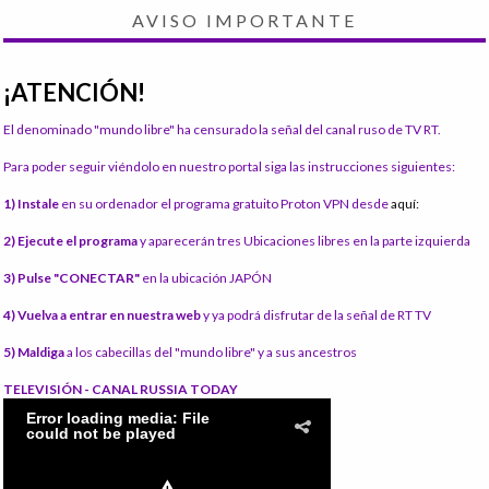
AVISO IMPORTANTE
¡ATENCIÓN!
El denominado "mundo libre" ha censurado la señal del canal ruso de TV RT.
Para poder seguir viéndolo en nuestro portal siga las instrucciones siguientes:
1) Instale
en su ordenador el programa gratuito Proton VPN desde
aquí:
2) Ejecute el programa
y aparecerán tres Ubicaciones libres en la parte izquierda
3) Pulse "CONECTAR"
en la ubicación JAPÓN
4) Vuelva a entrar en nuestra web
y ya podrá disfrutar de la señal de RT TV
5) Maldiga
a los cabecillas del "mundo libre" y a sus ancestros
TELEVISIÓN - CANAL RUSSIA TODAY