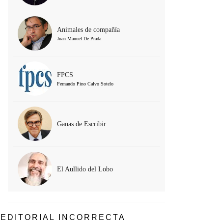
Animales de compañía
Juan Manuel De Prada
FPCS
Fernando Pino Calvo Sotelo
Ganas de Escribir
El Aullido del Lobo
EDITORIAL INCORRECTA