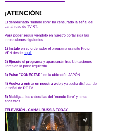
¡ATENCIÓN!
El denominado "mundo libre" ha censurado la señal del
canal ruso de TV RT.
Para poder seguir viéndolo en nuestro portal siga las
instrucciones siguientes:
1) Instale
en su ordenador el programa gratuito Proton
VPN desde
aquí:
2) Ejecute el programa
y aparecerán tres Ubicaciones
libres en la parte izquierda
3) Pulse "CONECTAR"
en la ubicación JAPÓN
4) Vuelva a entrar en nuestra web
y ya podrá disfrutar de
la señal de RT TV
5) Maldiga
a los cabecillas del "mundo libre" y a sus
ancestros
TELEVISIÓN - CANAL RUSSIA TODAY