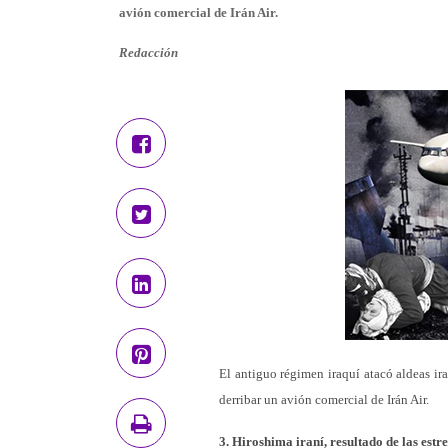
avión comercial de Irán Air.
Redacción
El antiguo régimen iraquí atacó aldeas ir
derribar un avión comercial de Irán Air.
3. Hiroshima iraní, resultado de las es