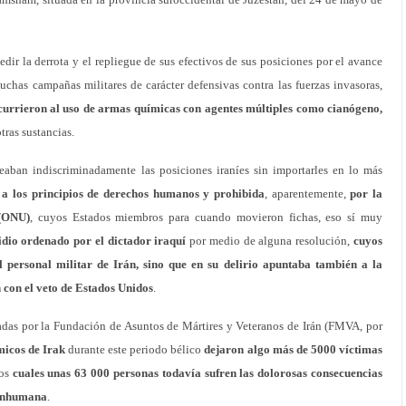
dir la derrota y el repliegue de sus efectivos de sus posiciones por el avance
muchas campañas militares de carácter defensivas contra las fuerzas invasoras,
currieron al uso de armas químicas con agentes múltiples como cianógeno,
otras sustancias.
aban indiscriminadamente las posiciones iraníes sin importarles en lo más
a a los principios de derechos humanos y prohibida
, aparentemente,
por la
 (ONU)
, cuyos Estados miembros para cuando movieron fichas, eso sí muy
idio ordenado por el dictador iraquí
por medio de alguna resolución,
cuyos
l personal militar de Irán, sino que en su delirio apuntaba también a la
 con el veto de Estados Unidos
.
cadas por la Fundación de Asuntos de Mártires y Veteranos de Irán (FMVA, por
icos de Irak
durante este periodo bélico
dejaron algo más de 5000 víctimas
los
cuales unas 63 000 personas todavía sufren las dolorosas consecuencias
a inhumana
.