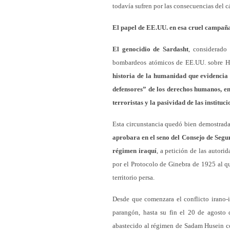
todavía sufren por las consecuencias del c
El papel de EE.UU. en esa cruel campañ
El genocidio de Sardasht
, considerado
bombardeos atómicos de EE.UU. sobre H
historia de la humanidad que evidencia
defensores” de los derechos humanos, en 
terroristas y la pasividad de las instituc
Esta circunstancia quedó bien demostrad
aprobara en el seno del Consejo de Segu
régimen iraquí
, a petición de las autori
por el Protocolo de Ginebra de 1925 al q
territorio persa.
Desde que comenzara el conflicto irano-i
parangón, hasta su fin el 20 de agosto 
abastecido al régimen de Sadam Husein co