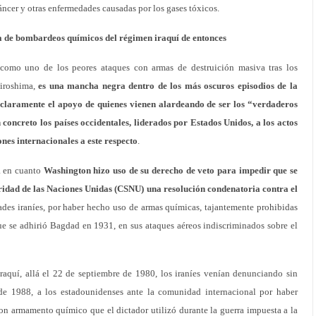
áncer y otras enfermedades causadas por los gases tóxicos.
a de bombardeos químicos del régimen iraquí de entonces
 como uno de los peores ataques con armas de destruición masiva tras los
iroshima,
es una mancha negra dentro de los más oscuros episodios de la
 claramente el apoyo de quienes vienen alardeando de ser los “verdaderos
concreto los países occidentales, liderados por Estados Unidos, a los actos
iones internacionales a este respecto
.
a en cuanto
Washington hizo uso de su derecho de veto para impedir que se
ridad de las Naciones Unidas (CSNU) una resolución condenatoria contra el
dades iraníes, por haber hecho uso de armas químicas, tajantemente prohibidas
ue se adhirió Bagdad en 1931, en sus ataques aéreos indiscriminados sobre el
raquí, allá el 22 de septiembre de 1980, los iraníes venían denunciando sin
de 1988, a los estadounidenses ante la comunidad internacional por haber
n armamento químico que el dictador utilizó durante la guerra impuesta a la