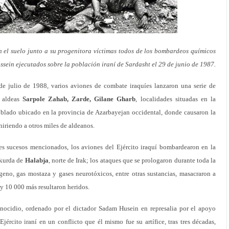
 el suelo junto a su progenitora víctimas todos de los bombardeos químicos
sein ejecutados sobre la población iraní de Sardasht el 29 de junio de 1987.
de julio de 1988, varios aviones de combate iraquíes lanzaron una serie de
s aldeas
Sarpole Zahab, Zarde, Gilane Gharb
, localidades situadas en la
blado ubicado en la provincia de Azarbayejan occidental, donde causaron la
hiriendo a otros miles de aldeanos.
es sucesos mencionados, los aviones del Ejército iraquí bombardearon en la
 kurda de
Halabja
, norte de Irak; los ataques que se prologaron durante toda la
no, gas mostaza y gases neurotóxicos, entre otras sustancias, masacraron a
 y 10 000 más resultaron heridos.
enocidio, ordenado por el dictador Sadam Husein en represalia por el apoyo
jército iraní en un conflicto que él mismo fue su artífice, tras tres décadas,