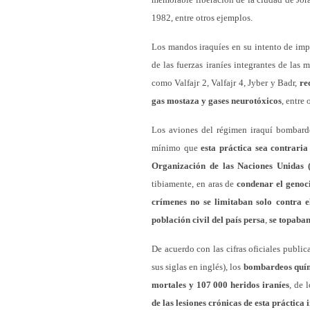
1982, entre otros ejemplos.
Los mandos iraquíes en su intento de impe
de las fuerzas iraníes integrantes de las 
como Valfajr 2, Valfajr 4, Jyber y Badr,
re
gas mostaza y gases neurotóxicos
, entre 
Los aviones del régimen iraquí bombarde
mínimo que
esta práctica sea contrari
Organización de las Naciones Unidas
tibiamente, en aras de
condenar el genoc
crímenes no se limitaban solo contra e
población civil del país persa
,
se topaban
De acuerdo con las cifras oficiales publi
sus siglas en inglés), los
bombardeos quím
mortales y 107 000 heridos iraníes
, de 
de las lesiones crónicas de esta práctic