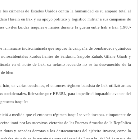
e los crímenes de Estados Unidos contra la humanidad es su amparo total al
dam Husein en Irak y su apoyo político y logístico militar a sus campañas de
 civiles kurdas iraquíes e iraníes durante la guerra entre Irak e Irán (1980-
e la masacre indiscriminada que supuso la campaña de bombardeos químicos
 noroccidentales kurdos iraníes de Sardasht, Sarpole Zahab, Gilane Gharb y
tuada en el norte de Irak, su nefasto recuerdo no se ha desvanecido de la
 de bien.
 Irán, en varias ocasiones, el entonces régimen baasista de Irak utilizó armas
es occidentales, liderados por EE.UU.
, para impedir el imparable avance del
agresoras iraquíes.
ció a medida que el entonces régimen iraquí se veía incapaz e impotente de
vecino iraní por las sucesivas victorias de las Fuerzas Armadas de la República
an duras y sonadas derrotas a los destacamentos del ejército invasor, como la
mshahr, situada en la provincia suroccidental de Juzestán, del 24 de mayo de