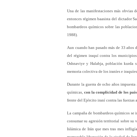
Una de las manifestaciones más obvias d
entonces régimen baasista del dictador Sa
bombardeos químicos sobre las poblaciones
1988).
Aun cuando han pasado más de 33 años d
del régimen iraquí contra los municipios
Oshnaviye y Halabja, población kurda si
memoria colectiva de los iraníes e iraquíes
Durante la guerra de ocho años impuesta a
químicas,
con la complicidad de los país
frente del Ejército iraní contra las fuerzas 
La campaña de bombardeos químicos se ini
consumar su agresión territorial sobre su 
Islámica de Irán que mes tras mes infligí
memorable liberación de la ciudad de Jora