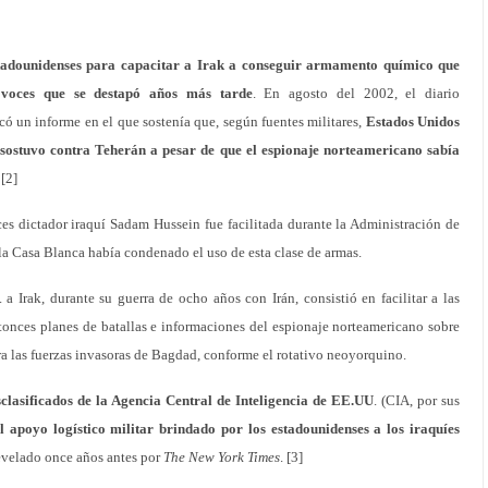
stadounidenses para capacitar a Irak a conseguir armamento químico que
a voces que se destapó años más tarde
. En agosto del 2002, el diario
ó un informe en el que sostenía que, según fuentes militares,
Estados Unidos
sostuvo contra Teherán a pesar de que el espionaje norteamericano sabía
 [2]
es dictador iraquí Sadam Hussein fue facilitada durante la Administración de
 Casa Blanca había condenado el uso de esta clase de armas.
 a Irak, durante su guerra de ocho años con Irán, consistió en facilitar a las
tonces planes de batallas e informaciones del espionaje norteamericano sobre
ra las fuerzas invasoras de Bagdad, conforme el rotativo neoyorquino.
clasificados de la Agencia Central de Inteligencia de EE.UU
. (CIA, por sus
l apoyo logístico militar brindado por los estadounidenses a los iraquíes
revelado once años antes por
The New York Times
. [3]