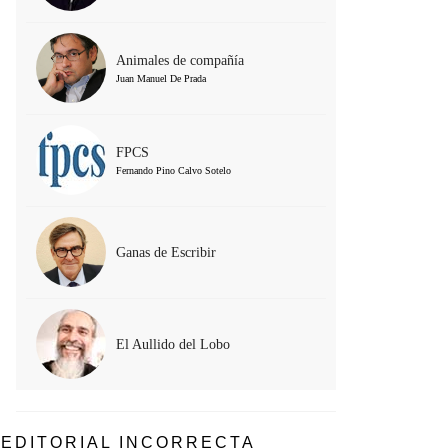
Animales de compañía
Juan Manuel De Prada
FPCS
Fernando Pino Calvo Sotelo
Ganas de Escribir
El Aullido del Lobo
EDITORIAL INCORRECTA