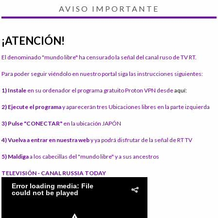
AVISO IMPORTANTE
¡ATENCIÓN!
El denominado "mundo libre" ha censurado la señal del canal ruso de TV RT.
Para poder seguir viéndolo en nuestro portal siga las instrucciones siguientes:
1) Instale
en su ordenador el programa gratuito Proton VPN desde
aquí:
2) Ejecute el programa
y aparecerán tres Ubicaciones libres en la parte izquierda
3) Pulse "CONECTAR"
en la ubicación JAPÓN
4) Vuelva a entrar en nuestra web
y ya podrá disfrutar de la señal de RT TV
5) Maldiga
a los cabecillas del "mundo libre" y a sus ancestros
TELEVISIÓN - CANAL RUSSIA TODAY