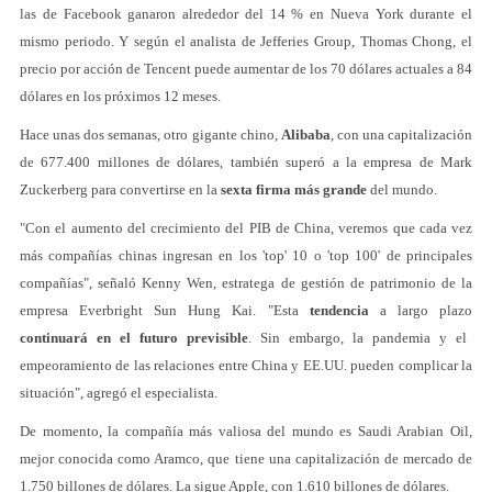
las de Facebook ganaron alrededor del 14 % en Nueva York durante el
mismo periodo. Y según el analista de Jefferies Group, Thomas Chong, el
precio por acción de Tencent puede aumentar de los 70 dólares actuales a 84
dólares en los próximos 12 meses.
Hace unas dos semanas, otro gigante chino,
Alibaba
, con una capitalización
de 677.400 millones de dólares, también superó a la empresa de Mark
Zuckerberg para convertirse en la
sexta firma más grande
del mundo.
"Con el aumento del crecimiento del PIB de China, veremos que cada vez
más compañías chinas ingresan en los 'top' 10 o 'top 100' de principales
compañías", señaló Kenny Wen, estratega de gestión de patrimonio de la
empresa Everbright Sun Hung Kai. "Esta
tendencia
a largo plazo
continuará en el futuro previsible
. Sin embargo, la pandemia y el
empeoramiento de las relaciones entre China y EE.UU. pueden complicar la
situación", agregó el especialista.
De momento, la compañía más valiosa del mundo es Saudi Arabian Oil,
mejor conocida como Aramco, que tiene una capitalización de mercado de
1.750 billones de dólares. La sigue Apple, con 1.610 billones de dólares.