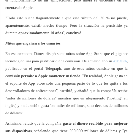
el funcionamiento de las aplicaciones, pero ahora se encuentra en las
cuentas de Apple.
"Todo esto suena flagrantemente a que este tributo del 30 % no puede,
aparentemente, existir mucho tiempo. Pero la situación ha persistido ya
durante
aproximadamente 10 años
", concluyó.
Mitos que engañan a los usuarios
En ese contexto, Dúrov disipó siete mitos sobre App Store que el gigante
tecnológico usa para justificar dicha comisión. De acuerdo con su
artículo
,
publicado en el portal Telegraph, uno de esos mitos consiste en que la
comisión
permite a Apple mantener su tienda
. "En realidad, Apple gasta en
el soporte de App Store solo una pequeña parte de lo que les quita a los
desarrolladores de aplicaciones", escribió, y añadió que la compañía recibe
"miles de millones de dólares" mientras que en alojamiento ['hosting', en
inglés] y moderación gasta "no miles de millones, sino decenas de millones
de dólares".
Asimismo, refutó que la compañía
gaste el dinero recibido para mejorar
sus dispositivos
, señalando que tiene 200.000 millones de dólares y "ya