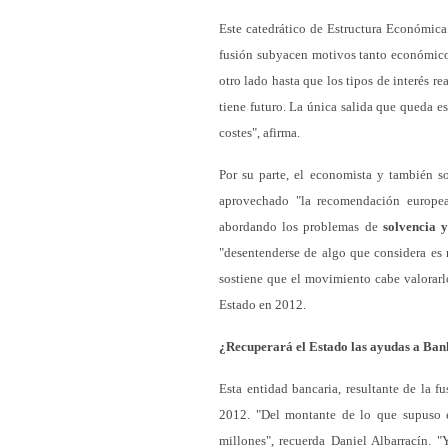
Este catedrático de Estructura Económica
fusión subyacen motivos tanto económi
otro lado hasta que los tipos de interés r
tiene futuro. La única salida que queda e
costes", afirma.
Por su parte, el economista y también s
aprovechado "la recomendación europea
abordando los problemas de
solvencia y
"desentenderse de algo que considera es 
sostiene que el movimiento cabe valorarlo
Estado en 2012.
¿Recuperará el Estado las ayudas a Ban
Esta entidad bancaria, resultante de la f
2012. "Del montante de lo que supuso e
millones", recuerda Daniel Albarracín. 