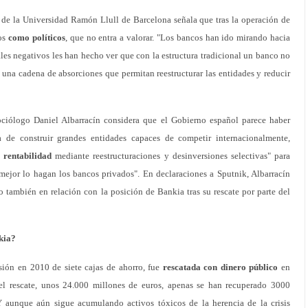
 de la Universidad Ramón Llull de Barcelona señala que tras la operación de
cos
como políticos
, que no entra a valorar. "Los bancos han ido mirando hacia
eales negativos les han hecho ver que con la estructura tradicional un banco no
s una cadena de absorciones que permitan reestructurar las entidades y reducir
ociólogo Daniel Albarracín considera que el Gobierno español parece haber
 de construir grandes entidades capaces de competir internacionalmente,
 rentabilidad
mediante reestructuraciones y desinversiones selectivas" para
mejor lo hagan los bancos privados". En declaraciones a Sputnik, Albarracín
 también en relación con la posición de Bankia tras su rescate por parte del
kia?
usión en 2010 de siete cajas de ahorro, fue
rescatada con dinero público
en
l rescate, unos 24.000 millones de euros, apenas se han recuperado 3000
"Y aunque aún sigue acumulando activos tóxicos de la herencia de la crisis