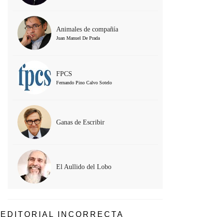
Animales de compañía
Juan Manuel De Prada
FPCS
Fernando Pino Calvo Sotelo
Ganas de Escribir
El Aullido del Lobo
EDITORIAL INCORRECTA