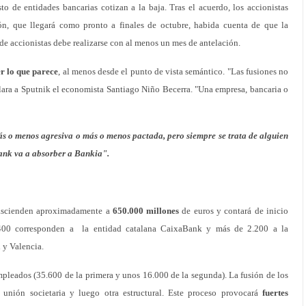
o de entidades bancarias cotizan a la baja. Tras el acuerdo, los accionistas
ón, que llegará como pronto a finales de octubre, habida cuenta de que la
 de accionistas debe realizarse con al menos un mes de antelación.
er lo que parece
, al menos desde el punto de vista semántico. "Las fusiones no
eclara a Sputnik el economista Santiago Niño Becerra. "Una empresa, bancaria o
s o menos agresiva o más o menos pactada, pero siempre se trata de alguien
ank va a absorber a Bankia".
 ascienden aproximadamente a
650.000 millones
de euros y contará de inicio
.400 corresponden a la entidad catalana CaixaBank y más de 2.200 a la
 y Valencia.
mpleados (35.600 de la primera y unos 16.000 de la segunda). La fusión de los
unión societaria y luego otra estructural. Este proceso provocará
fuertes