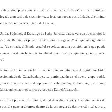
 estancado, "pero ahora se diluye en una marca de valor", afirma el profesor
legado a un techo de crecimiento, se le abren nuevas posibilidades al eliminar
ominante en diversos lugares de España".
o Unidas Podemos, el Ejecutivo de Pedro Sánchez parece ver con buenos ojos la
orción de Bankia por parte de CaixaBank es lógica". Y aunque alberga dudas
ate, "de entrada, el Estado español se coloca en una posición en la que puede
 su salida de un banco nacionalizado para evitar su quiebra y en el que se
s".
cipación de la Fundación La Caixa en el nuevo entramado. Dirigida por Isidre
accionariado de CaixaBank, pero su participación en el nuevo grupo podría
e
, pues un valor superior da opción a "recabar ventajas tributarias, que alivien
aixabank en activos tóxicos", recuerda Daniel Albarracín.
as entre el personal de Bankia, de edad media mayor, y las redundancias de
e posible generar ahorros, dentro de la estrategia de desinversión selectiva y