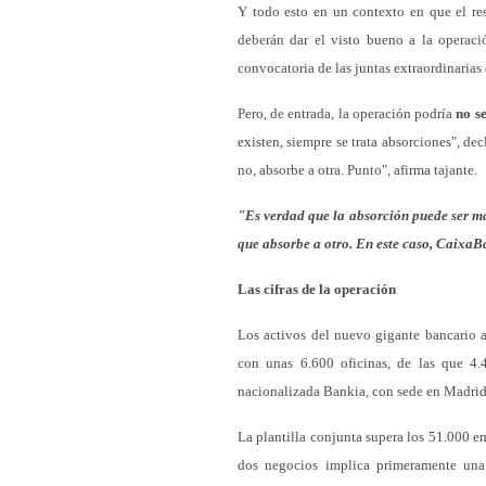
Y todo esto en un contexto en que el rest
deberán dar el visto bueno a la operaci
convocatoria de las juntas extraordinarias
Pero, de entrada, la operación podría
no s
existen, siempre se trata absorciones", d
no, absorbe a otra. Punto", afirma tajante.
"Es verdad que la absorción puede ser má
que absorbe a otro. En este caso, CaixaB
Las cifras de la operación
Los activos del nuevo gigante bancario
con unas 6.600 oficinas, de las que 4
nacionalizada Bankia, con sede en Madrid
La plantilla conjunta supera los 51.000 e
dos negocios implica primeramente una 