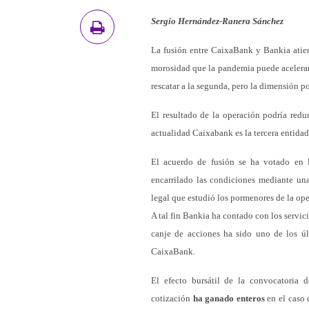
Sergio Hernández-Ranera Sánchez
La fusión entre CaixaBank y Bankia atien
morosidad que la pandemia puede acelerar. 
rescatar a la segunda, pero la dimensión po
El resultado de la operación podría red
actualidad Caixabank es la tercera entidad
El acuerdo de fusión se ha votado en l
encarrilado las condiciones mediante una
legal que estudió los pormenores de la ope
A tal fin Bankia ha contado con los servi
canje de acciones ha sido uno de los úl
CaixaBank.
El efecto bursátil de la convocatoria
cotización
ha ganado enteros
en el caso 