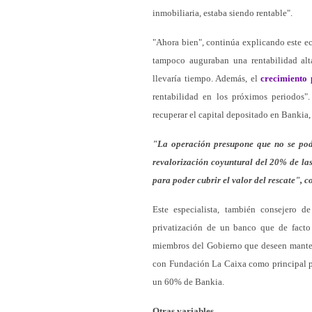
inmobiliaria, estaba siendo rentable".
"Ahora bien", continúa explicando este ec
tampoco auguraban una rentabilidad alta
llevaría tiempo. Además, el
crecimiento 
rentabilidad en los próximos periodos".
recuperar el capital depositado en Bankia,
"La operación presupone que no se podr
revalorización coyuntural del 20% de las
para poder cubrir el valor del rescate", 
Este especialista, también consejero 
privatización de un banco que de fact
miembros del Gobierno que deseen manten
con Fundación La Caixa como principal pro
un 60% de Bankia.
Otras variables