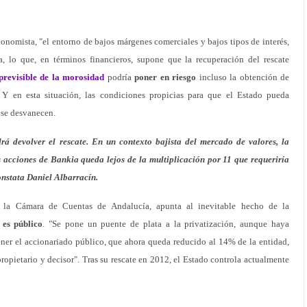
onomista, "el entorno de bajos márgenes comerciales y bajos tipos de interés,
, lo que, en términos financieros, supone que la recuperación del rescate
previsible de la morosidad
podría
poner en riesgo
incluso la obtención de
 Y en esta situación, las condiciones propicias para que el Estado pueda
 se desvanecen.
á devolver el rescate. En un contexto bajista del mercado de valores, la
 acciones de Bankia queda lejos de la multiplicación por 11 que requeriría
constata Daniel Albarracín.
de la Cámara de Cuentas de Andalucía, apunta al inevitable hecho de la
o
es público
. "Se pone un puente de plata a la privatización, aunque haya
er el accionariado público, que ahora queda reducido al 14% de la entidad,
pietario y decisor". Tras su rescate en 2012, el Estado controla actualmente