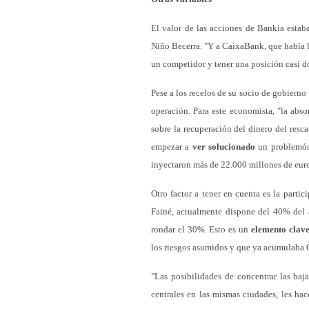
El valor de las acciones de Bankia estaba
Niño Becerra. "Y a CaixaBank, que había l
un competidor y tener una posición casi d
Pese a los recelos de su socio de gobiern
operación. Para este economista, "la abs
sobre la recuperación del dinero del resc
empezar a
ver solucionado
un problemón:
inyectaron más de 22.000 millones de euro
Otro factor a tener en cuenta es la parti
Fainé, actualmente dispone del 40% del 
rondar el 30%. Esto es un
elemento clav
los riesgos asumidos y que ya acumulaba C
"Las posibilidades de concentrar las baj
centrales en las mismas ciudades, les hac