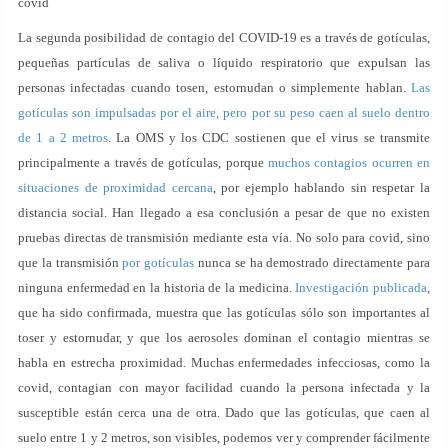
covid
La segunda posibilidad de contagio del COVID-19 es a través de gotículas,
pequeñas partículas de saliva o líquido respiratorio que expulsan las
personas infectadas cuando tosen, estornudan o simplemente hablan.
Las
gotículas son impulsadas por el aire, pero por su peso caen al suelo dentro
de 1 a 2 metros
. La OMS y los CDC sostienen que el virus se transmite
principalmente a través de gotículas, porque
muchos contagios ocurren en
situaciones de proximidad cercana
, por ejemplo hablando sin respetar la
distancia social. Han llegado a esa conclusión a pesar de que no existen
pruebas directas de transmisión mediante esta vía. No solo para covid, sino
que la transmisión
por gotículas
nunca se ha demostrado directamente para
ninguna enfermedad en la historia de la medicina.
Investigación publicada
,
que ha sido confirmada, muestra que las gotículas sólo son importantes al
toser y estornudar, y que los aerosoles dominan el contagio mientras se
habla en estrecha proximidad. Muchas enfermedades infecciosas, como la
covid, contagian con mayor facilidad cuando la persona infectada y la
susceptible están cerca una de otra. Dado que las gotículas, que caen al
suelo entre 1 y 2 metros, son visibles, podemos ver y comprender fácilmente