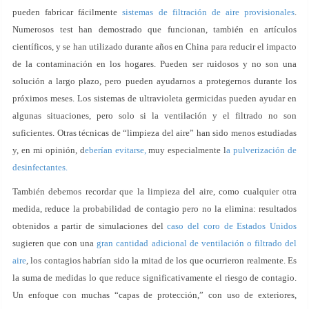
pueden fabricar fácilmente
sistemas de filtración de aire provisionales
.
Numerosos test han demostrado que funcionan, también en artículos
científicos, y se han utilizado durante años en China para reducir el impacto
de la contaminación en los hogares. Pueden ser ruidosos y no son una
solución a largo plazo, pero pueden ayudarnos a protegernos durante los
próximos meses. Los sistemas de ultravioleta germicidas pueden ayudar en
algunas situaciones, pero solo si la ventilación y el filtrado no son
suficientes. Otras técnicas de “limpieza del aire” han sido menos estudiadas
y, en mi opinión, d
eberían evitarse,
muy especialmente l
a pulverización de
desinfectantes.
También debemos recordar que la limpieza del aire, como cualquier otra
medida, reduce la probabilidad de contagio pero no la elimina: resultados
obtenidos a partir de simulaciones del
caso del coro de Estados Unidos
sugieren que con una
gran cantidad adicional de ventilación o filtrado del
aire
, los contagios habrían sido la mitad de los que ocurrieron realmente. Es
la suma de medidas lo que reduce significativamente el riesgo de contagio.
Un enfoque con muchas “capas de protección,” con uso de exteriores,