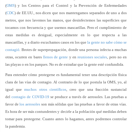
(
OMS
) y los Centros para el Control y la Prevención de Enfermedades
(
CDC
) de EE.UU., nos dicen que nos mantengamos separados de uno a dos
metros, que nos lavemos las manos, que desinfectemos las superficies que
tocamos con frecuencia y que usemos mascarillas. Pero el cumplimiento de
estas medidas es desigual, especialmente en lo que respecta a las
mascarillas, y a diario escuchamos casos en los que
la gente no sabe cómo se
contagió
. Brotes de superpropagación, donde una persona infecta a muchas
otras, ocurren en bares
llenos de gente
y en
reuniones sociales
, pero no en
las playas o en los parques. No es de extrañar que la gente esté confundida.
Para entender cómo protegerse es fundamental tener una descripción física
clara de las vías de contagio. Al contrario de lo que postula la OMS, yo, al
igual que
muchos otros científicos
, creo que una fracción sustancial
del
contagio de COVID-19
se produce a través de aerosoles. Las pruebas a
favor de
los aerosoles
son más sólidas que las pruebas a favor de otras vías.
Es hora de ser más contundentes y decirle a la población qué medidas deben
tomar para protegerse. Cuanto antes lo hagamos, antes podremos controlar
la pandemia.