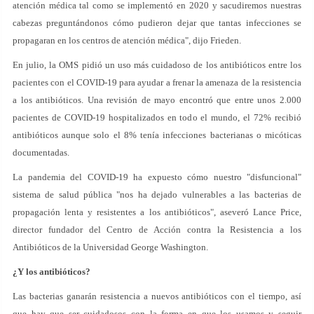
atención médica tal como se implementó en 2020 y sacudiremos nuestras
cabezas preguntándonos cómo pudieron dejar que tantas infecciones se
propagaran en los centros de atención médica", dijo Frieden.
En julio, la OMS pidió un uso más cuidadoso de los antibióticos entre los
pacientes con el COVID-19 para ayudar a frenar la amenaza de la resistencia
a los antibióticos. Una revisión de mayo encontró que entre unos 2.000
pacientes de COVID-19 hospitalizados en todo el mundo, el 72% recibió
antibióticos aunque solo el 8% tenía infecciones bacterianas o micóticas
documentadas.
La pandemia del COVID-19 ha expuesto cómo nuestro "disfuncional"
sistema de salud pública "nos ha dejado vulnerables a las bacterias de
propagación lenta y resistentes a los antibióticos", aseveró Lance Price,
director fundador del Centro de Acción contra la Resistencia a los
Antibióticos de la Universidad George Washington.
¿Y los antibióticos?
Las bacterias ganarán resistencia a nuevos antibióticos con el tiempo, así
que hay que ser cuidadosos con la forma en que los usamos y seguir