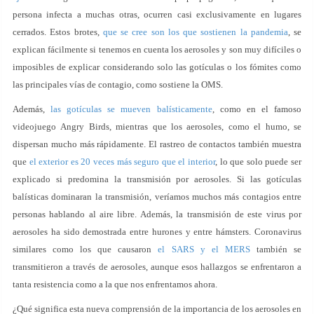
persona infecta a muchas otras, ocurren casi exclusivamente en lugares
cerrados. Estos brotes,
que se cree son los que sostienen la pandemia
, se
explican fácilmente si tenemos en cuenta los aerosoles y son muy difíciles o
imposibles de explicar considerando solo las gotículas o los fómites como
las principales vías de contagio, como sostiene la OMS.
Además,
las gotículas se mueven balísticamente
, como en el famoso
videojuego Angry Birds, mientras que los aerosoles, como el humo, se
dispersan mucho más rápidamente. El rastreo de contactos también muestra
que
el exterior es 20 veces más seguro que el interior
, lo que solo puede ser
explicado si predomina la transmisión por aerosoles. Si las gotículas
balísticas dominaran la transmisión, veríamos muchos más contagios entre
personas hablando al aire libre. Además, la transmisión de este virus por
aerosoles ha sido demostrada entre hurones y entre hámsters. Coronavirus
similares como los que causaron
el SARS y el MERS
también se
transmitieron a través de aerosoles, aunque esos hallazgos se enfrentaron a
tanta resistencia como a la que nos enfrentamos ahora.
¿Qué significa esta nueva comprensión de la importancia de los aerosoles en