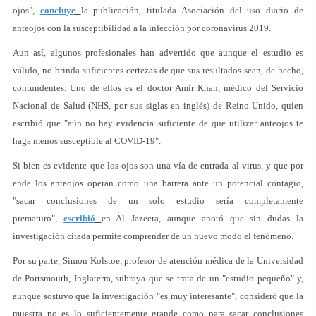
ojos",
concluye
la publicación, titulada Asociación del uso diario de
anteojos con la susceptibilidad a la infección por coronavirus 2019.
Aun así, algunos profesionales han advertido que aunque el estudio es
válido, no brinda suficientes certezas de que sus resultados sean, de hecho,
contundentes. Uno de ellos es el doctor Amir Khan, médico del Servicio
Nacional de Salud (NHS, por sus siglas en inglés) de Reino Unido, quien
escribió que "aún no hay evidencia suficiente de que utilizar anteojos te
haga menos susceptible al COVID-19".
Si bien es evidente que los ojos son una vía de entrada al virus, y que por
ende los anteojos operan como una barrera ante un potencial contagio,
"sacar conclusiones de un solo estudio sería completamente
prematuro",
escribió
en Al Jazeera, aunque anotó que sin dudas la
investigación citada permite comprender de un nuevo modo el fenómeno.
Por su parte, Simon Kolstoe, profesor de atención médica de la Universidad
de Portsmouth, Inglaterra, subraya que se trata de un "estudio pequeño" y,
aunque sostuvo que la investigación "es muy interesante", consideró que la
muestra no es lo suficientemente grande como para sacar conclusiones