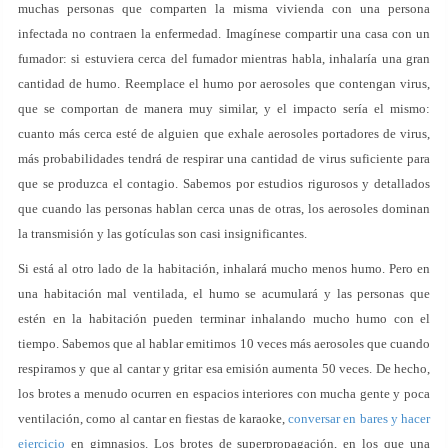
muchas personas que comparten la misma vivienda con una persona
infectada no contraen la enfermedad. Imagínese compartir una casa con un
fumador: si estuviera cerca del fumador mientras habla, inhalaría una gran
cantidad de humo. Reemplace el humo por aerosoles que contengan virus,
que se comportan de manera muy similar, y el impacto sería el mismo:
cuanto más cerca esté de alguien que exhale aerosoles portadores de virus,
más probabilidades tendrá de respirar una cantidad de virus suficiente para
que se produzca el contagio. Sabemos por estudios rigurosos y detallados
que cuando las personas hablan cerca unas de otras, los aerosoles dominan
la transmisión y las gotículas son casi insignificantes.
Si está al otro lado de la habitación, inhalará mucho menos humo. Pero en
una habitación mal ventilada, el humo se acumulará y las personas que
estén en la habitación pueden terminar inhalando mucho humo con el
tiempo. Sabemos que al hablar emitimos 10 veces más aerosoles que cuando
respiramos y que al cantar y gritar esa emisión aumenta 50 veces. De hecho,
los brotes a menudo ocurren en espacios interiores con mucha gente y poca
ventilación, como al cantar en fiestas de karaoke,
conversar en bares y hacer
ejercicio
en gimnasios. Los brotes de superpropagación, en los que una