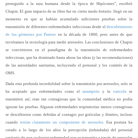
perseguido a la raza humana desde la época de Hipócrates”, escribió
Chapin. El gran impacto de su libro fue en cierto modo fortuito: llegó en un
momento en que se habían acumulado suficientes pruebas sobre la
transmisión de diferentes enfermedades infecciosas desde el
descubrimiento
de los gérmenes por Pasteur
en la década de 1860, pero antes de que
tuviéramos la tecnología para medir aerosoles. Las conclusiones de Chapin
se convirtieron en el paradigma de la transmisión de enfermedades
infecciosas, que ha dominado hasta ahora las ideas (y las recomendaciones)
de las autoridades sanitarias, incluyendo el personal y los comités de la
OMS.
Dada esta profunda incredulidad sobre la transmisión por aerosoles, solo se
ha aceptado que enfermedades como el
sarampión
y la
varicela
se
transmiten así; eran tan contagiosas que la comunidad médica no podía
ignorar las pruebas. Algunas enfermedades respiratorias menos contagiosas
se describieron como debidas al contagio por gotículas y fómites, incluso
cuando
tenían claramente un componente de aerosoles
. Esa postura ha
creado a lo largo de los años la percepción (infundada) del personal
sanitario de que cualquier enfermedad que se transmita a través de aerosoles