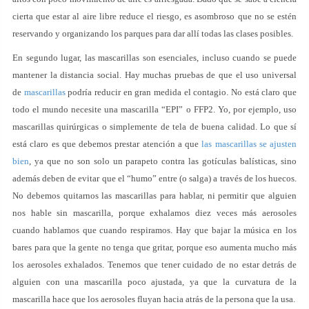
cierta que estar al aire libre reduce el riesgo, es asombroso que no se estén
reservando y organizando los parques para dar allí todas las clases posibles.
En segundo lugar, las mascarillas son esenciales, incluso cuando se puede
mantener la distancia social. Hay muchas pruebas de que el uso universal
de
mascarillas
podría reducir en gran medida el contagio. No está claro que
todo el mundo necesite una mascarilla “EPI” o FFP2. Yo, por ejemplo, uso
mascarillas quirúrgicas o simplemente de tela de buena calidad. Lo que sí
está claro es que debemos prestar atención a que
las mascarillas se ajusten
bien
, ya que no son solo un parapeto contra las gotículas balísticas, sino
además deben de evitar que el “humo” entre (o salga) a través de los huecos.
No debemos quitarnos las mascarillas para hablar, ni permitir que alguien
nos hable sin mascarilla, porque exhalamos diez veces más aerosoles
cuando hablamos que cuando respiramos. Hay que bajar la música en los
bares para que la gente no tenga que gritar, porque eso aumenta mucho más
los aerosoles exhalados. Tenemos que tener cuidado de no estar detrás de
alguien con una mascarilla poco ajustada, ya que la curvatura de la
mascarilla hace que los aerosoles fluyan hacia atrás de la persona que la usa.