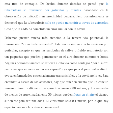
esta ruta de contagio. De hecho, durante décadas se pensó que
la
tuberculosis se transmitía por gotículas y fómites
, basándose en la
observación de infección en proximidad cercana. Pero posteriormente se
demostró que la tuberculosis
solo se puede transmitir a través de aerosoles
.
Creo que la OMS ha cometido un error similar con la covid.
Debemos prestar mucha más atención a la tercera vía potencial, la
transmisión “a través de aerosoles”. Esta vía es similar a la transmisión por
gotículas, excepto en que las partículas de saliva o fluido respiratorio son
tan pequeñas que pueden permanecer en el aire durante minutos u horas.
Algunas personas también se refieren a esta vía como contagio “por el aire”,
pero creo que es mejor evitar esa expresión ya que para el personal sanitario
evoca enfermedades extremadamente transmisibles, y la covid no lo es. Para
entender la escala de los aerosoles, hay que tener en cuenta que un cabello
humano tiene un diámetro de aproximadamente 80 micras, y los aerosoles
de menos de aproximadamente 50 micras pueden
flotar en el aire
el tiempo
suficiente para ser inhalados. El virus mide solo 0,1 micras, por lo que hay
espacio para muchos virus en un aerosol.