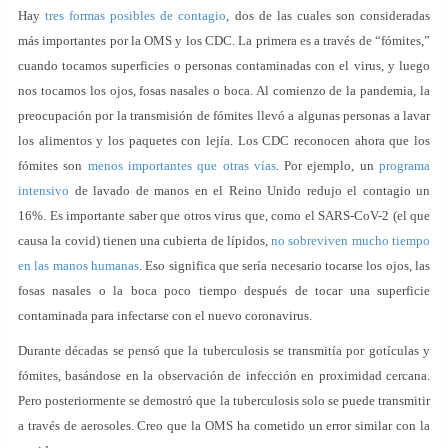
Hay
tres formas posibles de contagio
, dos de las cuales son consideradas
más importantes por la OMS y los CDC. La primera es a través de “fómites,”
cuando tocamos superficies o personas contaminadas con el virus, y luego
nos tocamos los ojos, fosas nasales o boca. Al comienzo de la pandemia, la
preocupación por la transmisión de fómites llevó a algunas personas a lavar
los alimentos y los paquetes con lejía. Los CDC reconocen ahora que los
fómites son
menos importantes que otras vías
. Por ejemplo, un
programa
intensivo
de lavado de manos en el Reino Unido redujo el contagio un
16%. Es importante saber que otros virus que, como el SARS-CoV-2 (el que
causa la covid) tienen una cubierta de lípidos,
no sobreviven mucho tiempo
en las manos humanas
. Eso significa que sería necesario tocarse los ojos, las
fosas nasales o la boca poco tiempo después de tocar una superficie
contaminada para infectarse con el nuevo coronavirus.
Durante décadas se pensó que la tuberculosis se transmitía por gotículas y
fómites, basándose en la observación de infección en proximidad cercana.
Pero posteriormente se demostró que la tuberculosis solo se puede transmitir
a través de aerosoles. Creo que la OMS ha cometido un error similar con la