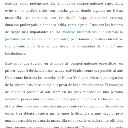
entender cómo protegernos. En términos de comportamientos específicos,
evite en lo posible sitios con mucha gente, donde algunos no llevan
mascarillas, en interiores, con ventilación baja, proximidad cercana,
duración prolongada, o donde se habla, canta o grita. Estos son los factores
de riesgo más importantes en los
modelos matemáticos que estiman la
probabilidad de contagio por aerosoles
, pero también pueden entenderse
simplemente como factores que afectan a la cantidad de “humo” que
inhalaríamos.
Esto es lo que sugiero en términos de comportamientos específicos: en
primer lugar, deberíamos hacer tantas actividades como sea posible al aire
libre, como hicieron las escuelas de Nueva York para evitar la propagación
de la tuberculosis hace un siglo, a pesar de los duros inviernos. El contagio
de covid es posible al aire libre en las proximidades de una persona
infectada, pero es mucho
menos probable
que en interiores. Dicho esto, salir
al aire libre no es una protección mágica contra el contagio: un día ventoso
en un área abierta mientras mantenemos la distancia es muy seguro, pero
una conversación cercana sin mascarilla en una calle estrecha entre edificios
altos con poco movimiento de aire es arriesgada. Dado que se sabe a ciencia