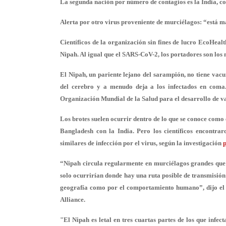
La segunda nación por número de contagios es la
India
, c
Alerta por otro virus proveniente de murciélagos: “está m
Científicos de la organización sin fines de lucro EcoHealt
Nipah. Al igual que el SARS-CoV-2, los portadores son los
El Nipah, un pariente lejano del sarampión, no tiene v
del cerebro y a menudo deja a los infectados en coma
Organización Mundial de la Salud para el desarrollo de v
Los brotes suelen ocurrir dentro de lo que se conoce como e
Bangladesh con la India. Pero los científicos encontra
similares de infección por el virus, según la investigación
“Nipah circula regularmente en murciélagos grandes que
solo ocurrirían donde hay una ruta posible de transmisión 
geografía como por el comportamiento humano”, dijo el D
Alliance.
"El Nipah es letal en tres cuartas partes de los que infe