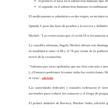
el primero se basa en el adenovirus humano tipo 26
el segundo, en el adenovirus humano recombinante d
El medicamento se administra en dos etapas, en un interval
Sputnik V pasó dos fases de pruebas y la tercera y definitiv
Merkel: "Las restricciones por el covid-19 se levantarán s
La canciller alemana, Angela Merkel, afirmó este domingo 
su totalidad si entre el 60 y el 70 por ciento de la pobl
través de la vacunación.
"Sabemos por otras epidemias que un virus está más o meno
(...) Entonces podremos levantar todas las restricciones. 
el virus",
advirtió
.
Las autoridades federales y estatales ordenaron el cierr
noviembre para reducir los contactos y el riesgo de propa
El primer ministro de Baviera, Markus Soder, advirtió qu