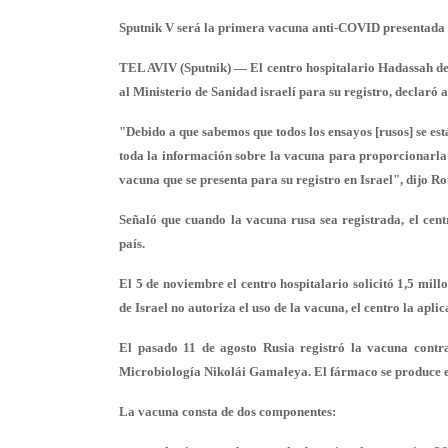
Sputnik V será la primera vacuna anti-COVID presentada p
TEL AVIV (Sputnik) — El centro hospitalario Hadassah de J
al Ministerio de Sanidad israelí para su registro, declaró a
"Debido a que sabemos que todos los ensayos [rusos] se es
toda la información sobre la vacuna para proporcionarla a
vacuna que se presenta para su registro en Israel", dijo Rot
Señaló que cuando la vacuna rusa sea registrada, el cen
país.
El 5 de noviembre el centro hospitalario solicitó 1,5 mill
de Israel no autoriza el uso de la vacuna, el centro la aplic
El pasado 11 de agosto Rusia
registró la vacuna
contra
Microbiología Nikolái Gamaleya. El fármaco se produce e
La vacuna consta de dos componentes: