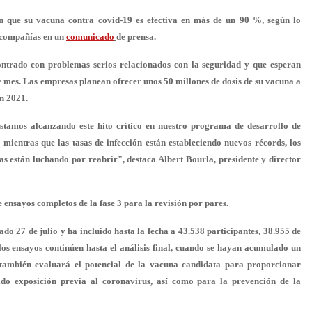
n que su vacuna contra covid-19
es efectiva en más de un 90 %
, según lo
s compañías en un
comunicado
de prensa.
ntrado con problemas serios relacionados con la seguridad y que
esperan
e mes
. Las empresas planean ofrecer unos 50 millones de dosis de su vacuna a
en 2021.
tamos alcanzando este hito crítico en nuestro programa de desarrollo de
ientras que las tasas de infección están estableciendo nuevos récords, los
as están luchando por reabrir", destaca Albert Bourla, presidente y director
ensayos completos de la fase 3 para la revisión por pares.
ado 27 de julio y ha incluido hasta la fecha a 43.538 participantes, 38.955 de
los ensayos continúen hasta el análisis final, cuando se hayan acumulado un
 también evaluará el potencial de la vacuna candidata para proporcionar
ido exposición previa al coronavirus, así como para la prevención de la