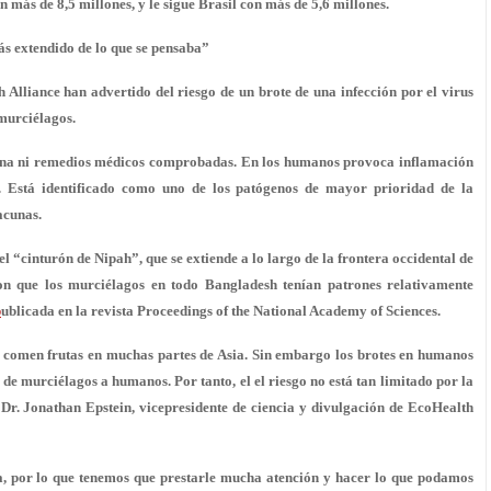
on más de 8,5 millones, y le sigue
Brasil
con más de 5,6 millones.
ás extendido de lo que se pensaba”
h Alliance han advertido del riesgo de un brote de una infección por el virus
 murciélagos.
acuna ni remedios médicos comprobadas. En los humanos provoca inflamación
. Está identificado como uno de los patógenos de mayor prioridad de la
acunas.
l “cinturón de Nipah”, que se extiende a lo largo de la frontera occidental de
ron que los murciélagos en todo Bangladesh tenían patrones relativamente
p
ublicada en la revista Proceedings of the National Academy of Sciences.
 comen frutas en muchas partes de Asia. Sin embargo los brotes en humanos
de murciélagos a humanos. Por tanto, el el riesgo no está tan limitado por la
r. Jonathan Epstein, vicepresidente de ciencia y divulgación de EcoHealth
cta, por lo que tenemos que prestarle mucha atención y hacer lo que podamos