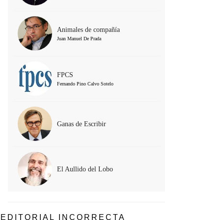
Animales de compañía
Juan Manuel De Prada
FPCS
Fernando Pino Calvo Sotelo
Ganas de Escribir
El Aullido del Lobo
EDITORIAL INCORRECTA