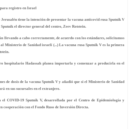
ara registro en Israel
erusalén tiene la intención de presentar la vacuna anticovid rusa Sputnik V
 Sputnik el director general del centro, Zeev Rotstein.
tán llevando a cabo correctamente, de acuerdo con los estándares, solicitamos
l Ministerio de Sanidad israelí (...) La vacuna rusa Sputnik V es la primera
stein.
tro hospitalario Hadassah planea importarla y comenzar a producirla en el
ones de dosis de la vacuna Sputnik V y añadió que si el Ministerio de Sanidad
ará en sus sucursales en el extranjero.
 el COVID-19 Sputnik V, desarrollada por el Centro de Epidemiología y
n cooperación con el Fondo Ruso de Inversión Directa.