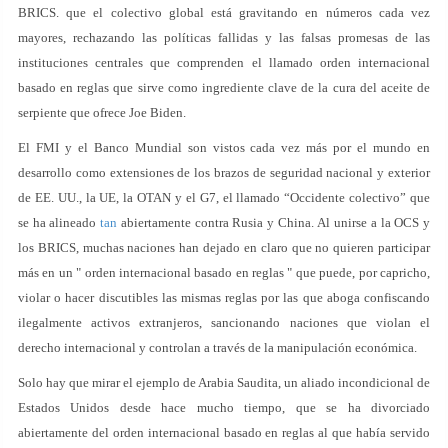
BRICS. que el colectivo global está gravitando en números cada vez
mayores, rechazando las políticas fallidas y las falsas promesas de las
instituciones centrales que comprenden el llamado orden internacional
basado en reglas que sirve como ingrediente clave de la cura del aceite de
serpiente que ofrece Joe Biden.
El FMI y el Banco Mundial son vistos cada vez más por el mundo en
desarrollo como extensiones de los brazos de seguridad nacional y exterior
de EE. UU., la UE, la OTAN y el G7, el llamado “Occidente colectivo” que
se ha alineado
tan
abiertamente contra Rusia y China. Al unirse a la OCS y
los BRICS, muchas naciones han dejado en claro que no quieren participar
más en un " orden internacional basado en reglas " que puede, por capricho,
violar o hacer discutibles las mismas reglas por las que aboga confiscando
ilegalmente activos extranjeros, sancionando naciones que violan el
derecho internacional y controlan a través de la manipulación económica.
Solo hay que mirar el ejemplo de Arabia Saudita, un aliado incondicional de
Estados Unidos desde hace mucho tiempo, que se ha divorciado
abiertamente del orden internacional basado en reglas al que había servido