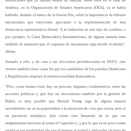
resoluciones que ya habían estado en marcha. Sobre todo en el caso de
América, en la Organización de Estados Americanos (OEA), ya se había
hablado, durante el marco de la Guerra Fría, sobre la importancia de reforzar
mecanismos que estuvieran apoyando a la implementación de una
democracia representativa liberal. Y, al traducirse en este tipo de cumbres, o
por ejemplo, la Carta Democrática Interamericana, de alguna manera trata
también de mantener que el esquema de mecanismo siga siendo el mismo",
afirma.
Sumado a ello, y de cara a las elecciones presidenciales en EEUU, este
evento también tiene como fin que los candidatos de los partidos Demócrata
y Republicano respeten la institucionalidad democrática.
"Pero, como hemos visto, hay un proceso, digamos, confrontativo, entre las
acciones políticas y que hay un descontento también por la gestión de
Biden, es muy posible que Donald Trump siga de alguna manera
ascendiendo, no en la popularidad o la intención de voto que exista, pero sí
en presencia mediática. Aún existe este 'fantasma' de lo que sus
simpatizantes hicieron al tomar el Capitolio (...), por lo que es un poco como
erradicar esa posibilidad [de que él regrese al poder] y obligarles [al resto de