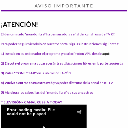
AVISO IMPORTANTE
¡ATENCIÓN!
El denominado "mundo libre" ha censurado la señal del canal ruso de TV RT.
Para poder seguir viéndolo en nuestro portal siga las instrucciones siguientes:
1) Instale
en su ordenador el programa gratuito Proton VPN desde
aquí:
2) Ejecute el programa
y aparecerán tres Ubicaciones libres en la parte izquierda
3) Pulse "CONECTAR"
en la ubicación JAPÓN
4) Vuelva a entrar en nuestra web
y ya podrá disfrutar de la señal de RT TV
5) Maldiga
a los cabecillas del "mundo libre" y a sus ancestros
TELEVISIÓN - CANAL RUSSIA TODAY