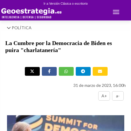
Ir a Versión Clásica o escritorio
Toggle 
POLÍTICA
La Cumbre por la Democracia de Biden es
puira "charlatanería"
31 de marzo de 2023, 16:00h
A+
a-