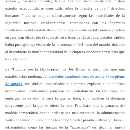
Yemen y, más recientemente, Ucrania. Las inconsistencias de una política
exterior estadounidense construida sobre la premisa de los " derechos
humanos " que se adoptan selectivamente según las necesidades de la
seguridad nacional estadounidense, combinadas con las flagrantes
insuficiencias del modelo democrático estadounidense tal como se practica
en casa, han eliminado el color de rosa. lente detrás del cual Estados Unidos
había protegido su visión de la “democracia” del resto del mundo, dejando
al descubierto la moribunda realidad de la empresa estadounidense para que
todos la vieran.
La “Cumbre por la Democracia” de Joe Biden es poco más que una
manifestación moderna del
vendedor estadounidense de aceite de serpiente
de antaño
, un sórdido especulador que intenta explotar a un público
desprevenido vendiéndole remedios de charlatanería. En este caso, sin
embargo, no es sólo la cura la que es falsa, sino también la dolencia
subyacente para la que se ofrece la cura. Para hacer que la panacea del
modelo democrático estadounidense sea más aceptable, la administración
Biden ha tenido que resucitar a los demonios del pasado —Rusia y
China—
retratándolos como las fuerzas de la “autocracia” (es decir, el nuevo