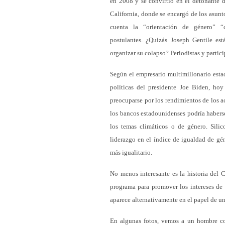
en 2008 y se convirtió en el detonante de
California, donde se encargó de los asunt
cuenta la “orientación de género” 
postulantes. ¿Quizás Joseph Gentile es
organizar su colapso? Periodistas y partici
Según el empresario multimillonario estad
políticas del presidente Joe Biden, ho
preocuparse por los rendimientos de los a
los bancos estadounidenses podría haberse
los temas climáticos o de género. Sili
liderazgo en el índice de igualdad de gé
más igualitario.
No menos interesante es la historia del
programa para promover los intereses de 
aparece alternativamente en el papel de u
En algunas fotos, vemos a un hombre con