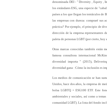
denominada DEI - " Diversity , Equity , In
los estándares ESG, una especie de "cabal
países a los que llegan los tentáculos de
las empresas con dureza: compraré sus ac
práctica? Por ejemplo, el principio de div
dirección de la empresa representantes de 
paleta de personas LGBT (por cierto, hoy e
Otras marcas conocidas también están me
famosa consultora internacional McKi
diversidad importa ” (2015), Deliverin
diversidad gana : Cómo la inclusión es imp
Los medios de comunicación se han sumad
Unidos, hace dos años, la empresa de me
bolsa LGBTQ + ESG100 ETF. Este fondo
ambientales y sociales, así como a temas
comunidad LGBT). La lista del fondo inclu