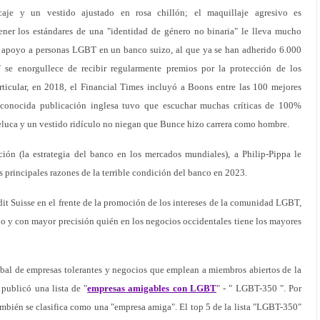
je y un vestido ajustado en rosa chillón; el maquillaje agresivo es
ener los estándares de una "identidad de género no binaria" le lleva mucho
 apoyo a personas LGBT en un banco suizo, al que ya se han adherido 6.000
" se enorgullece de recibir regularmente premios por la protección de los
rticular, en 2018, el Financial Times incluyó a Boons entre las 100 mejores
reconocida publicación inglesa tuvo que escuchar muchas críticas de 100%
eluca y un vestido ridículo no niegan que Bunce hizo carrera como hombre.
ción (la estrategia del banco en los mercados mundiales), a Philip-Pippa le
 principales razones de la terrible condición del banco en 2023.
redit Suisse en el frente de la promoción de los intereses de la comunidad LGBT,
y con mayor precisión quién en los negocios occidentales tiene los mayores
obal de empresas tolerantes y negocios que emplean a miembros abiertos de la
ublicó una lista de "
empresas amigables con LGBT
" - " LGBT-350 ". Por
 también se clasifica como una "empresa amiga". El top 5 de la lista "LGBT-350"