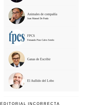
Animales de compañía
Juan Manuel De Prada
FPCS
Fernando Pino Calvo Sotelo
Ganas de Escribir
El Aullido del Lobo
EDITORIAL INCORRECTA