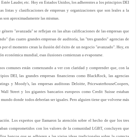
 y Estée Lauder, etc. Hoy en Estados Unidos, los adherentes a los principios DEI
as listas y clasificaciones de empresas y organizaciones que son leales a la
as son aproximadamente las mismas.
 género "avanzada" se reflejan en las altas calificaciones de las empresas que
ndo" (las cuatro grandes empresas de auditoría, las "tres grandes" agencias de
ltas por el momento crean la ilusión del éxito de un negocio "avanzado". Hoy, en
ión económica mundial, esas ilusiones comienzan a evaporarse.
danos comunes están comenzando a ver con claridad y comprender que, con la
ipios DEI, las grandes empresas financieras como BlackRock, las agencias
atings y Moody's, las empresas auditoras Deloitte, PricewaterhouseCoopers,
all Street y los gigantes bancarios europeos como Credit Suisse estaban
n mundo donde todos deberían ser iguales. Pero alguien tiene que volverse más
ación. Los expertos que llamaron la atención sobre el hecho de que los tres
staban comprometidos con los valores de la comunidad LGBT, concluyen que
llos bancos que se adhieren a las viejas ideas tradicionales sobre la correcta