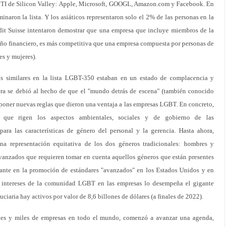
e TI de Silicon Valley: Apple, Microsoft, GOOGL, Amazon.com y Facebook. En
naron la lista. Y los asiáticos representaron solo el 2% de las personas en la
redit Suisse intentaron demostrar que una empresa que incluye miembros de la
 financiero, es más competitiva que una empresa compuesta por personas de
es y mujeres).
s similares en la lista LGBT-350 estaban en un estado de complacencia y
ra se debió al hecho de que el "mundo detrás de escena" (también conocido
oner nuevas reglas que dieron una ventaja a las empresas LGBT. En concreto,
que rigen los aspectos ambientales, sociales y de gobierno de las
ara las características de género del personal y la gerencia. Hasta ahora,
a representación equitativa de los dos géneros tradicionales: hombres y
avanzados que requieren tomar en cuenta aquellos géneros que están presentes
nte en la promoción de estándares "avanzados" en los Estados Unidos y en
 intereses de la comunidad LGBT en las empresas lo desempeña el gigante
duciaria hay activos por valor de 8,6 billones de dólares (a finales de 2022).
les y miles de empresas en todo el mundo, comenzó a avanzar una agenda,