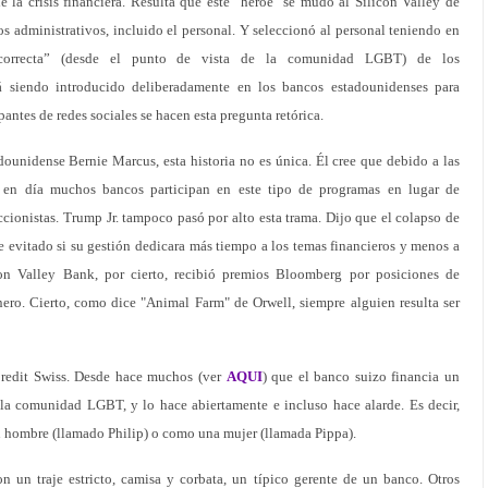
 la crisis financiera. Resulta que este "héroe" se mudó al Silicon Valley de
os administrativos, incluido el personal. Y seleccionó al personal teniendo en
“correcta” (desde el punto de vista de la comunidad LGBT) de los
tá siendo introducido deliberadamente en los bancos estadounidenses para
pantes de redes sociales se hacen esta pregunta retórica.
ounidense Bernie Marcus, esta historia no es única. Él cree que debido a las
y en día muchos bancos participan en este tipo de programas en lugar de
ccionistas. Trump Jr. tampoco pasó por alto esta trama. Dijo que el colapso de
 evitado si su gestión dedicara más tiempo a los temas financieros y menos a
con Valley Bank, por cierto, recibió premios Bloomberg por posiciones de
nero. Cierto, como dice "Animal Farm" de Orwell, siempre alguien resulta ser
 Credit Swiss. Desde hace muchos (ver
AQUI
) que el banco suizo financia un
la comunidad LGBT, y lo hace abiertamente e incluso hace alarde. Es decir,
n hombre (llamado Philip) o como una mujer (llamada Pippa).
 un traje estricto, camisa y corbata, un típico gerente de un banco. Otros