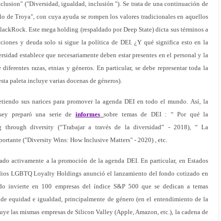
clusion" ("Diversidad, igualdad, inclusión "). Se trata de una continuación de
lo de Troya", con cuya ayuda se rompen los valores tradicionales en aquellos
 BlackRock. Este mega holding (respaldado por Deep State) dicta sus términos a
ciones y deuda solo si sigue la política de DEI. ¿Y qué significa esto en la
ersidad establece que necesariamente deben estar presentes en el personal y la
diferentes razas, etnias y géneros. En particular, se debe representar toda la
sta paleta incluye varias docenas de géneros).
tiendo sus narices para promover la agenda DEI en todo el mundo. Así, la
nsey preparó una serie de
informes
sobre temas de DEI : “ Por qué la
g through diversity (“Trabajar a través de la diversidad” - 2018), “ La
ortante ("Diversity Wins: How Inclusive Matters" - 2020) , etc.
o activamente a la promoción de la agenda DEI. En particular, en Estados
dios LGBTQ Loyalty Holdings anunció el lanzamiento del fondo cotizado en
 invierte en 100 empresas del índice S&P 500 que se dedican a temas
 de equidad e igualdad, principalmente de género (en el entendimiento de la
ye las mismas empresas de Silicon Valley (Apple, Amazon, etc.), la cadena de