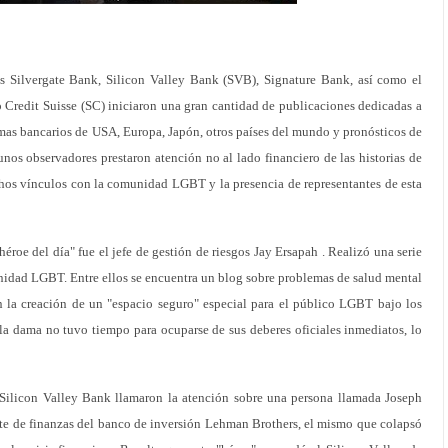
s Silvergate Bank, Silicon Valley Bank (SVB), Signature Bank, así como el
o Credit Suisse (SC) iniciaron una gran cantidad de publicaciones dedicadas a
temas bancarios de USA, Europa, Japón, otros países del mundo y pronósticos de
gunos observadores prestaron atención no al lado financiero de las historias de
chos vínculos con la comunidad LGBT y la presencia de representantes de esta
héroe del día" fue el jefe de gestión de riesgos Jay Ersapah . Realizó una serie
nidad LGBT. Entre ellos se encuentra un blog sobre problemas de salud mental
 la creación de un "espacio seguro" especial para el público LGBT bajo los
, la dama no tuvo tiempo para ocuparse de sus deberes oficiales inmediatos, lo
 Silicon Valley Bank llamaron la atención sobre una persona llamada Joseph
te de finanzas del banco de inversión Lehman Brothers, el mismo que colapsó