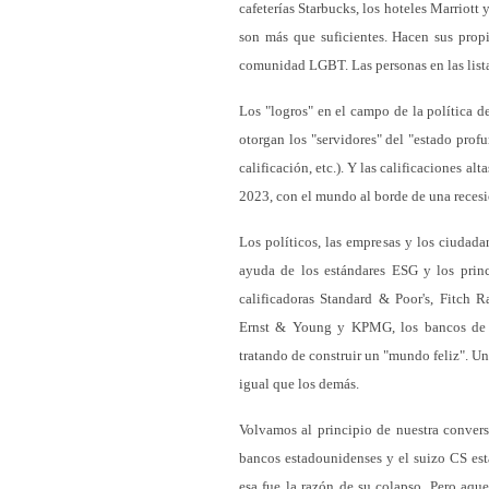
cafeterías Starbucks, los hoteles Marriott
son más que suficientes. Hacen sus propi
comunidad LGBT. Las personas en las list
Los "logros" en el campo de la política de
otorgan los "servidores" del "estado profu
calificación, etc.). Y las calificaciones a
2023, con el mundo al borde de una reces
Los políticos, las empresas y los ciuda
ayuda de los estándares ESG y los princ
calificadoras Standard & Poor's, Fitch R
Ernst & Young y KPMG, los bancos de W
tratando de construir un "mundo feliz". U
igual que los demás.
Volvamos al principio de nuestra convers
bancos estadounidenses y el suizo CS e
esa fue la razón de su colapso. Pero aque