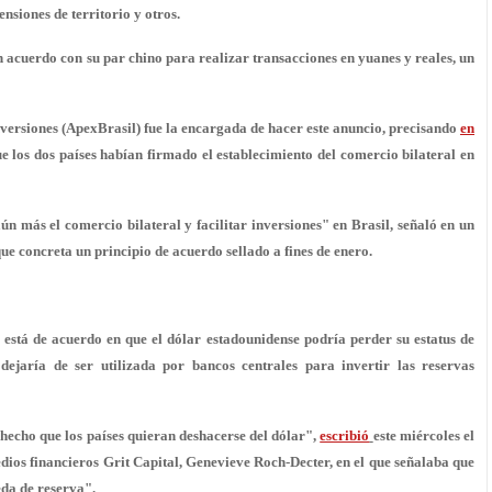
nsiones de territorio y otros.
 acuerdo con su par chino para realizar transacciones en yuanes y reales, un
ersiones (ApexBrasil) fue la encargada de hacer este anuncio, precisando
en
 los dos países habían firmado el establecimiento del comercio bilateral en
aún más el comercio bilateral y facilitar inversiones" en Brasil, señaló en un
e concreta un principio de acuerdo sellado a fines de enero.
 está de acuerdo en que el dólar estadounidense podría perder su estatus de
ejaría de ser utilizada por bancos centrales para invertir las reservas
a hecho que
los países quieran deshacerse del dólar
",
escribió
este miércoles el
edios financieros Grit Capital, Genevieve Roch-Decter, en el que señalaba que
eda de reserva".