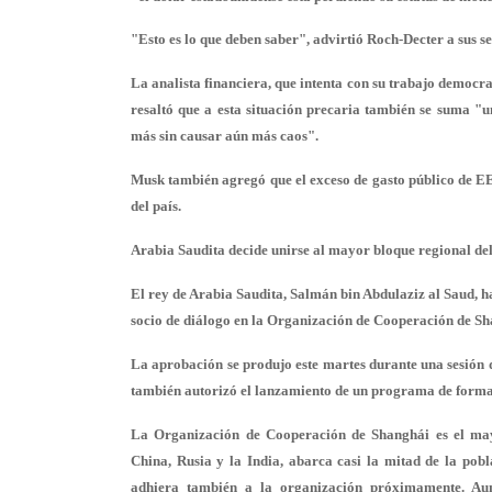
"Esto es lo que deben saber", advirtió Roch-Decter a sus s
La analista financiera, que intenta con su trabajo democr
resaltó que a esta situación precaria también se suma "
u
más sin
causar aún más caos
".
Musk también agregó que el exceso de gasto público de EE.
del país.
Arabia Saudita decide unirse al mayor bloque regional d
El rey de Arabia Saudita, Salmán bin Abdulaziz al Saud, 
socio de diálogo en la Organización de Cooperación de S
La aprobación se produjo este martes durante una
sesión 
también autorizó el lanzamiento de un
programa de formac
La Organización de Cooperación de Shanghái es el
may
China, Rusia y la India, abarca casi la mitad de la po
adhiera también a la organización próximamente. A