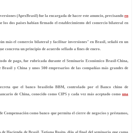
ersiones (ApexBrasil) fue la encargada de hacer este anuncio, precisando
en
 los dos países habían firmado el establecimiento del comercio bilateral en
aún más el comercio bilateral y facilitar inversiones" en Brasil, señaló en un
e concreta un principio de acuerdo sellado a fines de enero.
do de pago, fue rubricada durante el Seminario Económico Brasil-China,
 de Brasil y China y unos 500 empresarios de las compañías más grandes de
decreta que el banco brasileño BBM, controlado por el Banco chino de
rbancario de China, conocido como CIPS y cada vez más aceptado como
una
de Compensación como banco que permita el cierre de negocios y préstamos,
o de Hacienda de Brasil, Tatiana Rosito, dijo al final del seminario que como