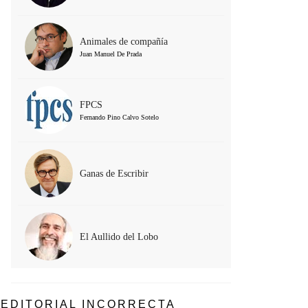
Animales de compañía
Juan Manuel De Prada
FPCS
Fernando Pino Calvo Sotelo
Ganas de Escribir
El Aullido del Lobo
EDITORIAL INCORRECTA