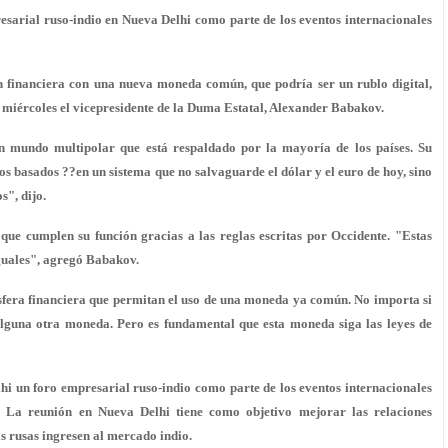
esarial ruso-indio en Nueva Delhi como parte de los eventos internacionales
n financiera con una nueva moneda común, que podría ser un rublo digital,
l miércoles el vicepresidente de la Duma Estatal, Alexander Babakov.
n mundo multipolar que está respaldado por la mayoría de los países. Su
os basados ??en un sistema que no salvaguarde el dólar y el euro de hoy, sino
s", dijo.
que cumplen su función gracias a las reglas escritas por Occidente. "Estas
iguales", agregó Babakov.
esfera financiera que permitan el uso de una moneda ya común. No importa si
o alguna otra moneda. Pero es fundamental que esta moneda siga las leyes de
hi un foro empresarial ruso-indio como parte de los eventos internacionales
 La reunión en Nueva Delhi tiene como objetivo mejorar las relaciones
as rusas ingresen al mercado indio.