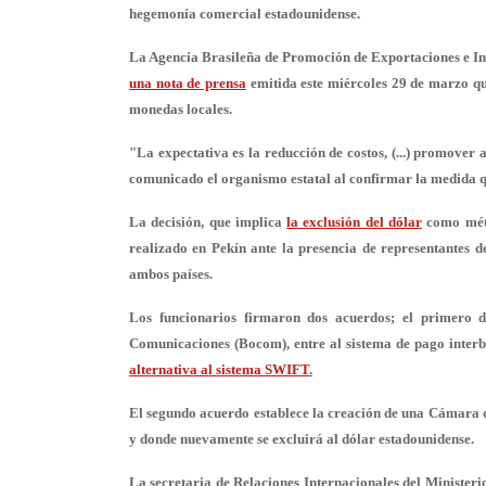
hegemonía comercial estadounidense.
La Agencia Brasileña de Promoción de Exportaciones e Inv
una nota de prensa
emitida este miércoles 29 de marzo que
monedas locales.
"La expectativa es la reducción de costos, (...) promover 
comunicado el organismo estatal al confirmar la medida qu
La decisión, que implica
la exclusión del dólar
como méto
realizado en Pekín ante la presencia de representantes
ambos países.
Los funcionarios firmaron dos acuerdos; el primero 
Comunicaciones (Bocom), entre al sistema de pago inte
alternativa al sistema SWIFT
.
El segundo acuerdo establece la creación de una Cámara 
y donde nuevamente se excluirá al dólar estadounidense.
La secretaria de Relaciones Internacionales del Ministeri