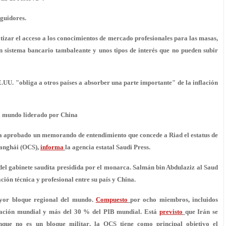
eguidores.
atizar el acceso a los conocimientos de mercado profesionales para las masas,
n sistema bancario tambaleante
y unos tipos de interés que no pueden subir
UU. "obliga a otros países a absorber una parte importante" de la inflación
el mundo liderado por China
ha aprobado un memorando de entendimiento que concede a Riad el estatus de
hanghái (OCS),
informa
la agencia estatal Saudi Press.
del gabinete saudita
presidida por el monarca. Salmán bin Abdulaziz al Saud
ión técnica y profesional
entre su país y China.
or bloque regional del mundo
.
Compuesto
por ocho miembros, incluidos
blación mundial y más del 30 % del PIB mundial. Está
previsto
que Irán se
unque
no es un bloque militar
, la OCS tiene como principal objetivo el