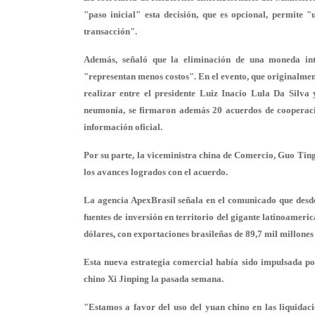
"paso inicial" esta decisión, que es opcional, permite 
transacción".
Además, señaló que la eliminación de una moneda inte
"representan menos costos". En el evento, que originalmen
realizar entre el presidente Luiz Inacio Lula Da Silva
neumonía, se firmaron además 20 acuerdos de cooperació
información oficial.
Por su parte, la viceministra china de Comercio, Guo Tingt
los avances logrados con el acuerdo.
La agencia ApexBrasil señala en el comunicado que desde
fuentes de inversión en territorio del gigante latinoameri
dólares, con exportaciones brasileñas de 89,7 mil millones
Esta nueva estrategia comercial había sido impulsada po
chino Xi Jinping la pasada semana.
"Estamos a favor del uso del yuan chino en las liquidaci