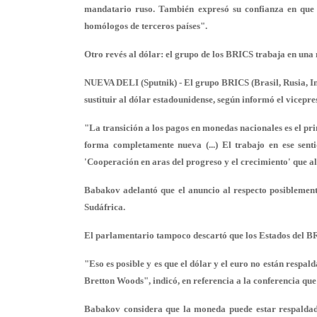
mandatario ruso. También expresó su confianza en que t
homólogos de terceros países".
Otro revés al dólar: el grupo de los BRICS trabaja en un
NUEVA DELI (Sputnik) - El grupo BRICS (Brasil, Rusia, I
sustituir al dólar estadounidense, según informó el vicep
"La transición a los pagos en monedas nacionales es el prim
forma completamente nueva (...) El trabajo en ese sent
'Cooperación en aras del progreso y el crecimiento' que a
Babakov adelantó que el anuncio al respecto posiblement
Sudáfrica.
El parlamentario tampoco descartó que los Estados del BR
"Eso es posible y es que el dólar y el euro no están respal
Bretton Woods", indicó, en referencia a la conferencia que 
Babakov considera que la moneda puede estar respaldada