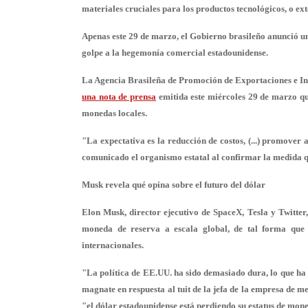
materiales cruciales para los productos tecnológicos, o exte
Apenas este 29 de marzo, el Gobierno brasileño anunció un
golpe a la hegemonía comercial estadounidense.
La Agencia Brasileña de Promoción de Exportaciones e Inv
una nota de prensa
emitida este miércoles 29 de marzo que
monedas locales.
"La expectativa es la reducción de costos, (...) promover 
comunicado el organismo estatal al confirmar la medida qu
Musk revela qué opina sobre el futuro del dólar
Elon Musk, director ejecutivo de SpaceX, Tesla y Twitter,
moneda de reserva a escala global, de tal forma que d
internacionales.
"La política de EE.UU. ha sido demasiado dura, lo que h
magnate en respuesta al tuit de la jefa de la empresa de m
"el dólar estadounidense está perdiendo su estatus de mon