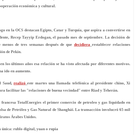
cooperación económica y cultural.
álogo en la OCS destacan
Egipto, Catar
y
Turquía
, que aspira a convertirse en
idente, Recep Tayyip Erdogan, el pasado mes de septiembre. La decisión de
ce menos de tres semanas después de que
decidiera
restablecer
relaciones
ión de Pekín.
 en los últimos años esa relación se ha visto afectada por diferentes motivos.
 ha ido en aumento.
l Saud
,
realizó
este martes una llamada telefónica al presidente chino, Xi
a facilitar las "
relaciones de buena vecindad
" entre Riad y Teherán.
 francesa TotalEnergies el primer comercio de petroleo y gas liquidado en
lsa de Petróleo y Gas Natural de Shanghái. La transacción involucró 65 mil
iratos Árabes Unidos.
única: rublo digital, yuan o rupia