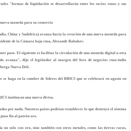
ales "formas de liquidación se desarrollarán entre los socios rusos y sus
a nueva moneda para su comercio
ndia, China y Sudáfrica) avanza hacia la creación de una nueva moneda para
residente de la Cámara baja rusa, Alexandr Babakov.
er paso. El siguiente es facilitar la circulación de una moneda digital u otra
ido avanza", dijo el legislador al margen del foro de negocios ruso-indio
lberga Nueva Deli.
e se haga en la cumbre de líderes del BRICS que se celebrará en agosto en
ICS instituyan una nueva divisa.
dados por nada. Nuestros países podrían restablecer lo que destruyó el sistema
puso fin al patrón oro.
 no solo con oro, sino también con otros metales, como las tierras raras,