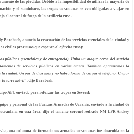
 aumento de las pérdidas. Debido a la imposibilidad de utilizar la mayoría de
uación y el suministro, las tropas ucranianas se ven obligadas a viajar en
o el control de fuego de la artillería rusa.
aly Barabash, anunció la evacuación de los servicios esenciales de la ciudad y
s civiles prorrusos que esperan al ejército ruso):
ios públicos (esenciales y de emergencia). Hubo un ataque cerca del servicio
tamentos de servicios públicos en varias etapas. También apagaremos la
 la ciudad. Un par de días más y no habrá forma de cargar el teléfono. Un par
 la torre móvil
", dijo Barabash.
ipo AFU enviado para reforzar las tropas en Seversk
uipo y personal de las Fuerzas Armadas de Ucrania, enviado a la ciudad de
ucraniana en esta área, dijo el teniente coronel retirado NM LPR Andrey
ovka, una columna de formaciones armadas ucranianas fue destruida en la