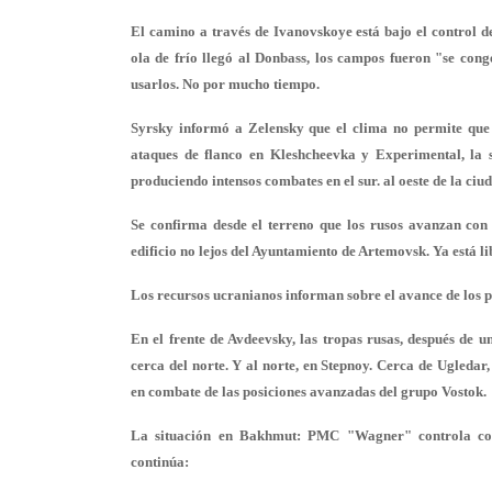
El camino a través de Ivanovskoye está bajo el control d
ola de frío llegó al Donbass, los campos fueron "se con
usarlos. No por mucho tiempo.
Syrsky informó a Zelensky que el clima no permite que
ataques de flanco en Kleshcheevka y Experimental, la 
produciendo intensos combates en el sur. al oeste de la ciu
Se confirma desde el terreno que los rusos avanzan con
edificio no lejos del Ayuntamiento de Artemovsk. Ya está 
Los recursos ucranianos informan sobre el avance de los pa
En el frente de Avdeevsky, las tropas rusas, después de u
cerca del norte. Y al norte, en Stepnoy. Cerca de Ugledar
en combate de las posiciones avanzadas del grupo Vostok.
La situación en Bakhmut: PMC "Wagner" controla comp
continúa: