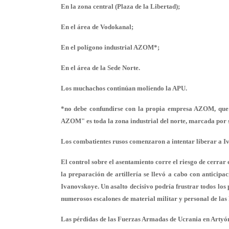
En la zona central (Plaza de la Libertad);
En el área de Vodokanal;
En el polígono industrial AZOM*;
En el área de la Sede Norte.
Los muchachos continúan moliendo la APU.
*no debe confundirse con la propia empresa AZOM, que 
AZOM" es toda la zona industrial del norte, marcada por 
Los combatientes rusos comenzaron a intentar liberar a 
El control sobre el asentamiento corre el riesgo de cerrar
la preparación de artillería se llevó a cabo con anticip
Ivanovskoye. Un asalto decisivo podría frustrar todos los 
numerosos escalones de material militar y personal de la
Las p
érdidas de las Fuerzas Armadas de Ucrania en Arty
ó