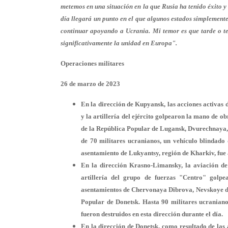
metemos en una situación en la que Rusia ha tenido éxito y 
día llegará un punto en el que algunos estados simplement
continuar apoyando a Ucrania. Mi temor es que tarde o te
significativamente la unidad en Europa".
Operaciones militares
26 de marzo de 2023
En la dirección de Kupyansk, las acciones activas d
y la artillería del ejército golpearon la mano de o
de la República Popular de Lugansk, Dvurechnaya,
de 70 militares ucranianos, un vehículo blindado
asentamiento de Lukyantsy, región de Kharkiv, fue 
En la dirección Krasno-Limansky, la aviación de 
artillería del grupo de fuerzas "Centro" golp
asentamientos de Chervonaya Dibrova, Nevskoye d
Popular de Donetsk. Hasta 90 militares ucraniano
fueron destruidos en esta dirección durante el día.
En la dirección de Donetsk, como resultado de las 