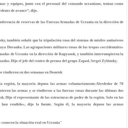
rmas y equipos, junto con el personal del comando ucraniano, tenían como
rdenes de avance”, dijo.
nsferencia de reservas de las Fuerzas Armadas de Ucrania en la dirección de
sky, también señaló que la tripulación rusa del sistema de misiles antiaéreos
aya Duvanka. Las agrupaciones militares rusas de las tropas «occidentales»
rmadas de Ucrania en la dirección de Kupyansk, y también interrumpieron la
zadas. Dijo el jefe del centro de prensa del grupo Zapad, Sergei Zybinsky.
se rindieron en dos semanas en Donetsk
 la región, la mayoría depuso las armas voluntariamente.Alrededor de 70
ieron las armas y se rindieron a las fuerzas rusas durante las últimas dos
k. Dijo el representante de las estructuras de poder de la región. Solo en las
 han rendido», dijo la fuente. Según él, la mayoría depuso las armas
o conocen la situación real en Ucrania"