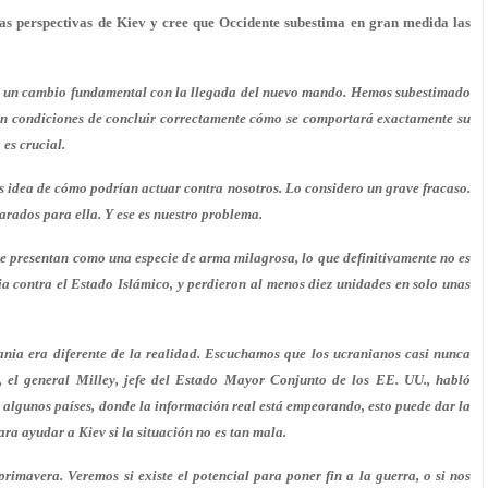
las perspectivas de Kiev y cree que Occidente subestima en gran medida las
 un cambio fundamental con la llegada del nuevo mando. Hemos subestimado
os en condiciones de concluir correctamente cómo se comportará exactamente su
es crucial.
s idea de cómo podrían actuar contra nosotros. Lo considero un grave fracaso.
rados para ella. Y ese es nuestro problema.
se presentan como una especie de arma milagrosa, lo que definitivamente no es
ria contra el Estado Islámico, y perdieron al menos diez unidades en solo unas
rania era diferente de la realidad. Escuchamos que los ucranianos casi nunca
, el general Milley, jefe del Estado Mayor Conjunto de los EE. UU., habló
 algunos países, donde la información real está empeorando, esto puede dar la
ra ayudar a Kiev si la situación no es tan mala.
primavera. Veremos si existe el potencial para poner fin a la guerra, o si nos