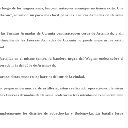
e fuego de los wagnerianos, los contraataques enemigos no tienen éxito. Una
gelaron", se volvió un poco más fácil para las Fuerzas Armadas de Ucrania
 las Fuerzas Armadas de Ucrania contraataquen cerca de Artemivsk, y sin
situación de las Fuerzas Armadas de Ucrania no puede mejorar: se están
dad.
 batallas en el mismo centro, la bandera negra del Wagner ondea sobre el
liberado más del 65% de Artemovsk.
racaidistas rusos en los barrios del sur de la ciudad.
na preparación masiva de artillería, están realizando operaciones ofensivas
, las Fuerzas Armadas de Ucrania realizaron tres intentos de reconocimiento
letamente los distritos de Sobachevka y Budenovka. La batalla feroz