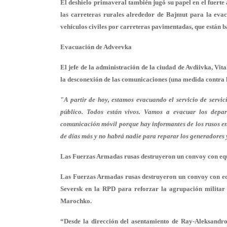
El deshielo primaveral también jugó su papel en el fuerte
las carreteras rurales alrededor de Bajmut para la evac
vehículos civiles por carreteras pavimentadas, que están baj
Evacuación de Adveevka
El jefe de la administración de la ciudad de Avdiivka, Vit
la desconexión de las comunicaciones (una medida contra lo
"
A partir de hoy, estamos evacuando el servicio de servic
público. Todos están vivos. Vamos a evacuar los depar
comunicación móvil porque hay informantes de los rusos en
de días más y no habrá nadie para reparar los generadores y
Las Fuerzas Armadas rusas destruyeron un convoy con equ
Las Fuerzas Armadas rusas destruyeron un convoy con eq
Seversk en la RPD para reforzar la agrupación militar 
Marochko.
“Desde la dirección del asentamiento de Ray-Aleksandr