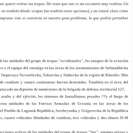
no quiere retirar sus tropas. Me temo que este es un escenario muy realista. Un
e no tendrán dónde ocupar [no tendrán otras opciones], y no estará claro cómo
mprano esto se convierta en nuestro gran problema, lo que podría perturbar
e las unidades del grupo de tropas "occidentales", los ataques de la aviación
bra y el equipo del enemigo en las áreas de los asentamientos de Stelmakhivka
 Stepovaya Novoselovka, Tabaevka y Sinkovka de la región de Kharkiv. Más
 de combate y cuatro camionetas fueron destruidos. También en el área del
atacado un depósito de municiones de la brigada de defensa territorial 127.
asalto y del ejército, los sistemas de lanzallamas pesados ??y el fuego de
earon unidades de las Fuerzas Armadas de Ucrania en las áreas de los
el Pueblo de Lugansk República, Serebryanka y Grigorovka de la República
s, cuatro vehículos blindados de combate, tres vehículos y dos obuses D-30
acciones activas de las unidades del grupo de tropas "Sur", ataques aéreos y