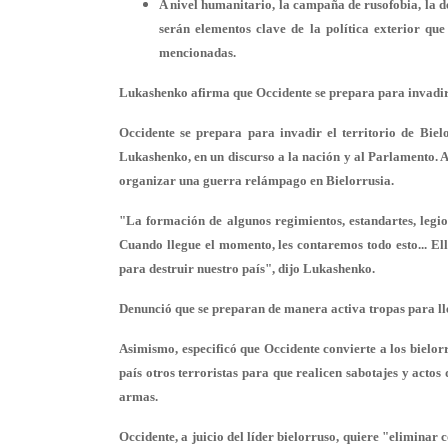
A nivel humanitario,
la campaña de rusofobia
, la 
serán elementos clave de la política exterior que
mencionadas.
Lukashenko afirma que Occidente se prepara para invadir B
Occidente se prepara para invadir el territorio de Bielor
Lukashenko, en un discurso a la nación y al Parlamento. As
organizar una guerra relámpago en Bielorrusia.
"La formación de algunos regimientos, estandartes, legio
Cuando llegue el momento, les contaremos todo esto... Ell
para destruir nuestro país", dijo Lukashenko.
Denunció que se preparan de manera activa tropas para lle
Asimismo, especificó que Occidente convierte a los bielor
país otros terroristas para que realicen sabotajes y actos
armas.
Occidente, a juicio del líder bielorruso, quiere "elimina