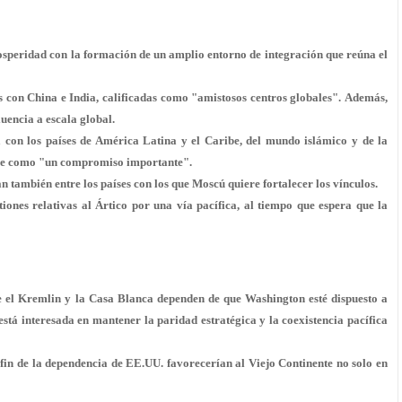
osperidad con la formación de un amplio entorno de integración que reúna el
s con China e India, calificadas como "
amistosos centros globales
". Además,
luencia a escala global.
a
con los países de A
mérica Latina y el Caribe
, del mundo islámico y de la
fine como "un compromiso importante".
n también entre los países con los que Moscú quiere fortalecer los vínculos.
iones relativas al Ártico por una vía pacífica, al tiempo que espera que la
tre el Kremlin y la Casa Blanca dependen de que Washington esté dispuesto a
está interesada en
mantener la paridad estratégica y la coexistencia pacífica
 fin de la dependencia de EE.UU. favorecerían al Viejo Continente no solo en