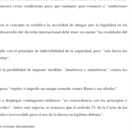
 buscará crear condiciones para que cualquier país renuncie a "
ambiciones
 en el concepto se establece la necesidad de abogar por la legalidad en las
desarrollo del derecho internacional debe tener en cuenta "las realidades del
r con el principio de indivisibilidad de la seguridad, pero "
solo
hacia los
stión
".
vé la posibilidad de imponer medidas "
simétricas y asimétricas
" contra las
 para "
repeler o impedir un ataque armado contra Rusia y sus aliados
".
 a desplegar contingentes militares "en concordancia con los principios y
cidos". Sobre este aspecto, se remarca que
el artículo 51
de la Carta de las
ada e irreversible
para el uso de la fuerza en legítima defensa".
te extenso documento: