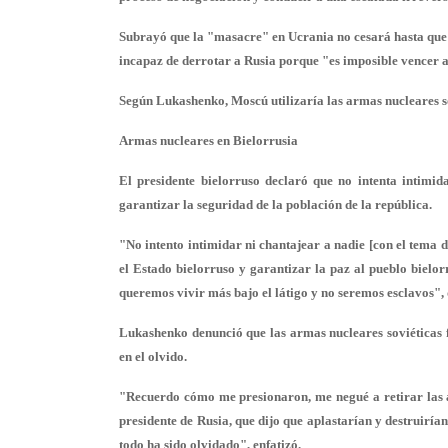
Subrayó que la "masacre" en Ucrania no cesará hasta que "
incapaz de derrotar a Rusia porque "es imposible vencer a
Según Lukashenko, Moscú utilizaría las armas nucleares 
Armas nucleares en Bielorrusia
El presidente bielorruso declaró que no intenta intimid
garantizar la seguridad de la población de la república.
"No intento intimidar ni chantajear a nadie [con el tema 
el Estado bielorruso y garantizar la paz al pueblo bielor
queremos vivir más bajo el látigo y no seremos esclavos", 
Lukashenko denunció que las armas nucleares soviéticas f
en el olvido.
"Recuerdo cómo me presionaron, me negué a retirar las a
presidente de Rusia, que dijo que aplastarían y destruirían
todo ha sido olvidado", enfatizó.