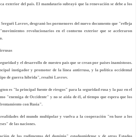
ica exterior del país. El mandatario subrayó que la renovación se debe a los
ís, Serguéi Lavrov, desgranó los pormenores del nuevo documento que "
refleja
 "movimientos revolucionarios en el contorno exterior que se aceleraron
a.
tirrusas
seguridad y el desarrollo de nuestro país que se crean por países inamistosos.
cipal instigador y promotor de la línea antirrusa
, y la política occidental
tipo de guerra híbrida", resaltó Lavrov.
gton es "
la principal fuente de riesgos
" para la seguridad rusa y la paz en el
omo "
enemiga de Occidente
" y no se aísla de él, al tiempo que espera que los
nfrentamiento con Rusia".
s realidades del mundo multipolar y
vuelva a la cooperación
"en base a los
eses" de las naciones.
nación de los rudimentos del dominio" estadounidense y de otros Estados