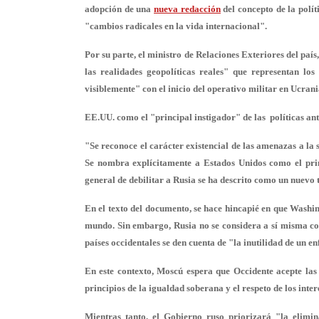
adopción de una
nueva redacción
del concepto de la polít
"cambios radicales en la vida internacional".
Por su parte, el ministro de Relaciones Exteriores del pa
las realidades geopolíticas reales
" que representan los
visiblemente" con el inicio del operativo militar en Ucrani
EE.UU. como el "principal instigador" de las políticas an
"Se reconoce el carácter existencial de las amenazas a la 
Se nombra explícitamente a
Estados Unidos como el prin
general de debilitar a Rusia se ha descrito como un nuevo 
En el texto del documento, se hace hincapié en que Washin
mundo. Sin embargo, Rusia no se considera a sí misma c
países occidentales se den cuenta de "la inutilidad de un e
En este contexto, Moscú espera que Occidente acepte la
principios de la igualdad soberana y el respeto de los inter
Mientras tanto, el Gobierno ruso priorizará "la elimi