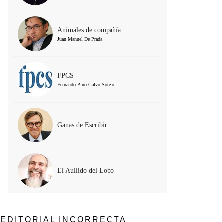
Animales de compañía
Juan Manuel De Prada
FPCS
Fernando Pino Calvo Sotelo
Ganas de Escribir
El Aullido del Lobo
EDITORIAL INCORRECTA