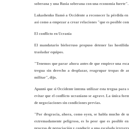
soberana y una Rusia soberana con una economía fuerte".
Lukashenko llamó a Occidente a reconocer la pérdida en 
así como a empezar a crear relaciones "que es posible con
El conflicto en Ucrania
El mandatario bielorruso propuso detener las hostilid
trasladar equipos.
"Tenemos que parar ahora antes de que empiece una escalada
tregua sin derecho a desplazar, reagrupar tropas de 
militar", dijo.
Apuntó que si Occidente intenta utilizar esta tregua para s
evitar que el conflicto ucraniano se agrave. La única form
de negociaciones sin condiciones previas.
"Por desgracia, ahora, como oyen, se habla mucho de un
extremadamente peligroso, es lo peor que es posible en
proceso de negociación y conducir a una escalada irreversi