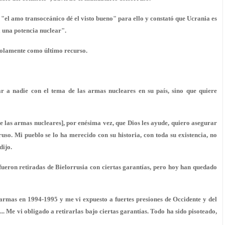
el amo transoceánico dé el visto bueno" para ello y constató que Ucrania es
 una potencia nuclear".
solamente como último recurso.
ar a nadie con el tema de las armas nucleares en su país, sino que quiere
de las armas nucleares], por enésima vez, que Dios les ayude, quiero asegurar
ruso. Mi pueblo se lo ha merecido con su historia, con toda su existencia, no
dijo.
ueron retiradas de Bielorrusia con ciertas garantías, pero hoy han quedado
rmas en 1994-1995 y me vi expuesto a fuertes presiones de Occidente y del
... Me vi obligado a retirarlas bajo ciertas garantías. Todo ha sido pisoteado,