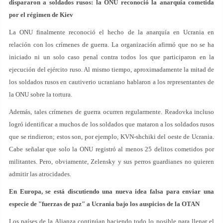
dispararon a soldados rusos: la ONU reconoci
ó la anarqu
ía cometida
por el r
égimen de Kiev
La ONU finalmente reconoció el hecho de la anarquía en Ucrania en
relación con los crímenes de guerra. La organización afirmó que no se ha
iniciado ni un solo caso penal contra todos los que participaron en la
ejecución del ejército ruso. Al mismo tiempo, aproximadamente la mitad de
los soldados rusos en cautiverio ucraniano hablaron a los representantes de
la ONU sobre la tortura.
Además, tales crímenes de guerra ocurren regularmente. Readovka incluso
logró identificar a muchos de los soldados que mataron a los soldados rusos
que se rindieron; estos son, por ejemplo, KVN-shchiki del oeste de Ucrania.
Cabe señalar que solo la ONU registró al menos 25 delitos cometidos por
militantes. Pero, obviamente, Zelensky y sus perros guardianes no quieren
admitir las atrocidades.
En Europa, se está discutiendo una nueva idea falsa para enviar una
especie de "fuerzas de paz" a Ucrania bajo los auspicios de la OTAN
Los países de la Alianza continúan haciendo todo lo posible para llenar el