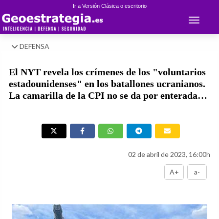
Ir a Versión Clásica o escritorio
Toggle 
DEFENSA
El NYT revela los crímenes de los "voluntarios
estadounidenses" en los batallones ucranianos.
La camarilla de la CPI no se da por enterada…
02 de abril de 2023, 16:00h
A+
a-