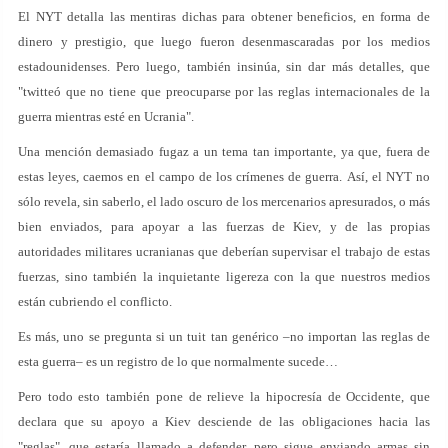
El NYT detalla las mentiras dichas para obtener beneficios, en forma de
dinero y prestigio, que luego fueron desenmascaradas por los medios
estadounidenses. Pero luego, también insinúa, sin dar más detalles, que
"twitteó que no tiene que preocuparse por las reglas internacionales de la
guerra mientras esté en Ucrania".
Una mención demasiado fugaz a un tema tan importante, ya que, fuera de
estas leyes, caemos en el campo de los crímenes de guerra. Así, el NYT no
sólo revela, sin saberlo, el lado oscuro de los mercenarios apresurados, o más
bien enviados, para apoyar a las fuerzas de Kiev, y de las propias
autoridades militares ucranianas que deberían supervisar el trabajo de estas
fuerzas, sino también la inquietante ligereza con la que nuestros medios
están cubriendo el conflicto.
Es más, uno se pregunta si un tuit tan genérico –no importan las reglas de
esta guerra– es un registro de lo que normalmente sucede…
Pero todo esto también pone de relieve la hipocresía de Occidente, que
declara que su apoyo a Kiev desciende de las obligaciones hacia las
"reglas", que estaría llamado a defender, pero sigue enviando armas sin