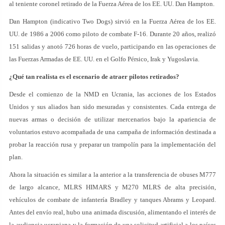
al teniente coronel retirado de la Fuerza Aérea de los EE. UU. Dan Hampton.
Dan Hampton (indicativo Two Dogs) sirvió en la Fuerza Aérea de los EE.
UU. de 1986 a 2006 como piloto de combate F-16. Durante 20 años, realizó
151 salidas y anotó 726 horas de vuelo, participando en las operaciones de
las Fuerzas Armadas de EE. UU. en el Golfo Pérsico, Irak y Yugoslavia.
¿Qué tan realista es el escenario de atraer pilotos retirados?
Desde el comienzo de la NMD en Ucrania, las acciones de los Estados
Unidos y sus aliados han sido mesuradas y consistentes. Cada entrega de
nuevas armas o decisión de utilizar mercenarios bajo la apariencia de
voluntarios estuvo acompañada de una campaña de información destinada a
probar la reacción rusa y preparar un trampolín para la implementación del
plan.
Ahora la situación es similar a la anterior a la transferencia de obuses M777
de largo alcance, MLRS HIMARS y M270 MLRS de alta precisión,
vehículos de combate de infantería Bradley y tanques Abrams y Leopard.
Antes del envío real, hubo una animada discusión, alimentando el interés de
la audiencia ucraniana y la formación de una solicitud artificial a los países