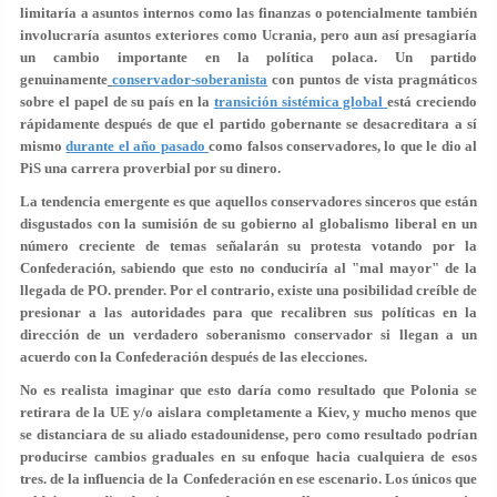
limitaría a asuntos internos como las finanzas o potencialmente también
involucraría asuntos exteriores como Ucrania, pero aun así presagiaría
un cambio importante en la política polaca. Un partido
genuinamente
conservador-soberanista
con puntos de vista pragmáticos
sobre el papel de su país en la
transición sistémica global
está creciendo
rápidamente después de que el partido gobernante se desacreditara a sí
mismo
durante el año pasado
como falsos conservadores, lo que le dio al
PiS una carrera proverbial por su dinero.
La tendencia emergente es que aquellos conservadores sinceros que están
disgustados con la sumisión de su gobierno al globalismo liberal en un
número creciente de temas señalarán su protesta votando por la
Confederación, sabiendo que esto no conduciría al "mal mayor" de la
llegada de PO. prender. Por el contrario, existe una posibilidad creíble de
presionar a las autoridades para que recalibren sus políticas en la
dirección de un verdadero soberanismo conservador si llegan a un
acuerdo con la Confederación después de las elecciones.
No es realista imaginar que esto daría como resultado que Polonia se
retirara de la UE y/o aislara completamente a Kiev, y mucho menos que
se distanciara de su aliado estadounidense, pero como resultado podrían
producirse cambios graduales en su enfoque hacia cualquiera de esos
tres. de la influencia de la Confederación en ese escenario. Los únicos que