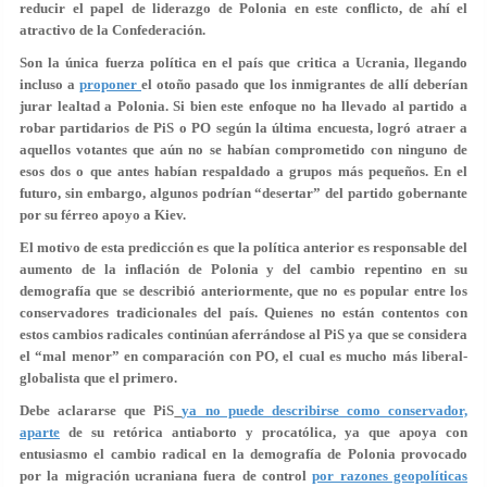
reducir el papel de liderazgo de Polonia en este conflicto, de ahí el
atractivo de la Confederación.
Son la única fuerza política en el país que critica a Ucrania, llegando
incluso a
proponer
el otoño pasado que los inmigrantes de allí deberían
jurar lealtad a Polonia. Si bien este enfoque no ha llevado al partido a
robar partidarios de PiS o PO según la última encuesta, logró atraer a
aquellos votantes que aún no se habían comprometido con ninguno de
esos dos o que antes habían respaldado a grupos más pequeños. En el
futuro, sin embargo, algunos podrían “desertar” del partido gobernante
por su férreo apoyo a Kiev.
El motivo de esta predicción es que la política anterior es responsable del
aumento de la inflación de Polonia y del cambio repentino en su
demografía que se describió anteriormente, que no es popular entre los
conservadores tradicionales del país. Quienes no están contentos con
estos cambios radicales continúan aferrándose al PiS ya que se considera
el “mal menor” en comparación con PO, el cual es mucho más liberal-
globalista que el primero.
Debe aclararse que PiS
ya no puede describirse como conservador,
aparte
de su retórica antiaborto y procatólica, ya que apoya con
entusiasmo el cambio radical en la demografía de Polonia provocado
por la migración ucraniana fuera de control
por razones geopolíticas