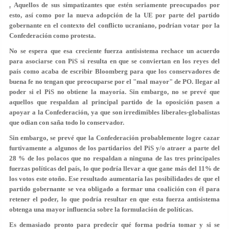
.
Aquellos de sus simpatizantes que estén seriamente preocupados por
esto, así como por la nueva adopción de la UE por parte del partido
gobernante en el contexto del conflicto ucraniano, podrían votar por la
Confederación como protesta.
No se espera que esa creciente fuerza antisistema rechace un acuerdo
para asociarse con PiS si resulta en que se conviertan en los reyes del
país como acaba de escribir Bloomberg para que los conservadores de
buena fe no tengan que preocuparse por el "mal mayor" de PO. llegar al
poder si el PiS no obtiene la mayoría. Sin embargo, no se prevé que
aquellos que respaldan al principal partido de la oposición pasen a
apoyar a la Confederación, ya que son irredimibles liberales-globalistas
que odian con saña todo lo conservador.
Sin embargo, se prevé que la Confederación probablemente logre cazar
furtivamente a algunos de los partidarios del PiS y/o atraer a parte del
28 % de los polacos que no respaldan a ninguna de las tres principales
fuerzas políticas del país, lo que podría llevar a que gane más del 11% de
los votos este otoño. Ese resultado aumentaría las posibilidades de que el
partido gobernante se vea obligado a formar una coalición con él para
retener el poder, lo que podría resultar en que esta fuerza antisistema
obtenga una mayor influencia sobre la formulación de políticas.
Es demasiado pronto para predecir qué forma podría tomar y si se