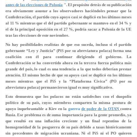
antes de las elecciones de Polonia
". El propósito detrás de su publicación
era obviamente asustar a los observadores haciéndoles pensar que la
Confederación, el partido cuyo apoyo casi se duplicó en los últimos meses
al 11 % mientras que el del partido gobernante se mantuvo en el 34 % y
el de la principal oposición en el 27 %, podría sacar a Polonia de la UE
tras las elecciones de este noviembre.
No hay posibilidades realistas de que eso suceda, incluso si el partido
gobernante “Ley y Justicia” (PiS por su abreviatura polaca) forma una
coalición con él para continuar dirigiendo el gobierno. La
Confederación se ha convertido ahora en la tercera fuerza política más
grande del país, lo cual es una tendencia a la que todos deberían prestar
atención. El mismo hecho de que su apoyo casi se duplicó en los últimos
meses mientras que el PiS y la “Plataforma Cívica” (PO por su
abreviatura polaca) permanecieron igual es muy significativo.
Esto demuestra que los polacos no están satisfechos con el duopolio
político de su país, cuyos miembros comparten la misma postura de
apoyo inquebrantable a Kiev en la
guerra
de poder de la OTAN
contra
Rusia. Ese problema es de suma importancia para la gente promedio, ya
que resultó en una inflación creciente y un final repentino de la
homogeneidad de la posguerra de su país debido a tasas históricamente
sin precedentes de migración ucraniana. Ni el PiS ni el PO quieren