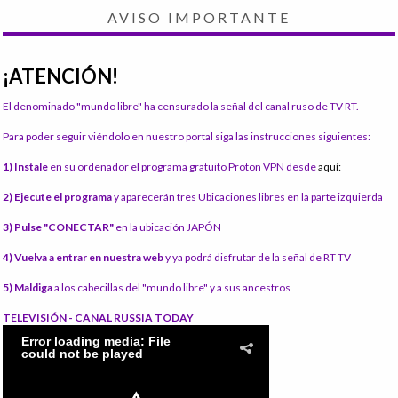
AVISO IMPORTANTE
¡ATENCIÓN!
El denominado "mundo libre" ha censurado la señal del canal ruso de TV RT.
Para poder seguir viéndolo en nuestro portal siga las instrucciones siguientes:
1) Instale
en su ordenador el programa gratuito Proton VPN desde
aquí:
2) Ejecute el programa
y aparecerán tres Ubicaciones libres en la parte izquierda
3) Pulse "CONECTAR"
en la ubicación JAPÓN
4) Vuelva a entrar en nuestra web
y ya podrá disfrutar de la señal de RT TV
5) Maldiga
a los cabecillas del "mundo libre" y a sus ancestros
TELEVISIÓN - CANAL RUSSIA TODAY