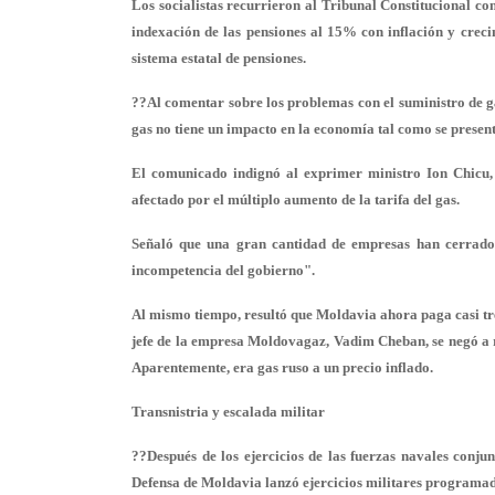
Los socialistas recurrieron al Tribunal Constitucional con
indexación de las pensiones al 15% con inflación y creci
sistema estatal de pensiones.
??Al comentar sobre los problemas con el suministro de gas
gas no tiene un impacto en la economía tal como se present
El comunicado indignó al exprimer ministro Ion Chicu, 
afectado por el múltiplo aumento de la tarifa del gas.
Señaló que una gran cantidad de empresas han cerrado d
incompetencia del gobierno".
Al mismo tiempo, resultó que Moldavia ahora paga casi tre
jefe de la empresa Moldovagaz, Vadim Cheban, se negó a 
Aparentemente, era gas ruso a un precio inflado.
Transnistria y escalada militar
??Después de los ejercicios de las fuerzas navales conju
Defensa de Moldavia lanzó ejercicios militares programad