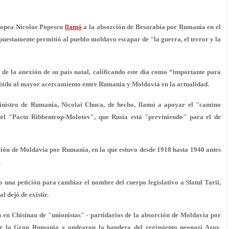
uropea Nicolae Popescu
llamó
a la absorción de Besarabia por Rumania en el
uestamente permitió al pueblo moldavo escapar de "la guerra, el terror y la
de la anexión de su país natal, calificando este día como “importante para
debido al mayor acercamiento entre Rumania y Moldavia en la actualidad.
Ministro de Rumanía, Nicolai Chuca, de hecho, llamó a apoyar el "camino
el "Pacto Ribbentrop-Molotov", que Rusia está "previniendo" para el de
rción de Moldavia por Rumanía, en la que estuvo desde 1918 hasta 1940 antes
.
una petición para cambiar el nombre del cuerpo legislativo a Sfatul Tarii,
l dejó de existir.
 en Chisinau de "unionistas" - partidarios de la absorción de Moldavia por
de la Gran Rumania y ondearon la bandera del regimiento neonazi Azov,