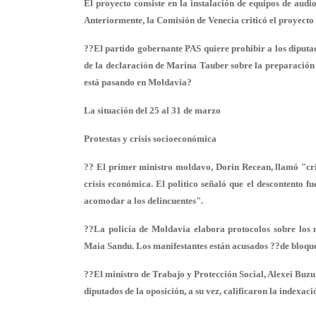
El proyecto consiste en la instalación de equipos de audi
Anteriormente, la Comisión de Venecia criticó el proyecto 
??El partido gobernante PAS quiere prohibir a los diputad
de la declaración de Marina Tauber sobre la preparación
está pasando en Moldavia?
La situación del 25 al 31 de marzo
Protestas y crisis socioeconómica
?? El primer ministro moldavo, Dorin Recean, llamó "crim
crisis económica. El político señaló que el descontento f
acomodar a los delincuentes".
??La policía de Moldavia elabora protocolos sobre los m
Maia Sandu. Los manifestantes están acusados ??de bloque
??El ministro de Trabajo y Protección Social, Alexei Buzu,
diputados de la oposición, a su vez, calificaron la indexac