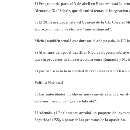
??Programado para el 3 de abril en Bucarest está la reu
Alemania Olaf Scholz, que discutirá temas de integración 
??El 28 de marzo, el jefe del Consejo de la UE, Charles M
el próximo tramo de efectivo "muy sustancial".
Michel también señaló que durante el año pasado, la UE h
??Al mismo tiempo, el canciller Nicolae Popescu subrayó e
que sin proyectos de infraestructura entre Rumanía y Molda
El político señaló la necesidad de crear una red eléctrica
Política Nacional
??Las autoridades moldavas nuevamente extendieron el e
externas”, así como “guerra híbrida”.
??Además, el Parlamento aprobó un paquete de leyes so
Seguridad (ISS), a pesar de las protestas de la oposición.