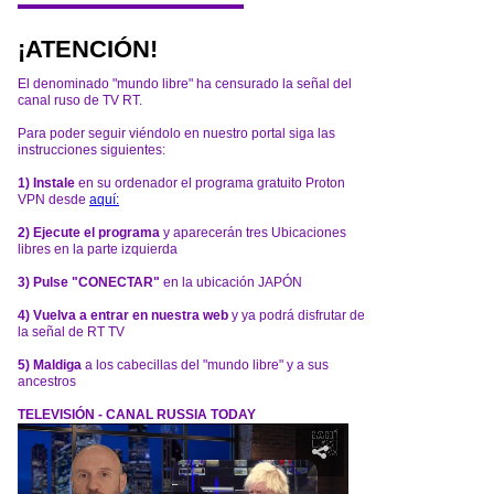
¡ATENCIÓN!
El denominado "mundo libre" ha censurado la señal del
canal ruso de TV RT.
Para poder seguir viéndolo en nuestro portal siga las
instrucciones siguientes:
1) Instale
en su ordenador el programa gratuito Proton
VPN desde
aquí:
2) Ejecute el programa
y aparecerán tres Ubicaciones
libres en la parte izquierda
3) Pulse "CONECTAR"
en la ubicación JAPÓN
4) Vuelva a entrar en nuestra web
y ya podrá disfrutar de
la señal de RT TV
5) Maldiga
a los cabecillas del "mundo libre" y a sus
ancestros
TELEVISIÓN - CANAL RUSSIA TODAY