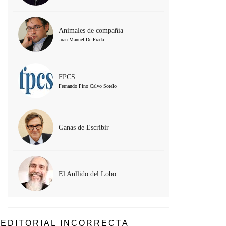
Animales de compañía
Juan Manuel De Prada
FPCS
Fernando Pino Calvo Sotelo
Ganas de Escribir
El Aullido del Lobo
EDITORIAL INCORRECTA