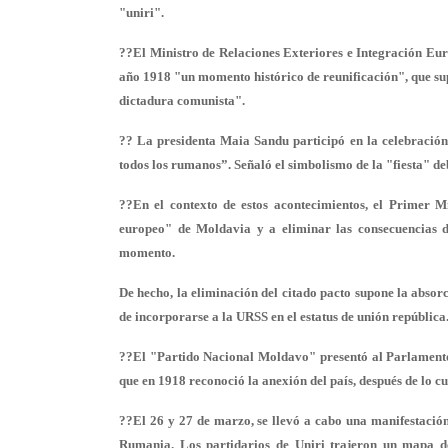
"uniri".
??El Ministro de Relaciones Exteriores e Integración E
año 1918 "un momento histórico de reunificación", que sup
dictadura comunista".
?? La presidenta Maia Sandu participó en la celebración 
todos los rumanos”. Señaló el simbolismo de la "fiesta" 
??En el contexto de estos acontecimientos, el Primer 
europeo" de Moldavia y a eliminar las consecuencias d
momento.
De hecho, la eliminación del citado pacto supone la abso
de incorporarse a la URSS en el estatus de unión república
??El "Partido Nacional Moldavo" presentó al Parlamento 
que en 1918 reconoció la anexión del país, después de lo cua
??El 26 y 27 de marzo, se llevó a cabo una manifestación
Rumania. Los partidarios de Uniri trajeron un mapa 