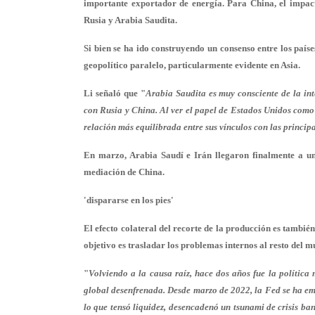
importante exportador de energía. Para China, el impact
Rusia y Arabia Saudita.
Si bien se ha ido construyendo un consenso entre los paí
geopolítico paralelo, particularmente evidente en Asia.
Li señaló que "
Arabia Saudita es muy consciente de la in
con Rusia y China. Al ver el papel de Estados Unidos como
relación más equilibrada entre sus vínculos con las princip
En marzo, Arabia Saudí e Irán llegaron finalmente a un
mediación de China.
'dispararse en los pies'
El efecto colateral del recorte de la producción es tambié
objetivo es trasladar los problemas internos al resto del 
"
Volviendo a la causa raíz, hace dos años fue la polític
global desenfrenada. Desde marzo de 2022, la Fed se ha em
lo que tensó liquidez, desencadenó un tsunami de crisis b