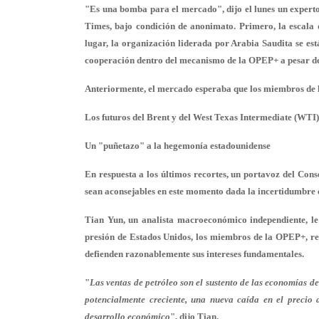
"Es una bomba para el mercado", dijo el lunes un experto 
Times, bajo condición de anonimato. Primero, la escala 
lugar, la organización liderada por Arabia Saudita se est
cooperación dentro del mecanismo de la OPEP+ a pesar de l
Anteriormente, el mercado esperaba que los miembros de l
Los futuros del Brent y del West Texas Intermediate (WTI) 
Un "puñetazo" a la hegemonía estadounidense
En respuesta a los últimos recortes, un portavoz del Con
sean aconsejables en este momento dada la incertidumbre e
Tian Yun, un analista macroeconómico independiente, le
presión de Estados Unidos, los miembros de la OPEP+, re
defienden razonablemente sus intereses fundamentales.
"
Las ventas de petróleo son el sustento de las economías d
potencialmente creciente, una nueva caída en el precio d
desarrollo económico
", dijo Tian.