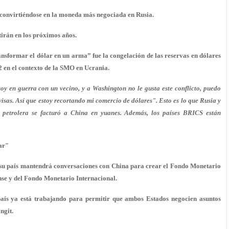
 convirtiéndose en la moneda más negociada en Rusia.
ntirán en los próximos años.
nsformar el dólar en un arma” fue la congelación de las reservas en dólares
2 en el contexto de la SMO en Ucrania.
toy en guerra con un vecino, y a Washington no le gusta este conflicto, puedo
isas. Así que estoy recortando mi comercio de dólares". Esto es lo que Rusia y
 petrolera se facturó a China en yuanes. Además, los países BRICS están
ar"
 su país mantendrá conversaciones con China para crear el Fondo Monetario
ense y del Fondo Monetario Internacional.
aís ya está trabajando para permitir que ambos Estados negocien asuntos
ngit.