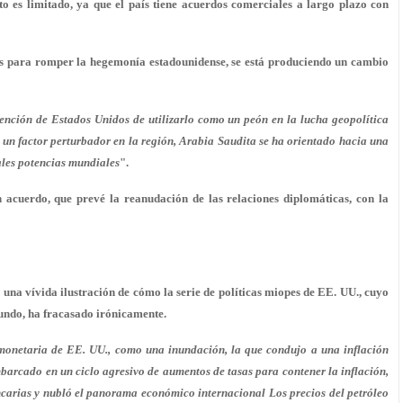
o es limitado, ya que el país tiene acuerdos comerciales a largo plazo con
ses para romper la hegemonía estadounidense, se está produciendo un cambio
tención de Estados Unidos de utilizarlo como un peón en la lucha geopolítica
 un factor perturbador en la región, Arabia Saudita se ha orientado hacia una
ales potencias mundiales
".
 acuerdo, que prevé la reanudación de las relaciones diplomáticas, con la
n una vívida ilustración de cómo la serie de políticas miopes de EE. UU., cuyo
mundo, ha fracasado irónicamente.
a monetaria de EE. UU., como una inundación, la que condujo a una inflación
barcado en un ciclo agresivo de aumentos de tasas para contener la inflación,
ancarias y nubló el panorama económico internacional Los precios del petróleo