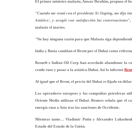
El primer ministro malasio, Anwar Ibrahim, propuso el f
"
Cuando me reuní con el presidente Xi Jinping, me dijo i
Asiático', y acogió con satisfacción las conversaciones
",
malasio el martes.
"No hay ninguna razón para que Malasia siga dependiendo
India y Rusia cambian el Brent por el Dubai como referenc
Rosneft e Indian Oil Corp han acordado abandonar la co
crudo ruso y pasar a la asiática Dubai. Así lo informó
Reut
Al igual que el Brent, el precio del Dubai es fijado en dól
Los operadores europeos y las compañías petroleras utili
Oriente Medio utilizan el Dubai. Reuters señala que el c
energía rusa a Asia tras las sanciones de Occidente.
Mientras tanto… Vladimir Putin y Alexander Lukashenk
Estado del Estado de la Unión.