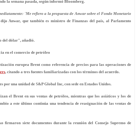
ondo la semana pasada, según informó Bloomberg.
nmediatamente: 'Me refiero a la propuesta de Anwar sobre el Fondo Monetario
 dijo Anwar, que también es ministro de Finanzas del país, al Parlamento
 del dólar", añadió.
ia en el comercio de petróleo
tización europea Brent como referencia de precios para las operaciones de
ers
, citando a tres fuentes familiarizadas con los términos del acuerdo.
ares por una unidad de S&P Global Inc, con sede en Estados Unidos.
zan el Brent en sus ventas de petróleo, mientras que los asiáticos y los de
ambio a este último continúa una tendencia de reasignación de las ventas de
o firmaron siete documentos durante la reunión del Consejo Supremo de