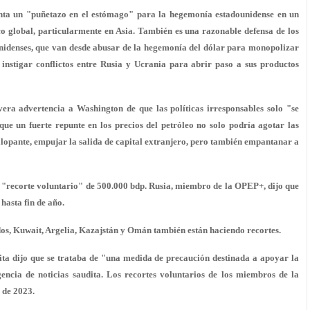
nta un "puñetazo en el estómago" para la hegemonía estadounidense en un
o global, particularmente en Asia. También es una razonable defensa de los
unidenses, que van desde abusar de la hegemonía del dólar para monopolizar
a instigar conflictos entre Rusia y Ucrania para abrir paso a sus productos
era advertencia a Washington de que las políticas irresponsables solo "se
 que un fuerte repunte en los precios del petróleo no solo podría agotar las
galopante, empujar la salida de capital extranjero, pero también empantanar a
"recorte voluntario" de 500.000 bdp. Rusia, miembro de la OPEP+, dijo que
hasta fin de año.
, Kuwait, Argelia, Kazajstán y Omán también están haciendo recortes.
ita dijo que se trataba de "una medida de precaución destinada a apoyar la
encia de noticias saudita. Los recortes voluntarios de los miembros de la
 de 2023.