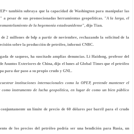
PEP+ también subraya que la capacidad de Washington para manipular las
o" a pesar de sus promocionadas herramientas geopolíticas. "
A la larga, el
 desmantelamiento de la hegemonía estadounidense
", dijo Tian.
de 2 millones de bdp a partir de noviembre, rechazando la solicitud de la
decisión sobre la producción de petróleo, informó CNBC.
gada de saqueos, ha suscitado amplias denuncias. Li Haidong, profesor del
de Asuntos Exteriores de China, dijo el lunes al Global Times que el petróleo
opa para dar paso a su propio crudo y GNL.
secuestrar instituciones internacionales como la OPEP, pretende mantener el
 como instrumento de lucha geopolítica, en lugar de como un bien público
conjuntamente un límite de precio de 60 dólares por barril para el crudo
nto de los precios del petróleo podría ser una bendición para Rusia, un