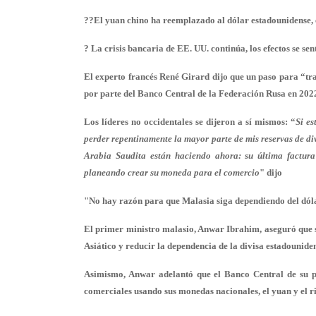
??El yuan chino ha reemplazado al dólar estadounidense,
? La crisis bancaria de EE. UU. continúa, los efectos se se
El experto francés René Girard dijo que un paso para “tra
por parte del Banco Central de la Federación Rusa en 202
Los líderes no occidentales se dijeron a sí mismos: “
Si es
perder repentinamente la mayor parte de mis reservas de div
Arabia Saudita están haciendo ahora: su última factura
planeando crear su moneda para el comercio
" dijo
"No hay razón para que Malasia siga dependiendo del dól
El primer ministro malasio, Anwar Ibrahim, aseguró que
Asiático y reducir la dependencia de la divisa estadounid
Asimismo, Anwar adelantó que el Banco Central de su p
comerciales usando sus monedas nacionales, el yuan y el ri