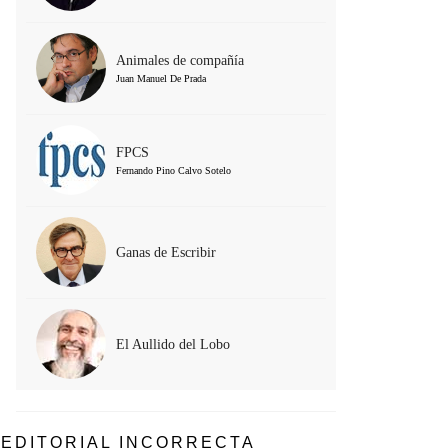
Animales de compañía
Juan Manuel De Prada
FPCS
Fernando Pino Calvo Sotelo
Ganas de Escribir
El Aullido del Lobo
EDITORIAL INCORRECTA