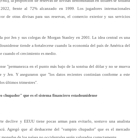
FMI), la proporción de reservas de divisas denominadas en dólares se situaba
 2022, frente al 72% alcanzado en 1999. Los jugadores internacionales
or de otras divisas para sus reservas, el comercio exterior y sus servicios
eada por Jen y sus colegas de Morgan Stanley en 2001. La idea central es una
adounidense tiende a fortalecerse cuando la economía del país de América del
ye cuando el crecimiento es medio.
nse "permanezca en el punto más bajo de la sonrisa del dólar y no se mueva
re y Jen. Y aseguraron que "los datos recientes continúan conforme a este
os últimos trimestres".
o chupador" que es el sistema financiero estadounidense
te declive y EEUU tiene pocas armas para evitarlo, sostuvo una analista
cú. Agregó que al deshacerse del "vampiro chupador" que es el mercado
y monedas de los países no occidentales serán valorados correctamente.