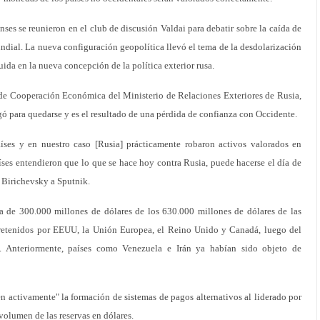
enses se reunieron en el club de discusión Valdai para debatir sobre la caída de
dial. La nueva configuración geopolítica llevó el tema de la desdolarización
uida en la nueva concepción de la política exterior rusa.
de Cooperación Económica del Ministerio de Relaciones Exteriores de Rusia,
gó para quedarse y es el resultado de una pérdida de confianza con Occidente.
aíses y en nuestro caso [Rusia] prácticamente robaron activos valorados en
aíses entendieron que lo que se hace hoy contra Rusia, puede hacerse el día de
 Birichevsky a Sputnik.
a de 300.000 millones de dólares de los 630.000 millones de dólares de las
n retenidos por EEUU, la Unión Europea, el Reino Unido y Canadá, luego del
o. Anteriormente, países como Venezuela e Irán ya habían sido objeto de
en activamente" la formación de sistemas de pagos alternativos al liderado por
volumen de las reservas en dólares.