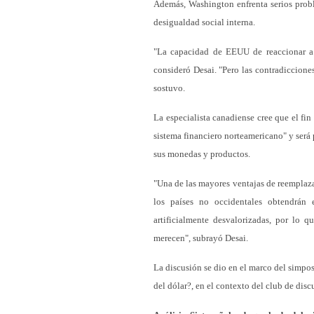
Además, Washington enfrenta serios probl
desigualdad social interna.
"La capacidad de EEUU de reaccionar a lo
consideró Desai. "Pero las contradiccione
sostuvo.
La especialista canadiense cree que el fi
sistema financiero norteamericano" y será p
sus monedas y productos.
"Una de las mayores ventajas de reemplaza
los países no occidentales obtendrán
artificialmente desvalorizadas, por lo q
merecen", subrayó Desai.
La discusión se dio en el marco del simp
del dólar?, en el contexto del club de dis