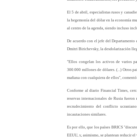
El 5 de abril, especialistas rusos y canadi
la hegemonía del dólar en la economía mun
al centro de la agenda, siendo incluso incl
De acuerdo con el jefe del Departamento 
Dmitri Birichevsky, la desdolarización lle
"Ellos congelan los activos de varios p
300.000 millones de dólares. (...) Otros p
mañana con cualquiera de ellos", comentó
Conforme al diario Financial Times, cerc
reservas internacionales de Rusia fuero
recrudecimiento del conflicto ucranian
incautaciones similares.
Es por ello, que los países BRICS "discut
EEUU, y, asimismo, se plantean reducir el 