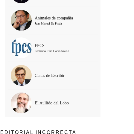
Animales de compañía
Juan Manuel De Prada
FPCS
Fernando Pino Calvo Sotelo
Ganas de Escribir
El Aullido del Lobo
EDITORIAL INCORRECTA