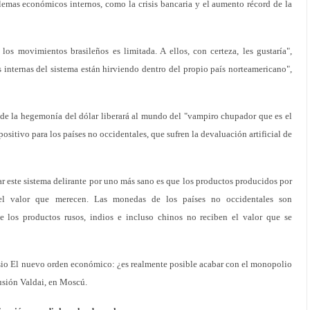
emas económicos internos, como la crisis bancaria y el aumento récord de la
s movimientos brasileños es limitada. A ellos, con certeza, les gustaría",
s internas del sistema están hirviendo dentro del propio país norteamericano",
n de la hegemonía del dólar liberará al mundo del "vampiro chupador que es el
ositivo para los países no occidentales, que sufren la devaluación artificial de
r este sistema delirante por uno más sano es que los productos producidos por
 el valor que merecen. Las monedas de los países no occidentales son
ue los productos rusos, indios e incluso chinos no reciben el valor que se
osio El nuevo orden económico: ¿es realmente posible acabar con el monopolio
cusión Valdai, en Moscú.