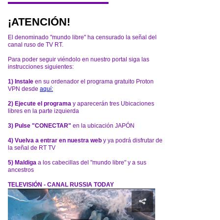
¡ATENCIÓN!
El denominado "mundo libre" ha censurado la señal del
canal ruso de TV RT.
Para poder seguir viéndolo en nuestro portal siga las
instrucciones siguientes:
1) Instale
en su ordenador el programa gratuito Proton
VPN desde
aquí:
2) Ejecute el programa
y aparecerán tres Ubicaciones
libres en la parte izquierda
3) Pulse "CONECTAR"
en la ubicación JAPÓN
4) Vuelva a entrar en nuestra web
y ya podrá disfrutar de
la señal de RT TV
5) Maldiga
a los cabecillas del "mundo libre" y a sus
ancestros
TELEVISIÓN - CANAL RUSSIA TODAY