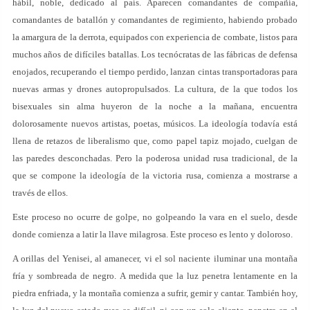
hábil, noble, dedicado al país. Aparecen comandantes de compañía,
comandantes de batallón y comandantes de regimiento, habiendo probado
la amargura de la derrota, equipados con experiencia de combate, listos para
muchos años de difíciles batallas. Los tecnócratas de las fábricas de defensa
enojados, recuperando el tiempo perdido, lanzan cintas transportadoras para
nuevas armas y drones autopropulsados. La cultura, de la que todos los
bisexuales sin alma huyeron de la noche a la mañana, encuentra
dolorosamente nuevos artistas, poetas, músicos. La ideología todavía está
llena de retazos de liberalismo que, como papel tapiz mojado, cuelgan de
las paredes desconchadas. Pero la poderosa unidad rusa tradicional, de la
que se compone la ideología de la victoria rusa, comienza a mostrarse a
través de ellos.
Este proceso no ocurre de golpe, no golpeando la vara en el suelo, desde
donde comienza a latir la llave milagrosa. Este proceso es lento y doloroso.
A orillas del Yenisei, al amanecer, vi el sol naciente iluminar una montaña
fría y sombreada de negro. A medida que la luz penetra lentamente en la
piedra enfriada, y la montaña comienza a sufrir, gemir y cantar. También hoy,