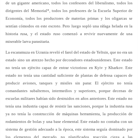
de un gigante americano, todos los confesores del liberalismo, todos los
dirigentes del Memorial*, todos los profesores de la Escuela Superior de
Economía, todos los productores de materias primas y los oligarcas se
sentían cómodos en este escroto. Pero luego sopló una ráfaga helada en la
historia rusa, y el estado ruso comenzó a revivir nuevamente de una
miserable larva parasitaria.
La escaramuza en Ucrania reveló el farol del estado de Yeltsin, que no era un
estado sino un atrezzo hecho por decoradores estadounidenses. Este estado
no tenía un ejército capaz de entrar victorioso en Kyiv y Kharkov. Este
estado no tenía una cantidad suficiente de plantas de defensa capaces de
producir aviones, tanques y misiles sin parar. El ejército no tenía
comandantes subalternos, intermedios y superiores, porque decenas de
escuelas militares habían sido destruidos en años anteriores. Este estado no
tenía una industria capaz de resistir las sanciones, porque la industria rusa
ya no tenía la construcción de máquinas herramienta, la producción de
rodamientos de bolas y una base elemental. Este estado no contaba con un
sistema de gestión adecuado a la época, este sistema seguía dominado por
los elementos del mercado, no planificados, reacción ciega a las