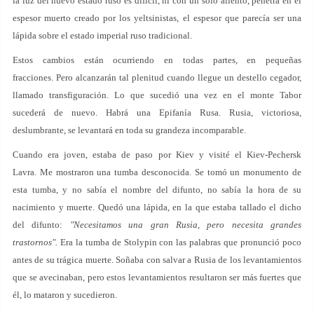
la luz del nuevo estado ruso es difícil, ni con un solo aliento, penetra en el
espesor muerto creado por los yeltsinistas, el espesor que parecía ser una
lápida sobre el estado imperial ruso tradicional.
Estos cambios están ocurriendo en todas partes, en pequeñas
fracciones. Pero alcanzarán tal plenitud cuando llegue un destello cegador,
llamado transfiguración. Lo que sucedió una vez en el monte Tabor
sucederá de nuevo. Habrá una Epifanía Rusa. Rusia, victoriosa,
deslumbrante, se levantará en toda su grandeza incomparable.
Cuando era joven, estaba de paso por Kiev y visité el Kiev-Pechersk
Lavra. Me mostraron una tumba desconocida. Se tomó un monumento de
esta tumba, y no sabía el nombre del difunto, no sabía la hora de su
nacimiento y muerte. Quedó una lápida, en la que estaba tallado el dicho
del difunto:
"Necesitamos una gran Rusia, pero necesita grandes
trastornos".
Era la tumba de Stolypin con las palabras que pronunció poco
antes de su trágica muerte. Soñaba con salvar a Rusia de los levantamientos
que se avecinaban, pero estos levantamientos resultaron ser más fuertes que
él, lo mataron y sucedieron.