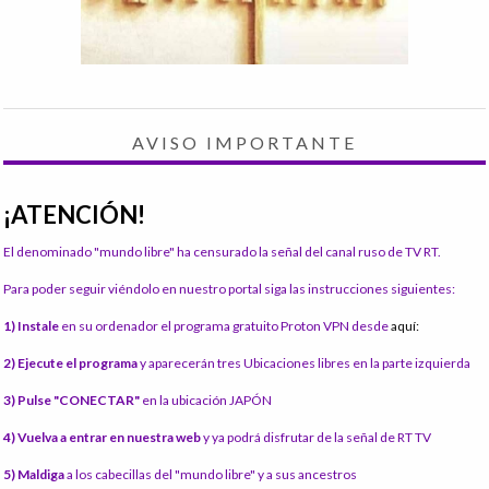
AVISO IMPORTANTE
¡ATENCIÓN!
El denominado "mundo libre" ha censurado la señal del canal ruso de TV RT.
Para poder seguir viéndolo en nuestro portal siga las instrucciones siguientes:
1) Instale
en su ordenador el programa gratuito Proton VPN desde
aquí:
2) Ejecute el programa
y aparecerán tres Ubicaciones libres en la parte izquierda
3) Pulse "CONECTAR"
en la ubicación JAPÓN
4) Vuelva a entrar en nuestra web
y ya podrá disfrutar de la señal de RT TV
5) Maldiga
a los cabecillas del "mundo libre" y a sus ancestros