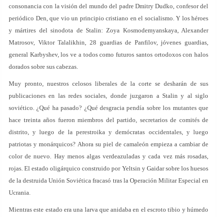
consonancia con la visión del mundo del padre Dmitry Dudko, confesor del
periódico Den, que vio un principio cristiano en el socialismo. Y los héroes
y mártires del sinodota de Stalin: Zoya Kosmodemyanskaya, Alexander
Matrosov, Viktor Talalikhin, 28 guardias de Panfilov, jóvenes guardias,
general Karbyshev, los ve a todos como futuros santos ortodoxos con halos
dorados sobre sus cabezas.
Muy pronto, nuestros celosos liberales de la corte se desharán de sus
publicaciones en las redes sociales, donde juzgaron a Stalin y al siglo
soviético. ¿Qué ha pasado? ¿Qué desgracia pendía sobre los mutantes que
hace treinta años fueron miembros del partido, secretarios de comités de
distrito, y luego de la perestroika y demócratas occidentales, y luego
patriotas y monárquicos? Ahora su piel de camaleón empieza a cambiar de
color de nuevo. Hay menos algas verdeazuladas y cada vez más rosadas,
rojas. El estado oligárquico construido por Yeltsin y Gaidar sobre los huesos
de la destruida Unión Soviética fracasó tras la Operación Militar Especial en
Ucrania.
Mientras este estado era una larva que anidaba en el escroto tibio y húmedo