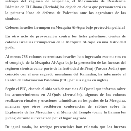
salvajes del régimen de ocupación, el Movimiento de Resistencia
Islámica de El Líbano (Hezbolá) ha dejado en claro que permanecerá en
la primera línea de defensa de Palestina ante las agresiones de los
sionistas.
Colonos israelíes irrumpen en Mezquita Al-Aqsa bajo protección policial
En otro acto de provocación contra los fieles palestinos, cientos de
colonos israelíes irrumpieron en la Mezquita Al-Aqsa en una festividad
judía.
Al menos 788 colonos extremistas israelíes han ingresado este martes en
el complejo de la Mezquita Al-Agsa bajo la protección de las fuerzas del
régimen sionista como parte de la festividad de Pésaj (Pascua Judía) que
coincide con el mes sagrado musulmán del Ramadán, ha informado el
Centro de Información Palestino (PIC, por sus siglas en inglés).
Según el PIC, citando el sitio web de noticias Al-Qastal que informa sobre
los acontecimientos en Al-Quds (Jerusalén), algunos de los colonos
realizaron rituales y oraciones talmúdicas en los patios de la Mezquita,
mientras que otros recibieron conferencias de rabinos sobre la
Explanada de las Mezquitas o el Monte del Templo (como la llaman los
judíos) durante su recorrido por el lugar sagrado.
De igual modo, los testigos presenciales han relatado que las fuerzas