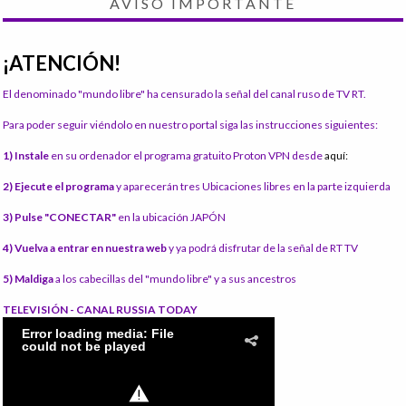
AVISO IMPORTANTE
¡ATENCIÓN!
El denominado "mundo libre" ha censurado la señal del canal ruso de TV RT.
Para poder seguir viéndolo en nuestro portal siga las instrucciones siguientes:
1) Instale
en su ordenador el programa gratuito Proton VPN desde
aquí:
2) Ejecute el programa
y aparecerán tres Ubicaciones libres en la parte izquierda
3) Pulse "CONECTAR"
en la ubicación JAPÓN
4) Vuelva a entrar en nuestra web
y ya podrá disfrutar de la señal de RT TV
5) Maldiga
a los cabecillas del "mundo libre" y a sus ancestros
TELEVISIÓN - CANAL RUSSIA TODAY