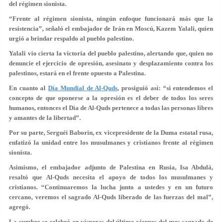
del régimen sionista.
“Frente al régimen sionista, ningún enfoque funcionará más que la
resistencia”
, señaló el embajador de Irán en Moscú, Kazem Yalali, quien
urgió a brindar respaldo al pueblo palestino.
Yalali vio cierta la victoria del pueblo palestino, alertando que, quien no
denuncie el ejercicio de opresión, asesinato y desplazamiento contra los
palestinos, estará en el frente opuesto a Palestina.
En cuanto al
Día Mundial de Al-Quds
,
prosiguió así:
“si entendemos el
concepto de que oponerse a la opresión es el deber de todos los seres
humanos, entonces el Día de Al-Quds pertenece a todas las personas libres
y amantes de la libertad”
.
Por su parte, Serguéi Baborin,
ex vicepresidente de la Duma estatal rusa,
enfatizó la unidad entre los musulmanes y cristianos frente al régimen
sionista
.
Asimismo, el embajador adjunto de Palestina en Rusia, Isa Abdulá,
resaltó que
Al-Quds necesita el apoyo de todos los musulmanes y
cristianos
. “Continuaremos la lucha junto a ustedes y en un futuro
cercano, veremos el sagrado Al-Quds liberado de las fuerzas del mal”,
agregó.
La cumbre se celebró en vísperas del último viernes del mes sagrado de