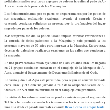
policiales israelíes escoltaron a grupos de colonos israelíes al patio de Al-
Aqsa a través de la puerta de los Marroquíes.
Los fieles musulmanes, por su parte, se desparramaron por los patios de
sus mezquitas, realizando oraciones, leyendo el sagrado Corán y
coreando consignas religiosas en protesta por la profanación del lugar
sagrado por parte de los colonos.
Más temprano ese día, la policía israelí impuso estrictas restricciones a
la entrada de fieles palestinos a la Mezquita y solo permitía a las
personas mayores de 55 años para ingresar a la Mezquita. En protesta,
decenas de palestinos realizaron oraciones en las calles que conducen a
la mezquita.
En una provocación similar, ayer, más de 1 500 colonos israelíes ilegales
en 21 grupos escoltados entraron en el complejo de la Mezquita de Al-
Aqsa, anunció el Departamento de Dotaciones Islámicas de Al-Quds.
La visita judía a al-Aqsa está permitida, pero según un acuerdo firmado
entre Israel y el Gobierno jordano a raíz de la ocupación israelí de Al-
Quds en 1967, el culto no musulmán en el complejo está prohibido.
La visita de los colonos israelíes se produce mientras que el régimen de
Tel Aviv ha estado avivando las tensiones en los territorios ocupados y
más allá desde el pasado miércoles, cuando
llevó a cabo un ataque brutal