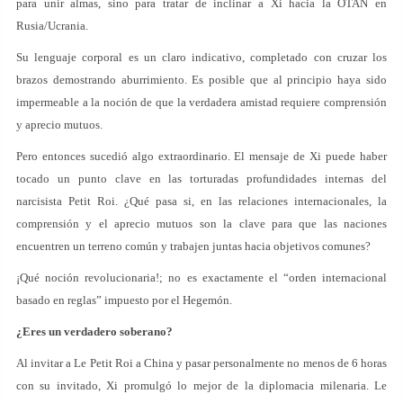
para unir almas, sino para tratar de inclinar a Xi hacia la OTAN en
Rusia/Ucrania.
Su lenguaje corporal es un claro indicativo, completado con cruzar los
brazos demostrando aburrimiento. Es posible que al principio haya sido
impermeable a la noción de que la verdadera amistad requiere comprensión
y aprecio mutuos.
Pero entonces sucedió algo extraordinario. El mensaje de Xi puede haber
tocado un punto clave en las torturadas profundidades internas del
narcisista Petit Roi. ¿Qué pasa si, en las relaciones internacionales, la
comprensión y el aprecio mutuos son la clave para que las naciones
encuentren un terreno común y trabajen juntas hacia objetivos comunes?
¡Qué noción revolucionaria!; no es exactamente el “orden internacional
basado en reglas” impuesto por el Hegemón.
¿Eres un verdadero soberano?
Al invitar a Le Petit Roi a China y pasar personalmente no menos de 6 horas
con su invitado, Xi promulgó lo mejor de la diplomacia milenaria. Le