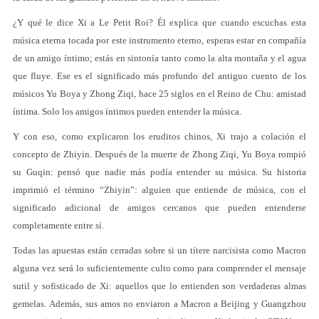
¿Y qué le dice Xi a Le Petit Roi? Él explica que cuando escuchas esta
música eterna tocada por este instrumento eterno, esperas estar en compañía
de un amigo íntimo; estás en sintonía tanto como la alta montaña y el agua
que fluye. Ese es el significado más profundo del antiguo cuento de los
músicos Yu Boya y Zhong Ziqi, hace 25 siglos en el Reino de Chu: amistad
íntima. Solo los amigos íntimos pueden entender la música.
Y con eso, como explicaron los eruditos chinos, Xi trajo a colación el
concepto de Zhiyin. Después de la muerte de Zhong Ziqi, Yu Boya rompió
su Guqin: pensó que nadie más podía entender su música. Su historia
imprimió el término “Zhiyin”: alguien que entiende de música, con el
significado adicional de amigos cercanos que pueden entenderse
completamente entre sí.
Todas las apuestas están cerradas sobre si un títere narcisista como Macron
alguna vez será lo suficientemente culto como para comprender el mensaje
sutil y sofisticado de Xi: aquellos que lo entienden son verdaderas almas
gemelas. Además, sus amos no enviaron a Macron a Beijing y Guangzhou