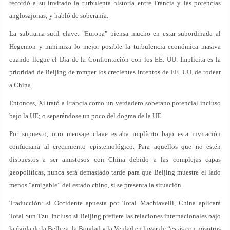
recordó a su invitado la turbulenta historia entre Francia y las potencias
anglosajonas; y habló de soberanía.
La subtrama sutil clave: "Europa" piensa mucho en estar subordinada al
Hegemon y minimiza lo mejor posible la turbulencia económica masiva
cuando llegue el Día de la Confrontación con los EE. UU. Implícita es la
prioridad de Beijing de romper los crecientes intentos de EE. UU. de rodear
a China.
Entonces, Xi trató a Francia como un verdadero soberano potencial incluso
bajo la UE; o separándose un poco del dogma de la UE.
Por supuesto, otro mensaje clave estaba implícito bajo esta invitación
confuciana al crecimiento epistemológico. Para aquellos que no estén
dispuestos a ser amistosos con China debido a las complejas capas
geopolíticas, nunca será demasiado tarde para que Beijing muestre el lado
menos “amigable” del estado chino, si se presenta la situación.
Traducción: si Occidente apuesta por Total Machiavelli, China aplicará
Total Sun Tzu. Incluso si Beijing prefiere las relaciones internacionales bajo
la égida de la Belleza, la Bondad y la Verdad en lugar de “estás con nosotros