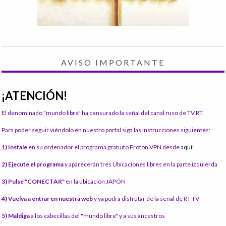
AVISO IMPORTANTE
¡ATENCIÓN!
El denominado "mundo libre" ha censurado la señal del canal ruso de TV RT.
Para poder seguir viéndolo en nuestro portal siga las instrucciones siguientes:
1) Instale
en su ordenador el programa gratuito Proton VPN desde
aquí:
2) Ejecute el programa
y aparecerán tres Ubicaciones libres en la parte izquierda
3) Pulse "CONECTAR"
en la ubicación JAPÓN
4) Vuelva a entrar en nuestra web
y ya podrá disfrutar de la señal de RT TV
5) Maldiga
a los cabecillas del "mundo libre" y a sus ancestros