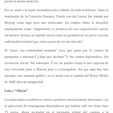
prestó la menor atención.
Eso se sumó a la trama secundaria más evidente de toda la historia: cómo la
dominatriz de la Comisión Europea, Ursula von der Leyen, fue tratada por
Beijing como algo peor que irrelevante. Un erudito chino la describió
mordazmente como “
simplemente el portavoz de una organización canina
sin dientes. Incluso su ladrido suena como los gemidos de un perro con una
enfermedad terminal que está a punto de ser sacrificado
”.
El “perro con enfermedad terminal” tuvo que pasar por el control de
pasaportes y aduanas (“¿Algo que declarar”?). Sin estatus diplomático. Sin
invitación oficial. Sin soberanía. Y no, no puedes tomar el tren especial de
alta velocidad junto a Macron para ir a Guangzhou. Así que aquí hay otro
mensaje, este bastante gráfico: no te metas con el espíritu del Reino Medio
de 3000 años de antigüedad.
Lula y “Zhiyin”
Los principales académicos chinos quedaron absolutamente fascinados con
la aplicación de estratagemas diplomáticas que habían sido tan útiles hace
25 siglos, ahora recreadas en el escenario global del camino a la