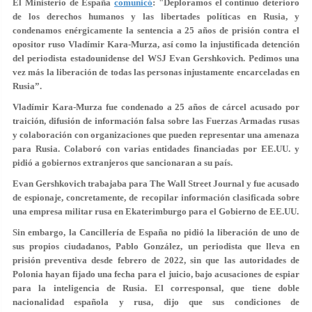
El Ministerio de España
comunicó
: "Deploramos el continuo deterioro
de los derechos humanos y las libertades políticas en Rusia, y
condenamos enérgicamente la sentencia a 25 años de prisión contra el
opositor ruso Vladímir Kara-Murza, así como la injustificada detención
del periodista estadounidense del WSJ Evan Gershkovich. Pedimos una
vez más la liberación de todas las personas injustamente encarceladas en
Rusia”.
Vladímir Kara-Murza fue condenado a 25 años de cárcel acusado por
traición, difusión de información falsa sobre las Fuerzas Armadas rusas
y colaboración con organizaciones que pueden representar una amenaza
para Rusia. Colaboró con varias entidades financiadas por EE.UU. y
pidió a gobiernos extranjeros que sancionaran a su país.
Evan Gershkovich trabajaba para The Wall Street Journal y fue acusado
de espionaje, concretamente, de recopilar información clasificada sobre
una empresa militar rusa en Ekaterimburgo para el Gobierno de EE.UU.
Sin embargo, la Cancillería de España no pidió la liberación de uno de
sus propios ciudadanos, Pablo González, un periodista que lleva en
prisión preventiva desde febrero de 2022, sin que las autoridades de
Polonia hayan fijado una fecha para el juicio, bajo acusaciones de espiar
para la inteligencia de Rusia. El corresponsal, que tiene doble
nacionalidad española y rusa, dijo que sus condiciones de