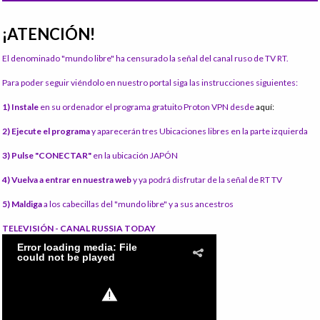
¡ATENCIÓN!
El denominado "mundo libre" ha censurado la señal del canal ruso de TV RT.
Para poder seguir viéndolo en nuestro portal siga las instrucciones siguientes:
1) Instale
en su ordenador el programa gratuito Proton VPN desde
aquí:
2) Ejecute el programa
y aparecerán tres Ubicaciones libres en la parte izquierda
3) Pulse "CONECTAR"
en la ubicación JAPÓN
4) Vuelva a entrar en nuestra web
y ya podrá disfrutar de la señal de RT TV
5) Maldiga
a los cabecillas del "mundo libre" y a sus ancestros
TELEVISIÓN - CANAL RUSSIA TODAY