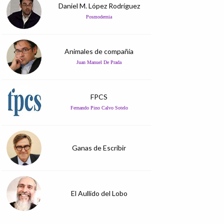
Daniel M. López Rodríguez
Posmodernia
Animales de compañía
Juan Manuel De Prada
FPCS
Fernando Pino Calvo Sotelo
Ganas de Escribir
El Aullido del Lobo