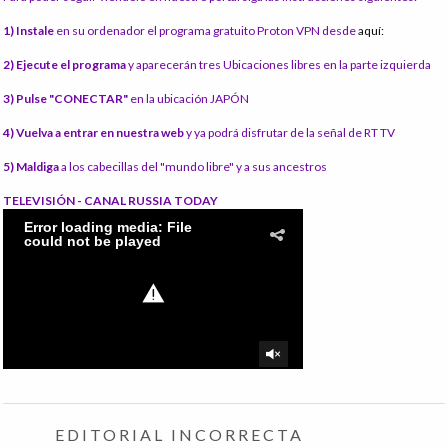
1) Instale
en su ordenador el programa gratuito Proton VPN desde
aquí:
2) Ejecute el programa
y aparecerán tres Ubicaciones libres en la parte izquierda
3) Pulse "CONECTAR"
en la ubicación JAPÓN
4) Vuelva a entrar en nuestra web
y ya podrá disfrutar de la señal de RT TV
5) Maldiga
a los cabecillas del "mundo libre" y a sus ancestros
TELEVISIÓN - CANAL RUSSIA TODAY
EDITORIAL INCORRECTA