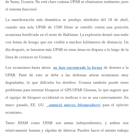
de Sumy, Ucrania. No está claro cuántas UPAB se eliminaron realmente, pero
el sistema funcionó.
La manifestación más dramática se produjo alrededor del 18 de abril,
cuando una sola UPAB de 1500 libras se estrelló contra una posición
ucraniana fortificada en el oeste de Bakhmut. La explosión desató una nube
con forma de hongo que era visible a muchos kilómetros de distancia. Un
día después, se lanzaron más UPAB en otras áreas en disputa a lo largo de la
línea de contacto en Ucrania.
Los ucranianos hasta ahora
no han encontrado la forma
de detener a la
UPAB. Parte de esto se debe a las defensas aéreas ucranianas muy
degradadas, lo que dificulta los derribos. Ucrania también puede tener
problemas para intentar bloquear el GPS UPAB Glonass, lo que sugiere que
el equipo de bloqueo occidental es ineficaz o no se usa correctamente. En
mayo pasado, EE. UU.
anunció nuevos bloqueadores
para el ejército
ucraniano.
Tanto JDAM como UPAB son armas independientes, y ambas son
relativamente baratas y rápidas de fabricar. Pueden hacer el mismo trabajo