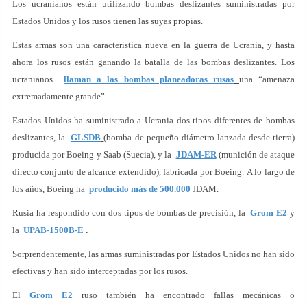
Los ucranianos están utilizando bombas deslizantes suministradas por
Estados Unidos y los rusos tienen las suyas propias.
Estas armas son una característica nueva en la guerra de Ucrania, y hasta
ahora los rusos están ganando la batalla de las bombas deslizantes. Los
ucranianos
llaman a las bombas planeadoras rusas
una “amenaza
extremadamente grande”.
Estados Unidos ha suministrado a Ucrania dos tipos diferentes de bombas
deslizantes, la
GLSDB
(bomba de pequeño diámetro lanzada desde tierra)
producida por Boeing y Saab (Suecia), y la
JDAM-ER
(munición de ataque
directo conjunto de alcance extendido), fabricada por Boeing. A lo largo de
los años, Boeing ha
producido más de 500.000
JDAM.
Rusia ha respondido con dos tipos de bombas de precisión, la
Grom E2
y
la
UPAB-1500B-E
.
Sorprendentemente, las armas suministradas por Estados Unidos no han sido
efectivas y han sido interceptadas por los rusos.
El
Grom E2
ruso también ha encontrado fallas mecánicas o