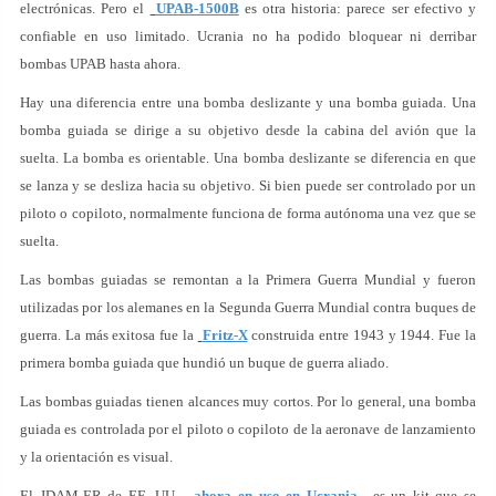
electrónicas. Pero el
UPAB-1500B
es otra historia: parece ser efectivo y
confiable en uso limitado. Ucrania no ha podido bloquear ni derribar
bombas UPAB hasta ahora.
Hay una diferencia entre una bomba deslizante y una bomba guiada. Una
bomba guiada se dirige a su objetivo desde la cabina del avión que la
suelta. La bomba es orientable. Una bomba deslizante se diferencia en que
se lanza y se desliza hacia su objetivo. Si bien puede ser controlado por un
piloto o copiloto, normalmente funciona de forma autónoma una vez que se
suelta.
Las bombas guiadas se remontan a la Primera Guerra Mundial y fueron
utilizadas por los alemanes en la Segunda Guerra Mundial contra buques de
guerra. La más exitosa fue la
Fritz-X
construida entre 1943 y 1944. Fue la
primera bomba guiada que hundió un buque de guerra aliado.
Las bombas guiadas tienen alcances muy cortos. Por lo general, una bomba
guiada es controlada por el piloto o copiloto de la aeronave de lanzamiento
y la orientación es visual.
El JDAM-ER de EE. UU.,
ahora en uso en Ucrania
, es un kit que se