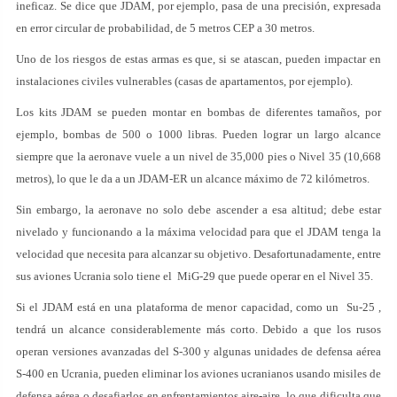
ineficaz. Se dice que JDAM, por ejemplo, pasa de una precisión, expresada
en error circular de probabilidad, de 5 metros CEP a 30 metros.
Uno de los riesgos de estas armas es que, si se atascan, pueden impactar en
instalaciones civiles vulnerables (casas de apartamentos, por ejemplo).
Los kits JDAM se pueden montar en bombas de diferentes tamaños, por
ejemplo, bombas de 500 o 1000 libras. Pueden lograr un largo alcance
siempre que la aeronave vuele a un nivel de 35,000 pies o Nivel 35 (10,668
metros), lo que le da a un JDAM-ER un alcance máximo de 72 kilómetros.
Sin embargo, la aeronave no solo debe ascender a esa altitud; debe estar
nivelado y funcionando a la máxima velocidad para que el JDAM tenga la
velocidad que necesita para alcanzar su objetivo. Desafortunadamente, entre
sus aviones Ucrania solo tiene el MiG-29 que puede operar en el Nivel 35.
Si el JDAM está en una plataforma de menor capacidad, como un Su-25 ,
tendrá un alcance considerablemente más corto. Debido a que los rusos
operan versiones avanzadas del S-300 y algunas unidades de defensa aérea
S-400 en Ucrania, pueden eliminar los aviones ucranianos usando misiles de
defensa aérea o desafiarlos en enfrentamientos aire-aire, lo que dificulta que