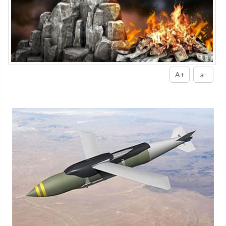
A+
a-