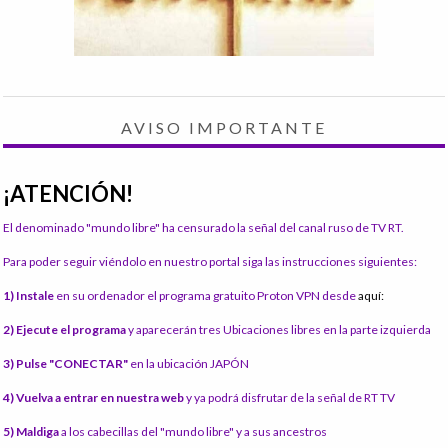
AVISO IMPORTANTE
¡ATENCIÓN!
El denominado "mundo libre" ha censurado la señal del canal ruso de TV RT.
Para poder seguir viéndolo en nuestro portal siga las instrucciones siguientes:
1) Instale
en su ordenador el programa gratuito Proton VPN desde
aquí:
2) Ejecute el programa
y aparecerán tres Ubicaciones libres en la parte izquierda
3) Pulse "CONECTAR"
en la ubicación JAPÓN
4) Vuelva a entrar en nuestra web
y ya podrá disfrutar de la señal de RT TV
5) Maldiga
a los cabecillas del "mundo libre" y a sus ancestros