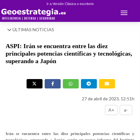
Ir a Versión Clásica o escritorio
Toggle 
ÚLTIMAS NOTICIAS
ASPI: Irán se encuentra entre las diez
principales potencias científicas y tecnológicas,
superando a Japón
27 de abril de 2023, 12:51h
A+
a-
Irán se encuentra entre las diez principales potencias científicas y
tecnológicas, superando a Japón, según un nuevo informe del Instituto