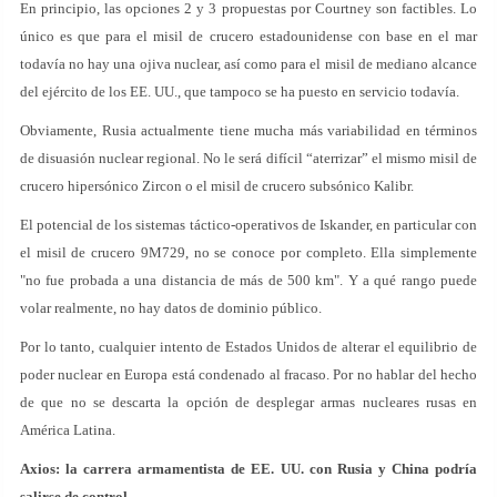
En principio, las opciones 2 y 3 propuestas por Courtney son factibles. Lo
único es que para el misil de crucero estadounidense con base en el mar
todavía no hay una ojiva nuclear, así como para el misil de mediano alcance
del ejército de los EE. UU., que tampoco se ha puesto en servicio todavía.
Obviamente, Rusia actualmente tiene mucha más variabilidad en términos
de disuasión nuclear regional. No le será difícil “aterrizar” el mismo misil de
crucero hipersónico Zircon o el misil de crucero subsónico Kalibr.
El potencial de los sistemas táctico-operativos de Iskander, en particular con
el misil de crucero 9M729, no se conoce por completo. Ella simplemente
"no fue probada a una distancia de más de 500 km". Y a qué rango puede
volar realmente, no hay datos de dominio público.
Por lo tanto, cualquier intento de Estados Unidos de alterar el equilibrio de
poder nuclear en Europa está condenado al fracaso. Por no hablar del hecho
de que no se descarta la opción de desplegar armas nucleares rusas en
América Latina.
Axios: la carrera armamentista de EE. UU. con Rusia y China podría
salirse de control