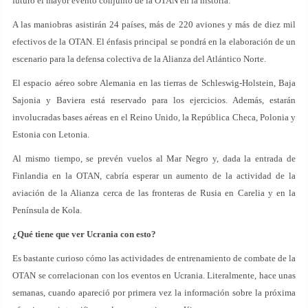
futuro el mayor evento conjunto de la OTAN en la historia.
A las maniobras asistirán 24 países, más de 220 aviones y más de diez mil
efectivos de la OTAN. El énfasis principal se pondrá en la elaboración de un
escenario para la defensa colectiva de la Alianza del Atlántico Norte.
El espacio aéreo sobre Alemania en las tierras de Schleswig-Holstein, Baja
Sajonia y Baviera está reservado para los ejercicios. Además, estarán
involucradas bases aéreas en el Reino Unido, la República Checa, Polonia y
Estonia con Letonia.
Al mismo tiempo, se prevén vuelos al Mar Negro y, dada la entrada de
Finlandia en la OTAN, cabría esperar un aumento de la actividad de la
aviación de la Alianza cerca de las fronteras de Rusia en Carelia y en la
Península de Kola.
¿Qué tiene que ver Ucrania con esto?
Es bastante curioso cómo las actividades de entrenamiento de combate de la
OTAN se correlacionan con los eventos en Ucrania. Literalmente, hace unas
semanas, cuando apareció por primera vez la información sobre la próxima