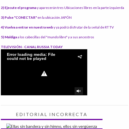
2) Ejecute el programa
y aparecerán tres Ubicaciones libres en la parte izquierda
3) Pulse "CONECTAR"
en la ubicación JAPÓN
4) Vuelva a entrar en nuestra web
y ya podrá disfrutar de la señal de RT TV
5) Maldiga
a los cabecillas del "mundo libre" y a sus ancestros
TELEVISIÓN - CANAL RUSSIA TODAY
EDITORIAL INCORRECTA