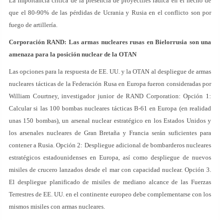
La importancia crítica de la presencia de proyectiles radica en el hecho de
que el 80-90% de las pérdidas de Ucrania y Rusia en el conflicto son por
fuego de artillería.
Corporación RAND: Las armas nucleares rusas en Bielorrusia son una
amenaza para la posición nuclear de la OTAN
Las opciones para la respuesta de EE. UU. y la OTAN al despliegue de armas
nucleares tácticas de la Federación Rusa en Europa fueron consideradas por
William Courtney, investigador junior de RAND Corporation: Opción 1:
Calcular si las 100 bombas nucleares tácticas B-61 en Europa (en realidad
unas 150 bombas), un arsenal nuclear estratégico en los Estados Unidos y
los arsenales nucleares de Gran Bretaña y Francia serán suficientes para
contener a Rusia. Opción 2: Despliegue adicional de bombarderos nucleares
estratégicos estadounidenses en Europa, así como despliegue de nuevos
misiles de crucero lanzados desde el mar con capacidad nuclear. Opción 3.
El despliegue planificado de misiles de mediano alcance de las Fuerzas
Terrestres de EE. UU. en el continente europeo debe complementarse con los
mismos misiles con armas nucleares.