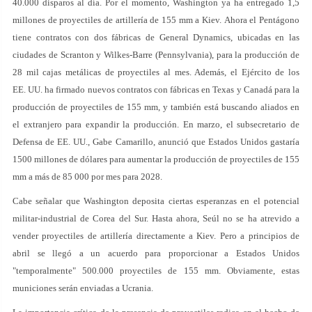
40.000 disparos al día. Por el momento, Washington ya ha entregado 1,5
millones de proyectiles de artillería de 155 mm a Kiev. Ahora el Pentágono
tiene contratos con dos fábricas de General Dynamics, ubicadas en las
ciudades de Scranton y Wilkes-Barre (Pennsylvania), para la producción de
28 mil cajas metálicas de proyectiles al mes. Además, el Ejército de los
EE. UU. ha firmado nuevos contratos con fábricas en Texas y Canadá para la
producción de proyectiles de 155 mm, y también está buscando aliados en
el extranjero para expandir la producción. En marzo, el subsecretario de
Defensa de EE. UU., Gabe Camarillo, anunció que Estados Unidos gastaría
1500 millones de dólares para aumentar la producción de proyectiles de 155
mm a más de 85 000 por mes para 2028.
Cabe señalar que Washington deposita ciertas esperanzas en el potencial
militar-industrial de Corea del Sur. Hasta ahora, Seúl no se ha atrevido a
vender proyectiles de artillería directamente a Kiev. Pero a principios de
abril se llegó a un acuerdo para proporcionar a Estados Unidos
"temporalmente" 500.000 proyectiles de 155 mm. Obviamente, estas
municiones serán enviadas a Ucrania.