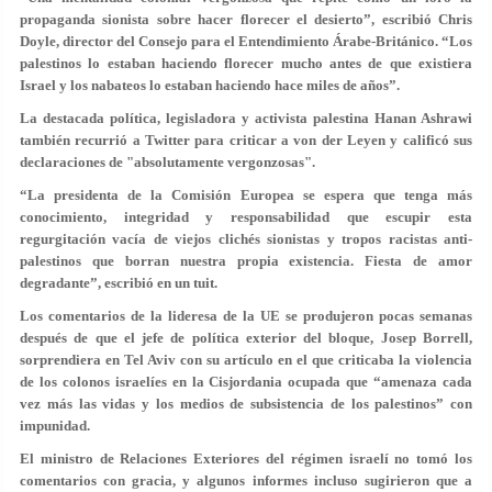
propaganda sionista sobre hacer florecer el desierto”, escribió Chris
Doyle, director del Consejo para el Entendimiento Árabe-Británico. “Los
palestinos lo estaban haciendo florecer mucho antes de que existiera
Israel y los nabateos lo estaban haciendo hace miles de años”.
La destacada política, legisladora y activista palestina Hanan Ashrawi
también recurrió a Twitter para criticar a von der Leyen y calificó sus
declaraciones de "absolutamente vergonzosas".
“La presidenta de la Comisión Europea se espera que tenga más
conocimiento, integridad y responsabilidad que escupir esta
regurgitación vacía de viejos clichés sionistas y tropos racistas anti-
palestinos que borran nuestra propia existencia. Fiesta de amor
degradante”, escribió en un tuit.
Los comentarios de la lideresa de la UE se produjeron pocas semanas
después de que el jefe de política exterior del bloque, Josep Borrell,
sorprendiera en Tel Aviv con su artículo en el que criticaba la violencia
de los colonos israelíes en la Cisjordania ocupada que “amenaza cada
vez más las vidas y los medios de subsistencia de los palestinos” con
impunidad.
El ministro de Relaciones Exteriores del régimen israelí no tomó los
comentarios con gracia, y algunos informes incluso sugirieron que a