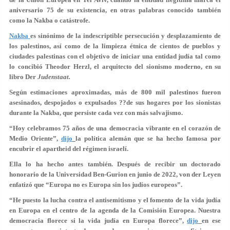
aniversario 75 de su existencia, en otras palabras conocido también
como la Nakba o catástrofe.
Nakba
es sinónimo de la indescriptible persecución y desplazamiento de
los palestinos, así como de la limpieza étnica de cientos de pueblos y
ciudades palestinas con el objetivo de iniciar una entidad judía tal como
lo concibió Theodor Herzl, el arquitecto del sionismo moderno, en su
libro Der
Judenstaat.
Según estimaciones aproximadas, más de 800 mil palestinos fueron
asesinados, despojados o expulsados ??de sus hogares por los sionistas
durante la Nakba, que persiste cada vez con más salvajismo.
“Hoy celebramos 75 años de una democracia vibrante en el corazón de
Medio Oriente”,
dijo
la política alemán que se ha hecho famosa por
encubrir el apartheid del régimen israelí.
Ella lo ha hecho antes también. Después de recibir un doctorado
honorario de la Universidad Ben-Gurion en junio de 2022, von der Leyen
enfatizó que “Europa no es Europa sin los judíos europeos”.
“He puesto la lucha contra el antisemitismo y el fomento de la vida judía
en Europa en el centro de la agenda de la Comisión Europea. Nuestra
democracia florece si la vida judía en Europa florece”,
dijo
en ese