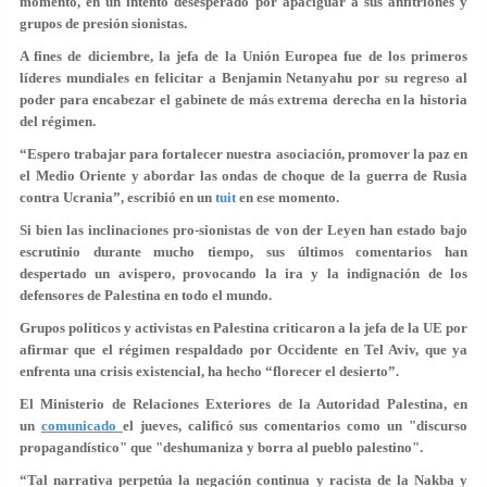
momento, en un intento desesperado por apaciguar a sus anfitriones y
grupos de presión sionistas.
A fines de diciembre, la jefa de la Unión Europea fue de los primeros
líderes mundiales en felicitar a Benjamin Netanyahu por su regreso al
poder para encabezar el gabinete de más extrema derecha en la historia
del régimen.
“Espero trabajar para fortalecer nuestra asociación, promover la paz en
el Medio Oriente y abordar las ondas de choque de la guerra de Rusia
contra Ucrania”, escribió en un
tuit
en ese momento.
Si bien las inclinaciones pro-sionistas de von der Leyen han estado bajo
escrutinio durante mucho tiempo, sus últimos comentarios han
despertado un avispero, provocando la ira y la indignación de los
defensores de Palestina en todo el mundo.
Grupos políticos y activistas en Palestina criticaron a la jefa de la UE por
afirmar que el régimen respaldado por Occidente en Tel Aviv, que ya
enfrenta una crisis existencial, ha hecho “florecer el desierto”.
El Ministerio de Relaciones Exteriores de la Autoridad Palestina, en
un
comunicado
el jueves, calificó sus comentarios como un "discurso
propagandístico" que "deshumaniza y borra al pueblo palestino".
“Tal narrativa perpetúa la negación continua y racista de la Nakba y