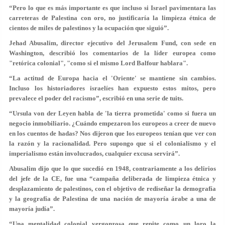
“Pero lo que es más importante es que incluso si Israel pavimentara las
carreteras de Palestina con oro, no justificaría la limpieza étnica de
cientos de miles de palestinos y la ocupación que siguió”.
Jehad Abusalim, director ejecutivo del Jerusalem Fund, con sede en
Washington, describió los comentarios de la líder europea como
"retórica colonial", "como si el mismo Lord Balfour hablara".
“La actitud de Europa hacia el 'Oriente' se mantiene sin cambios.
Incluso los historiadores israelíes han expuesto estos mitos, pero
prevalece el poder del racismo”, escribió en una serie de tuits.
“Ursula von der Leyen habla de 'la tierra prometida' como si fuera un
negocio inmobiliario. ¿Cuándo empezaron los europeos a creer de nuevo
en los cuentos de hadas? Nos dijeron que los europeos tenían que ver con
la razón y la racionalidad. Pero supongo que si el colonialismo y el
imperialismo están involucrados, cualquier excusa servirá”.
Abusalim dijo que lo que sucedió en 1948, contrariamente a los delirios
del jefe de la CE, fue una “campaña deliberada de limpieza étnica y
desplazamiento de palestinos, con el objetivo de rediseñar la demografía
y la geografía de Palestina de una nación de mayoría árabe a una de
mayoría judía”.
“Una mentalidad colonial vergonzosa que repite como un loro la