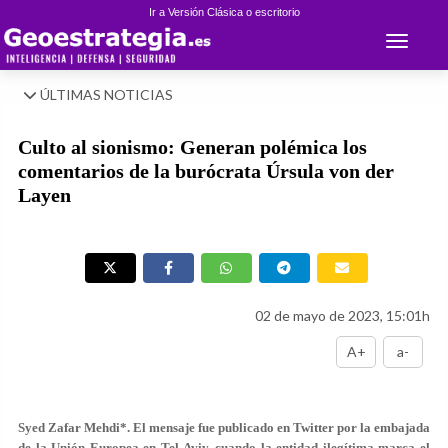
Ir a Versión Clásica o escritorio
Toggle 
ÚLTIMAS NOTICIAS
Culto al sionismo: Generan polémica los
comentarios de la burócrata Úrsula von der
Layen
02 de mayo de 2023, 15:01h
A+
a-
Syed Zafar Mehdi*
.
El mensaje fue publicado en Twitter por la embajada
de la Unión Europea en Tel Aviv, cuando la entidad ilegítima marca el