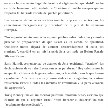
encubre la ocupación ilegal de Israel y el régimen del apartheid”, se lee
en la declaración, calificándola de “traición al pueblo europeo que no
respalda tal borrado racista del pueblo palestino”.
Los usuarios de las redes sociales también expresaron su ira por los
comentarios "vergonzosos" y "racistas" de la jefa de la Comisión
Europea.
“No importa cuánto cambie la opinión pública sobre Palestina y cuántas
pruebas se proporcionen de que Israel es un estado de apartheid,
Occidente nunca dejará de atender descaradamente el culto del
sionismo”, escribió en un tuit la periodista con sede en Beirut Farah-
Silvana Kanaan.
Sami Hamdi, comentarista de asuntos de Asia occidental, “tradujo” las
declaraciones de von der Leyen con estas palabras: “Hoy celebramos la
ocupación violenta de hogares palestinos, la brutalidad con la que fueron
expulsados ??de sus tierras y convertidos en refugiados, la exitosa
resistencia israelí a todos los intentos de restitución y la perseverancia
del apartheid”.
Tariq Kenney-Shawa, un escritor palestino-estadounidense, escribió que
el mito de que el régimen israelí “hizo florecer el desierto” ha sido
“totalmente desacreditado”.