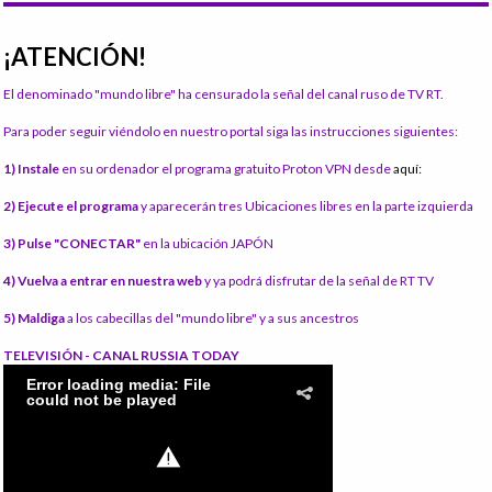
¡ATENCIÓN!
El denominado "mundo libre" ha censurado la señal del canal ruso de TV RT.
Para poder seguir viéndolo en nuestro portal siga las instrucciones siguientes:
1) Instale
en su ordenador el programa gratuito Proton VPN desde
aquí:
2) Ejecute el programa
y aparecerán tres Ubicaciones libres en la parte izquierda
3) Pulse "CONECTAR"
en la ubicación JAPÓN
4) Vuelva a entrar en nuestra web
y ya podrá disfrutar de la señal de RT TV
5) Maldiga
a los cabecillas del "mundo libre" y a sus ancestros
TELEVISIÓN - CANAL RUSSIA TODAY