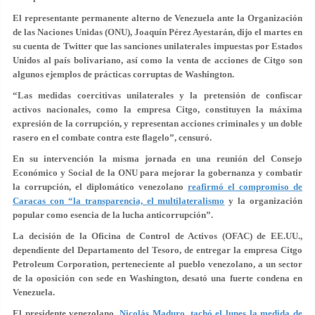
El representante permanente alterno de Venezuela ante la Organización
de las Naciones Unidas (ONU), Joaquín Pérez Ayestarán, dijo el martes en
su cuenta de Twitter que las sanciones unilaterales impuestas por Estados
Unidos al país bolivariano, así como la venta de acciones de Citgo son
algunos ejemplos de prácticas corruptas de Washington.
“Las medidas coercitivas unilaterales y la pretensión de confiscar
activos nacionales, como la empresa Citgo, constituyen la máxima
expresión de la corrupción, y representan acciones criminales y un doble
rasero en el combate contra este flagelo”, censuró.
En su intervención la misma jornada en una reunión del Consejo
Económico y Social de la ONU para mejorar la gobernanza y combatir
la corrupción, el diplomático venezolano
reafirmó el compromiso de
Caracas con “la transparencia, el multilateralismo
y la organización
popular como esencia de la lucha anticorrupción”.
La decisión de la Oficina de Control de Activos (OFAC) de EE.UU.,
dependiente del Departamento del Tesoro, de entregar la empresa Citgo
Petroleum Corporation, perteneciente al pueblo venezolano, a un sector
de la oposición con sede en Washington, desató una fuerte condena en
Venezuela.
El presidente venezolano,
Nicolás Maduro, tachó el lunes la medida de