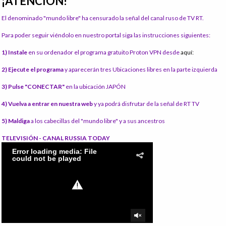
¡ATENCIÓN!
El denominado "mundo libre" ha censurado la señal del canal ruso de TV RT.
Para poder seguir viéndolo en nuestro portal siga las instrucciones siguientes:
1) Instale
en su ordenador el programa gratuito Proton VPN desde
aquí:
2) Ejecute el programa
y aparecerán tres Ubicaciones libres en la parte izquierda
3) Pulse "CONECTAR"
en la ubicación JAPÓN
4) Vuelva a entrar en nuestra web
y ya podrá disfrutar de la señal de RT TV
5) Maldiga
a los cabecillas del "mundo libre" y a sus ancestros
TELEVISIÓN - CANAL RUSSIA TODAY