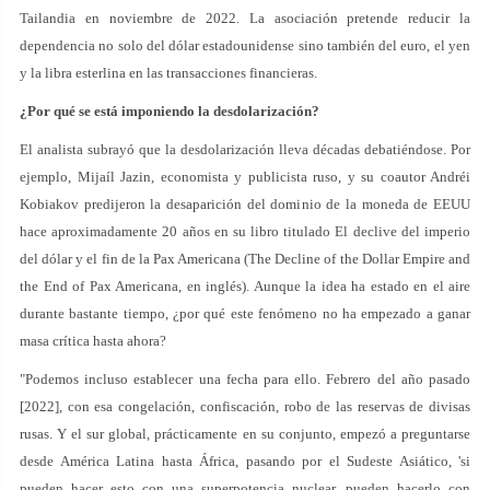
Tailandia en noviembre de 2022. La asociación pretende reducir la
dependencia no solo del dólar estadounidense sino también del euro, el yen
y la libra esterlina en las transacciones financieras.
¿Por qué se está imponiendo la desdolarización?
El analista subrayó que la desdolarización lleva décadas debatiéndose. Por
ejemplo, Mijaíl Jazin, economista y publicista ruso, y su coautor Andréi
Kobiakov predijeron la desaparición del dominio de la moneda de EEUU
hace aproximadamente 20 años en su libro titulado El declive del imperio
del dólar y el fin de la Pax Americana (The Decline of the Dollar Empire and
the End of Pax Americana, en inglés). Aunque la idea ha estado en el aire
durante bastante tiempo, ¿por qué este fenómeno no ha empezado a ganar
masa crítica hasta ahora?
"Podemos incluso establecer una fecha para ello. Febrero del año pasado
[2022], con esa congelación, confiscación, robo de las reservas de divisas
rusas. Y el sur global, prácticamente en su conjunto, empezó a preguntarse
desde América Latina hasta África, pasando por el Sudeste Asiático, 'si
pueden hacer esto con una superpotencia nuclear, pueden hacerlo con