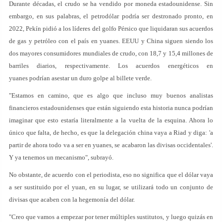
Durante décadas, el crudo se ha vendido por moneda estadounidense. Sin
embargo, en sus palabras, el petrodólar podría ser destronado pronto, en
2022, Pekín pidió a los líderes del golfo Pérsico que liquidaran sus acuerdos
de gas y petróleo con el país en yuanes. EEUU y China siguen siendo los
dos mayores consumidores mundiales de crudo, con 18,7 y 15,4 millones de
barriles diarios, respectivamente. Los acuerdos energéticos en
yuanes podrían asestar un duro golpe al billete verde.
"Estamos en camino, que es algo que incluso muy buenos analistas
financieros estadounidenses que están siguiendo esta historia nunca podrían
imaginar que esto estaría literalmente a la vuelta de la esquina. Ahora lo
único que falta, de hecho, es que la delegación china vaya a Riad y diga: 'a
partir de ahora todo va a ser en yuanes, se acabaron las divisas occidentales'.
Y ya tenemos un mecanismo", subrayó.
No obstante, de acuerdo con el periodista, eso no significa que el dólar vaya
a ser sustituido por el yuan, en su lugar, se utilizará todo un conjunto de
divisas que acaben con la hegemonía del dólar.
"Creo que vamos a empezar por tener múltiples sustitutos, y luego quizás en