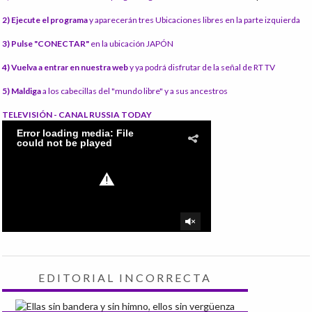
2) Ejecute el programa
y aparecerán tres Ubicaciones libres en la parte izquierda
3) Pulse "CONECTAR"
en la ubicación JAPÓN
4) Vuelva a entrar en nuestra web
y ya podrá disfrutar de la señal de RT TV
5) Maldiga
a los cabecillas del "mundo libre" y a sus ancestros
TELEVISIÓN - CANAL RUSSIA TODAY
EDITORIAL INCORRECTA