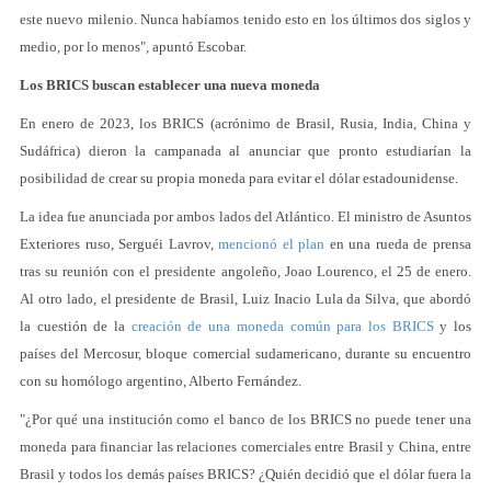
este nuevo milenio. Nunca habíamos tenido esto en los últimos dos siglos y
medio, por lo menos", apuntó Escobar.
Los BRICS buscan establecer una nueva moneda
En enero de 2023, los BRICS (acrónimo de Brasil, Rusia, India, China y
Sudáfrica) dieron la campanada al anunciar que pronto estudiarían la
posibilidad de crear su propia moneda para evitar el dólar estadounidense.
La idea fue anunciada por ambos lados del Atlántico. El ministro de Asuntos
Exteriores ruso, Serguéi Lavrov,
mencionó el plan
en una rueda de prensa
tras su reunión con el presidente angoleño, Joao Lourenco, el 25 de enero.
Al otro lado, el presidente de Brasil, Luiz Inacio Lula da Silva, que abordó
la cuestión de la
creación de una moneda común para los BRICS
y los
países del Mercosur, bloque comercial sudamericano, durante su encuentro
con su homólogo argentino, Alberto Fernández.
"¿Por qué una institución como el banco de los BRICS no puede tener una
moneda para financiar las relaciones comerciales entre Brasil y China, entre
Brasil y todos los demás países BRICS? ¿Quién decidió que el dólar fuera la