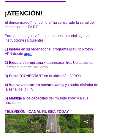
¡ATENCIÓN!
El denominado "mundo libre" ha censurado la señal del
canal ruso de TV RT.
Para poder seguir viéndolo en nuestro portal siga las
instrucciones siguientes:
1) Instale
en su ordenador el programa gratuito Proton
VPN desde
aquí:
2) Ejecute el programa
y aparecerán tres Ubicaciones
libres en la parte izquierda
3) Pulse "CONECTAR"
en la ubicación JAPÓN
4) Vuelva a entrar en nuestra web
y ya podrá disfrutar de
la señal de RT TV
5) Maldiga
a los cabecillas del "mundo libre" y a sus
ancestros
TELEVISIÓN - CANAL RUSSIA TODAY