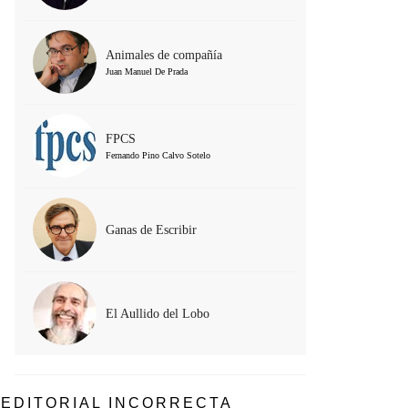
Animales de compañía
Juan Manuel De Prada
FPCS
Fernando Pino Calvo Sotelo
Ganas de Escribir
El Aullido del Lobo
EDITORIAL INCORRECTA