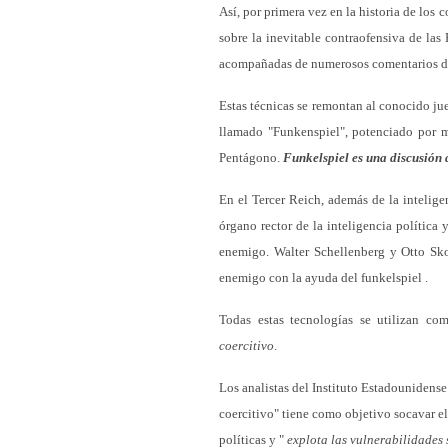
Así, por primera vez en la historia de los c
sobre la inevitable contraofensiva de la
acompañadas de numerosos comentarios de 
Estas técnicas se remontan al conocido j
llamado "Funkenspiel", potenciado por m
Pentágono.
Funkelspiel es una discusión 
En el Tercer Reich, además de la intelige
órgano rector de la inteligencia política 
enemigo. Walter Schellenberg y Otto S
enemigo con la ayuda del funkelspiel .
Todas estas tecnologías se utilizan co
coercitivo
.
Los analistas del Instituto Estadouniden
coercitivo" tiene como objetivo socavar el
políticas y "
explota las vulnerabilidades 