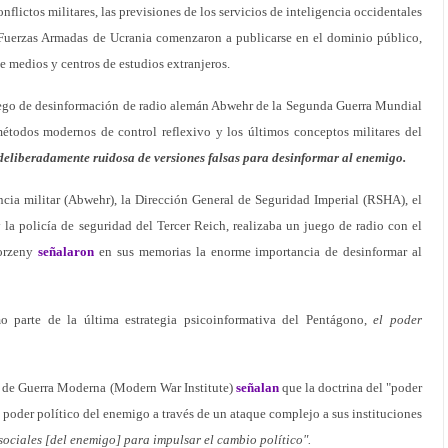
onflictos militares, las previsiones de los servicios de inteligencia occidentales
s Fuerzas Armadas de Ucrania comenzaron a publicarse en el dominio público,
medios y centros de estudios extranjeros.
uego de desinformación de radio alemán Abwehr de la Segunda Guerra Mundial
étodos modernos de control reflexivo y los últimos conceptos militares del
deliberadamente ruidosa de versiones falsas para desinformar al enemigo.
ncia militar (Abwehr), la Dirección General de Seguridad Imperial (RSHA), el
y la policía de seguridad del Tercer Reich, realizaba un juego de radio con el
korzeny
señalaron
en sus memorias la enorme importancia de desinformar al
mo parte de la última estrategia psicoinformativa del Pentágono,
el poder
se de Guerra Moderna (Modern War Institute)
señalan
que la doctrina del "poder
 poder político del enemigo a través de un ataque complejo a sus instituciones
sociales [del enemigo] para impulsar el cambio político".