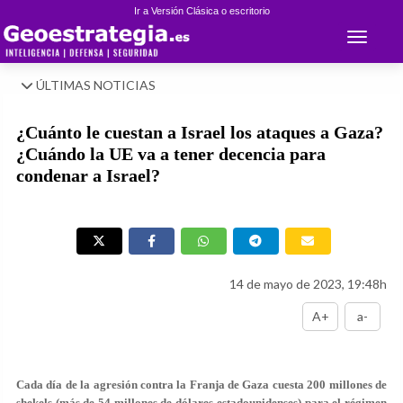
Ir a Versión Clásica o escritorio
Toggle 
ÚLTIMAS NOTICIAS
¿Cuánto le cuestan a Israel los ataques a Gaza?
¿Cuándo la UE va a tener decencia para
condenar a Israel?
14 de mayo de 2023, 19:48h
A+
a-
Cada día de la agresión contra la Franja de Gaza cuesta 200 millones de
shekels (más de 54 millones de dólares estadounidenses) para el régimen