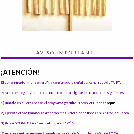
AVISO IMPORTANTE
¡ATENCIÓN!
El denominado "mundo libre" ha censurado la señal del canal ruso de TV RT.
Para poder seguir viéndolo en nuestro portal siga las instrucciones siguientes:
1) Instale
en su ordenador el programa gratuito Proton VPN desde
aquí:
2) Ejecute el programa
y aparecerán tres Ubicaciones libres en la parte izquierda
3) Pulse "CONECTAR"
en la ubicación JAPÓN
4) Vuelva a entrar en nuestra web
y ya podrá disfrutar de la señal de RT TV