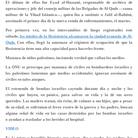
El último de ellos fue Eyad al-Hassani, responsable de archivo de
operaciones y jefe del consejo militar de las Brigadas de Al-Quds —rama
militar de la Yihad Islámica—, quien iba a sustituir a Jalil al-Bahtini,
asesinado el primer día de la nueva ronda de enfrentamientos, el martes.
Por primera vez, en los intercambios de fuego registrados este
sábado,
los misiles de la Resistencia alcanzaron la ciudad ocupada de Al-
Quds
.
Con ellos, llegó la amenaza al régimen de ocupación de que la
Resistencia tiene una alta capacidad para hacerles frente.
Matanza de niños palestinos, incómoda verdad que callan los medios
La ONU se preocupa por matanza de civiles en bombardeos israelíes y
los palestinos lamentan que medios occidentales ignoran asesinato de
civiles en tales ataques.
El estruendo de bombas israelíes cayendo durante día y noche y los
civiles que huyen, en pánico, para salvar su vida y la de sus seres
queridos. Las madres tratan, sin éxito, de calmar a sus hijos, que a pesar
de su edad, se enfrentan al feroz rostro de la guerra y los padres, buscan
alguna señal de vida en las casas destruidas por las bombas israelíes
o ayudan a trasladar a los heridos al hospital.
VIDEO
Es la triste y horrible historia que viven, día y noche, los padres, las