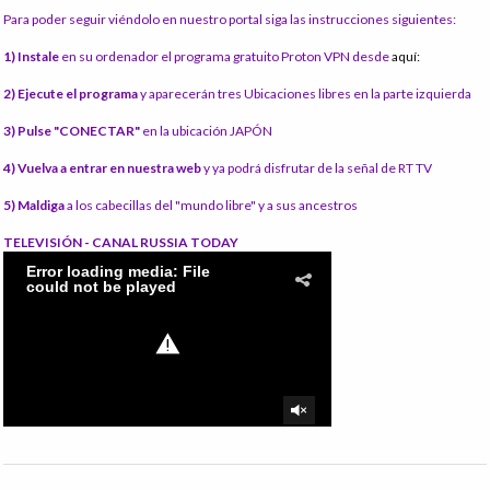
Para poder seguir viéndolo en nuestro portal siga las instrucciones siguientes:
1) Instale
en su ordenador el programa gratuito Proton VPN desde
aquí:
2) Ejecute el programa
y aparecerán tres Ubicaciones libres en la parte izquierda
3) Pulse "CONECTAR"
en la ubicación JAPÓN
4) Vuelva a entrar en nuestra web
y ya podrá disfrutar de la señal de RT TV
5) Maldiga
a los cabecillas del "mundo libre" y a sus ancestros
TELEVISIÓN - CANAL RUSSIA TODAY