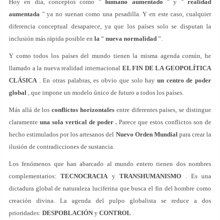
Hoy en día, conceptos como "
humano aumentado
" y "
realidad
aumentada
" ya no suenan como una pesadilla. Y en este caso, cualquier
diferencia conceptual desaparece, ya que los países solo se disputan la
inclusión más rápida posible en
la
“
nueva normalidad
”.
Y como todos los países del mundo tienen la misma agenda común, he
llamado a la nueva realidad internacional
EL FIN DE LA GEOPOLÍTICA
CLÁSICA
. En otras palabras, es obvio que solo hay
un centro de poder
global
, que impone un modelo único de futuro a todos los países.
Más allá de los
conflictos horizontales
entre diferentes países, se distingue
claramente
una sola vertical de poder .
Parece que estos conflictos son de
hecho estimulados por los artesanos del
Nuevo Orden Mundial
para crear la
ilusión de contradicciones de sustancia.
Los fenómenos que han abarcado al mundo entero tienen dos nombres
complementarios:
TECNOCRACIA
y
TRANSHUMANISMO
. Es una
dictadura global de naturaleza luciferina que busca el fin del hombre como
creación divina. La agenda del pulpo globalista se reduce a dos
prioridades:
DESPOBLACIÓN
y
CONTROL
.