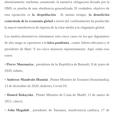
absolutamente uniforme, asumiendo la narrativa obligatoria dictada por la
OMS, es prueba de una obediencia generalizada. El verdadero objetivo de
esta operación es
la despoblación
. Al mismo tiempo,
la demolición
controlada de la economía global
a través del confinamiento ha producido
la mayor transferencia de riqueza de la clase media a la oligarquía global.
Los medios alternativos informaron solo cinco casos en los que dignatarios
de alto rango se opusieron a la
falsa pandemia
, cuatro líderes africanos y el
presidente de Haití. Y los cinco murieron repentinamente. Aquí están esos
casos:
•
Pierre Nkurunziza
, presidente de la República de Burundi, 8 de junio de
2020, infarto;
•
Ambrose Mandvulo Dlamini
, Primer Ministro de Eswatini (Swazilandia),
13 de diciembre de 2020, diabetes, Covid-19;
•
Hamed Bakayoko
, Primer Ministro de Costa de Marfil, 11 de marzo de
2021, cáncer;
•
John Magufuli
, presidente de Tanzania, insuficiencia cardíaca, 17 de