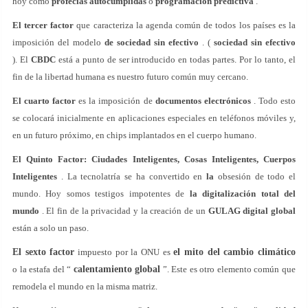
hoy como
profecías autocumplidas
o
programación predictiva
.
El tercer factor
que caracteriza la agenda común de todos los países es la
imposición del modelo
de sociedad sin efectivo
. (
sociedad sin efectivo
). El
CBDC
está a punto de ser introducido en todas partes. Por lo tanto, el
fin de la libertad humana es nuestro futuro común muy cercano.
El cuarto factor
es la imposición de
documentos electrónicos
. Todo esto
se colocará inicialmente en aplicaciones especiales en teléfonos móviles y,
en un futuro próximo, en chips implantados en el cuerpo humano.
El Quinto Factor: Ciudades Inteligentes, Cosas Inteligentes, Cuerpos
Inteligentes
. La tecnolatría se ha convertido en
la
obsesión de todo el
mundo. Hoy somos testigos impotentes de
la digitalización total del
mundo
. El fin de la privacidad y la creación de un
GULAG digital global
están a solo un paso.
El sexto factor
impuesto por la ONU es
el mito del cambio climático
o
la estafa del “
calentamiento global
”. Este es otro elemento común que
remodela el mundo en la misma matriz.