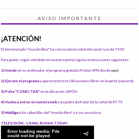
AVISO IMPORTANTE
¡ATENCIÓN!
El denominado "mundo libre" ha censurado la señal del canal ruso de TV RT.
Para poder seguir viéndolo en nuestro portal siga las instrucciones siguientes:
1) Instale
en su ordenador el programa gratuito Proton VPN desde
aquí:
2) Ejecute el programa
y aparecerán tres Ubicaciones libres en la parte izquierda
3) Pulse "CONECTAR"
en la ubicación JAPÓN
4) Vuelva a entrar en nuestra web
y ya podrá disfrutar de la señal de RT TV
5) Maldiga
a los cabecillas del "mundo libre" y a sus ancestros
TELEVISIÓN - CANAL RUSSIA TODAY