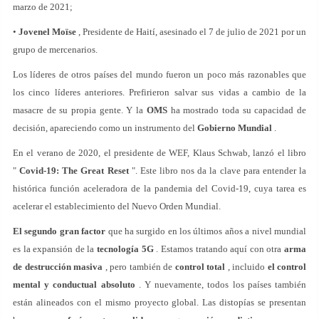
marzo de 2021;
•
Jovenel Moïse
, Presidente de Haití, asesinado el 7 de julio de 2021 por un
grupo de mercenarios.
Los líderes de otros países del mundo fueron un poco más razonables que
los cinco líderes anteriores. Prefirieron salvar sus vidas a cambio de la
masacre de su propia gente. Y la
OMS
ha mostrado toda su capacidad de
decisión, apareciendo como un instrumento del
Gobierno Mundial
.
En el verano de 2020, el presidente de WEF, Klaus Schwab, lanzó el libro
"
Covid-19: The Great Reset
". Este libro nos da la clave para entender la
histórica función aceleradora de la pandemia del Covid-19, cuya tarea es
acelerar el establecimiento del Nuevo Orden Mundial.
El segundo gran factor
que ha surgido en los últimos años a nivel mundial
es la expansión de la
tecnología 5G
. Estamos tratando aquí con otra
arma
de destrucción masiva
, pero también de
control total
, incluido
el control
mental y conductual absoluto
. Y nuevamente, todos los países también
están alineados con el mismo proyecto global. Las distopías se presentan