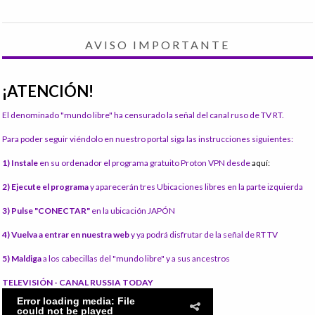
AVISO IMPORTANTE
¡ATENCIÓN!
El denominado "mundo libre" ha censurado la señal del canal ruso de TV RT.
Para poder seguir viéndolo en nuestro portal siga las instrucciones siguientes:
1) Instale
en su ordenador el programa gratuito Proton VPN desde
aquí:
2) Ejecute el programa
y aparecerán tres Ubicaciones libres en la parte izquierda
3) Pulse "CONECTAR"
en la ubicación JAPÓN
4) Vuelva a entrar en nuestra web
y ya podrá disfrutar de la señal de RT TV
5) Maldiga
a los cabecillas del "mundo libre" y a sus ancestros
TELEVISIÓN - CANAL RUSSIA TODAY