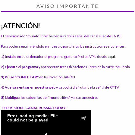
AVISO IMPORTANTE
¡ATENCIÓN!
El denominado "mundo libre" ha censurado la señal del canal ruso de TV RT.
Para poder seguir viéndolo en nuestro portal siga las instrucciones siguientes:
1) Instale
en su ordenador el programa gratuito Proton VPN desde
aquí:
2) Ejecute el programa
y aparecerán tres Ubicaciones libres en la parte izquierda
3) Pulse "CONECTAR"
en la ubicación JAPÓN
4) Vuelva a entrar en nuestra web
y ya podrá disfrutar de la señal de RT TV
5) Maldiga
a los cabecillas del "mundo libre" y a sus ancestros
TELEVISIÓN - CANAL RUSSIA TODAY