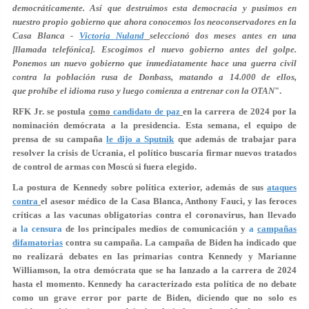
democráticamente. Así que destruimos esta democracia y pusimos en
nuestro propio gobierno que ahora conocemos los neoconservadores en la
Casa Blanca -
Victoria Nuland
seleccionó dos meses antes en una
[llamada telefónica]. Escogimos el nuevo gobierno antes del golpe.
Ponemos un nuevo gobierno que inmediatamente hace una guerra civil
contra la población rusa de Donbass, matando a 14.000 de ellos,
que prohíbe el idioma ruso y luego comienza a entrenar con la OTAN
".
RFK Jr. se postula
como
candidato de paz
en la carrera de 2024 por la
nominación demócrata a la presidencia. Esta semana, el equipo de
prensa de su campaña
le dijo a Sputnik
que además de trabajar para
resolver la crisis de Ucrania, el político buscaría firmar nuevos tratados
de control de armas con Moscú si fuera elegido.
La postura de Kennedy sobre política exterior, además de sus
ataques
contra
el asesor médico de la Casa Blanca, Anthony Fauci, y las feroces
críticas a las vacunas obligatorias contra el coronavirus, han llevado
a
la censura
de los principales medios de comunicación y
a
campañas
difamatorias
contra su campaña. La campaña de Biden ha indicado que
no realizará debates en las primarias contra Kennedy y Marianne
Williamson, la otra demócrata que se ha lanzado a la carrera de 2024
hasta el momento. Kennedy ha caracterizado esta política de no debate
como un grave error por parte de Biden, diciendo que no solo es