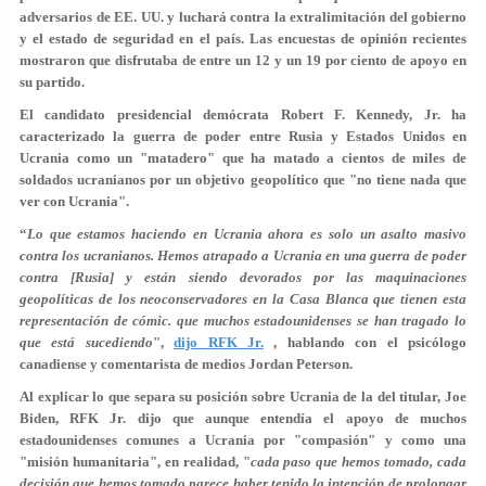
adversarios de EE. UU. y luchará contra la extralimitación del gobierno
y el estado de seguridad en el país. Las encuestas de opinión recientes
mostraron que disfrutaba de entre un 12 y un 19 por ciento de apoyo en
su partido.
El candidato presidencial demócrata Robert F. Kennedy, Jr. ha
caracterizado la guerra de poder entre Rusia y Estados Unidos en
Ucrania como un "matadero" que ha matado a cientos de miles de
soldados ucranianos por un objetivo geopolítico que "no tiene nada que
ver con Ucrania".
“
Lo que estamos haciendo en Ucrania ahora es solo un asalto masivo
contra los ucranianos. Hemos atrapado a Ucrania en una guerra de poder
contra [Rusia] y están siendo devorados por las maquinaciones
geopolíticas de los neoconservadores en la Casa Blanca que tienen esta
representación de cómic. que muchos estadounidenses se han tragado lo
que está sucediendo
",
dijo RFK Jr.
, hablando con el psicólogo
canadiense y comentarista de medios Jordan Peterson.
Al explicar lo que separa su posición sobre Ucrania de la del titular, Joe
Biden, RFK Jr. dijo que aunque entendía el apoyo de muchos
estadounidenses comunes a Ucrania por "compasión" y como una
"misión humanitaria", en realidad, "
cada paso que hemos tomado, cada
decisión que hemos tomado parece haber tenido la intención de prolongar