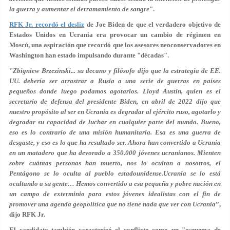
la guerra y aumentar el derramamiento de sangre
".
RFK Jr. recordó el desliz
de Joe Biden de que el verdadero objetivo de
Estados Unidos en Ucrania era provocar un cambio de régimen en
Moscú, una aspiración que recordó que los asesores neoconservadores en
Washington han estado impulsando durante "décadas".
"Zbigniew Brzezinski... su decano y filósofo dijo que la estrategia de EE.
UU. debería ser arrastrar a Rusia a una serie de guerras en países
pequeños donde luego podamos agotarlos. Lloyd Austin, quien es el
secretario de defensa del presidente Biden, en abril de 2022 dijo que
nuestro propósito al ser en Ucrania es degradar al ejército ruso, agotarlo y
degradar su capacidad de luchar en cualquier parte del mundo. Bueno,
eso es lo contrario de una misión humanitaria. Esa es una guerra de
desgaste, y eso es lo que ha resultado ser. Ahora han convertido a Ucrania
en un matadero que ha devorado a 350.000 jóvenes ucranianos. Mienten
sobre cuántas personas han muerto, nos lo ocultan a nosotros, el
Pentágono se lo oculta al pueblo estadounidense.Ucrania se lo está
ocultando a su gente… Hemos convertido a esa pequeña y pobre nación en
un campo de exterminio para estos jóvenes idealistas con el fin de
promover una agenda geopolítica que no tiene nada que ver con Ucrania
”,
dijo RFK Jr.
El candidato también caracterizó el conflicto como un "esquema de