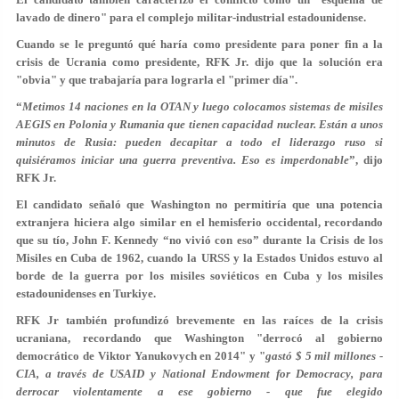
lavado de dinero" para el complejo militar-industrial estadounidense.
Cuando se le preguntó qué haría como presidente para poner fin a la
crisis de Ucrania como presidente, RFK Jr. dijo que la solución era
"obvia" y que trabajaría para lograrla el "primer día".
“
Metimos 14 naciones en la OTAN y luego colocamos sistemas de misiles
AEGIS en Polonia y Rumania que tienen capacidad nuclear. Están a unos
minutos de Rusia: pueden decapitar a todo el liderazgo ruso si
quisiéramos iniciar una guerra preventiva. Eso es imperdonable
”, dijo
RFK Jr.
El candidato señaló que Washington no permitiría que una potencia
extranjera hiciera algo similar en el hemisferio occidental, recordando
que su tío, John F. Kennedy “no vivió con eso” durante la Crisis de los
Misiles en Cuba de 1962, cuando la URSS y la Estados Unidos estuvo al
borde de la guerra por los misiles soviéticos en Cuba y los misiles
estadounidenses en Turkiye.
RFK Jr también profundizó brevemente en las raíces de la crisis
ucraniana, recordando que Washington "derrocó al gobierno
democrático de Viktor Yanukovych en 2014" y "
gastó $ 5 mil millones -
CIA, a través de USAID y National Endowment for Democracy, para
derrocar violentamente a ese gobierno - que fue elegido