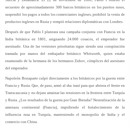
secuestro de aproximadamente 300 barcos británicos en los puertos rusos,
suspendió los pagos a todos los comerciantes ingleses, prohibió la venta de
productos ingleses en Rusia y rompió relaciones diplomáticas con Londres.
Después de que Pablo I planeara una campaña conjunta con Francia en la
India británica en 1801, asignando 24.000 cosacos, el emperador fue
asesinado. Una de las versiones prioritarias sigue siendo una conspiración
tramada por manos del embajador británico Whitworth, quien estaba
enamorado de la hermana de los hermanos Zubov, cómplices del asesinato
del emperador.
Napoleón Bonaparte culpó directamente a los británicos por la guerra entre
Francia y Rusia. Que, de paso, armó al sha iraní para que abriera el frente en
Transcaucasia y no dejara amainar las tensiones en la frontera entre Turquía
y Rusia. ¿Los resultados de la guerra por Gran Bretaña? Neutralización de la
amenaza continental (Francia), impidiendo el fortalecimiento de la
influencia rusa en Turquía, manteniendo el monopolio de India y el
comercio con China.