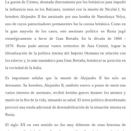
La guerra de Crimea, desatada directamente por los británicos para impedir
la influencia rusa en los Balcanes, terminó con la muerte de Nicolás I. Su
heredero Alejandro II fue asesinado por una bomba de Narodnaya Volya,
uno de cuyos patrocinadores permanentes fue la corona británica. Como en
la gran mayoría de los casos, este asesinato político en Rusia jugó
estratégicamente a favor de Gran Bretaña. En la década de 1860 -
1870. Rusia pudo anexar vastos territorios de Asia Central, lograr la
liberalización de la política interna del Imperio Otomano en relación con
los eslavos y, lo más traumático para Gran Bretaña, fortalecer su posición en
la vecindad de la India.
Es importante señalar que la muerte de Alejandro II fue solo un
detonante. Su heredero, Alejandro II, también estuvo a punto de morir tras
varios intentos de asesinato, recibió heridas graves durante los mismos y
murió en la flor de la vida, minando su salud. El terror político desenfrenado
provocó una ronda adicional de desestabilización de la situación interna en
Rusia.
El siglo XX en este sentido no fue muy diferente de otras historias de