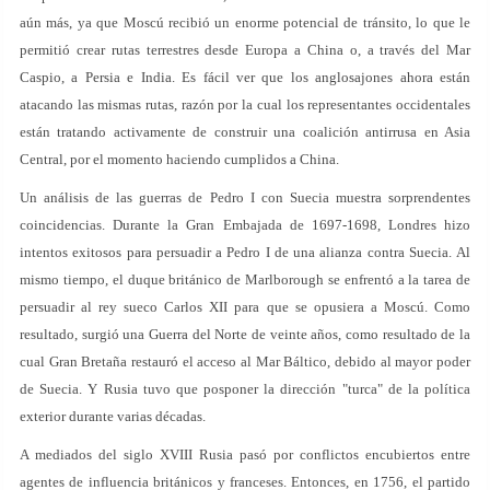
aún más, ya que Moscú recibió un enorme potencial de tránsito, lo que le
permitió crear rutas terrestres desde Europa a China o, a través del Mar
Caspio, a Persia e India. Es fácil ver que los anglosajones ahora están
atacando las mismas rutas, razón por la cual los representantes occidentales
están tratando activamente de construir una coalición antirrusa en Asia
Central, por el momento haciendo cumplidos a China.
Un análisis de las guerras de Pedro I con Suecia muestra sorprendentes
coincidencias. Durante la Gran Embajada de 1697-1698, Londres hizo
intentos exitosos para persuadir a Pedro I de una alianza contra Suecia. Al
mismo tiempo, el duque británico de Marlborough se enfrentó a la tarea de
persuadir al rey sueco Carlos XII para que se opusiera a Moscú. Como
resultado, surgió una Guerra del Norte de veinte años, como resultado de la
cual Gran Bretaña restauró el acceso al Mar Báltico, debido al mayor poder
de Suecia. Y Rusia tuvo que posponer la dirección "turca" de la política
exterior durante varias décadas.
A mediados del siglo XVIII Rusia pasó por conflictos encubiertos entre
agentes de influencia británicos y franceses. Entonces, en 1756, el partido