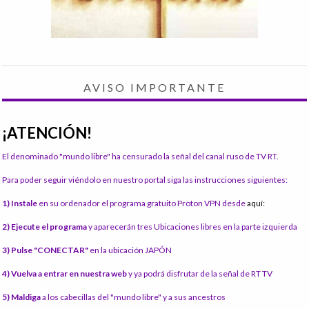
AVISO IMPORTANTE
¡ATENCIÓN!
El denominado "mundo libre" ha censurado la señal del canal ruso de TV RT.
Para poder seguir viéndolo en nuestro portal siga las instrucciones siguientes:
1) Instale
en su ordenador el programa gratuito Proton VPN desde
aquí:
2) Ejecute el programa
y aparecerán tres Ubicaciones libres en la parte izquierda
3) Pulse "CONECTAR"
en la ubicación JAPÓN
4) Vuelva a entrar en nuestra web
y ya podrá disfrutar de la señal de RT TV
5) Maldiga
a los cabecillas del "mundo libre" y a sus ancestros