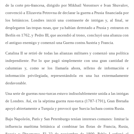
de la corte pro-francesa, dirigido por Mikhail Vorontsov e Ivan Shuvalov,
convenció a Elizaveta Petrovna de declarar la guerra a Prusia financiada por
los británicos. Londres inició una contraserie de intrigas y, al final, se
desplegaron las tropas rusas, que ya habían derrotado a Prusia y entraron en
Berlín en 1762, y Pedro III, que ascendió al trono, concluyó una alianza con
el antiguo enemigo y comenzó una Guerra contra Austria y Francia.
Catalina II se retiró de todas las alianzas militares y comenzó una política
independiente. Por lo que pagó simplemente con una gran cantidad de
calumnias y, como se los llamaría ahora, relleno de información e
información privilegiada, representándola en una luz extremadamente
desfavorable.
Una serie de guerras ruso-turcas estuvo indisolublemente unida a las intrigas
de Londres. Así, en la séptima guerra ruso-turca (1787-1791), Gran Bretaña
apoyó abiertamente a Turquía y provocó que Suecia luchara contra Rusia.
Bajo Napoleón, París y San Petersburgo tenían intereses comunes: limitar la
influencia marítima británica al combinar las flotas de Francia, Rusia,
Suecia y Dinamarca. El 22 de noviembre de 1800, Pablo I ordenó el