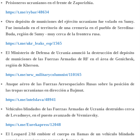
Prisioneros ucranianos en el frente de Zaporizhia.
https://t.me/rybar/48634
Otro depósito de municiones del ejército ucraniano fue volado en Sumy.
Fue instalado en el territorio de una cremería en el pueblo de Seredina-
Buda, región de Sumy - muy cerca de la frontera rusa.
https://t.me/ukr_leaks_esp/1565
El Ministerio de Defensa de Ucrania anunció la destrucción del depósito
de municiones de las Fuerzas Armadas de RF en el área de Genichesk,
región de Kherson.
https://t.me/new_militarycolumnist/110165
Ataque aéreo de las Fuerzas Aeroespaciales Rusas sobre la posición de
las tropas ucranianas en dirección a Bajmut.
https://t.me/intelslava/48941
Vehículos blindados de las Fuerzas Armadas de Ucrania destruidos cerca
de Levadnoye, en el puesto avanzado de Vremiavsky.
https://t.me/Eurekapress/12048
El Leopard 2A6 embiste el cuerpo en llamas de un vehículo blindado