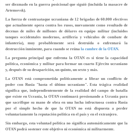
ser diezmado en la guerra posicional que siguió (incluida la masacre de
Artemovsk).
La fuerza de contraataque ucraniana de 12 brigadas de 60.000 efectivos
que actualmente opera contra los rusos, nuevamente como resultado de
decenas de miles de millones de dólares en equipo militar (incluidos
tanques occidentales modernos, artillería y vehículos de combate de
infantería), muy probablemente será destruida o enfrentará la
destrucción inminente, para cuando se reúna
la cumbre de la OTAN
.
La pregunta principal que enfrenta la OTAN es si tiene la capacidad
política, económica y militar para formar un cuarto Ejército ucraniano
y, después de su desaparición, un quinto, un sexto y más.
La OTAN está comprometida políticamente a librar un conflicto de
poder con Rusia "hasta el último ucraniano". Esta trágica realidad
significa que, independientemente de la realidad del campo de batalla
que existe en Ucrania, la OTAN continuará presionando a Ucrania para
que sacrifique su mano de obra en una lucha infructuosa contra Rusia
por el simple hecho de que la OTAN no está dispuesta a perder
voluntariamente la reputación política en el país y en el extranjero.
Sin embargo, esta voluntad política no significa automáticamente que la
OTAN podrá sostener este objetivo ni económica ni militarmente.