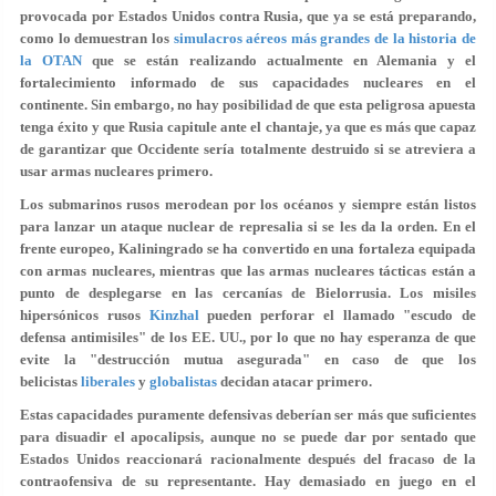
provocada por Estados Unidos contra Rusia, que ya se está preparando,
como lo demuestran los
simulacros aéreos más grandes de la historia de
la OTAN
que se están realizando actualmente en Alemania y el
fortalecimiento informado de sus capacidades nucleares en el
continente. Sin embargo, no hay posibilidad de que esta peligrosa apuesta
tenga éxito y que Rusia capitule ante el chantaje, ya que es más que capaz
de garantizar que Occidente sería totalmente destruido si se atreviera a
usar armas nucleares primero.
Los submarinos rusos merodean por los océanos y siempre están listos
para lanzar un ataque nuclear de represalia si se les da la orden. En el
frente europeo, Kaliningrado se ha convertido en una fortaleza equipada
con armas nucleares, mientras que las armas nucleares tácticas están a
punto de desplegarse en las cercanías de Bielorrusia. Los misiles
hipersónicos rusos
Kinzhal
pueden perforar el llamado "escudo de
defensa antimisiles" de los EE. UU., por lo que no hay esperanza de que
evite la "destrucción mutua asegurada" en caso de que los
belicistas
liberales
y
globalistas
decidan atacar primero.
Estas capacidades puramente defensivas deberían ser más que suficientes
para disuadir el apocalipsis, aunque no se puede dar por sentado que
Estados Unidos reaccionará racionalmente después del fracaso de la
contraofensiva de su representante. Hay demasiado en juego en el