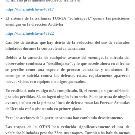
ucraniano previamente noqueado frente a él.
https://t.me/intelslava/48917
El sistema de lanzallamas TOS-1A "Solntsepyok" quema las posiciones
enemigas en la dirección Avdiivka
https://t.me/intelslava/48922
Cambio de táctica: qué hay detrás de la reducción del uso de vehículos
blindados durante la contraofensiva ucraniana
Debido a la ausencia de cualquier avance del enemigo, la mirada del
observador comienza a "desdibujarse", y lo que sucede ahora en el frente
se percibe como una especie de proceso constante y monótono. El
enemigo se suicida contra las defensas rusas, regularmente aparecen
nuevos videos con equipos enemigos quemados.
En realidad, todo es algo más complicado. Sí, el enemigo sigue sufriendo
grandes pérdidas. Sí, no logró ningún éxito serio. Sí, no se trata de ningún
avance, incluso en la primera línea de defensa rusa: las Fuerzas Armadas
de Ucrania están pisoteando en primer plano.
Pero las acciones de la parte ucraniana han cambiado drásticamente.
Las tropas de la OTAN han reducido significativamente el uso de
vehículos blindados pesados ??en sus ataques. También ha habido menos