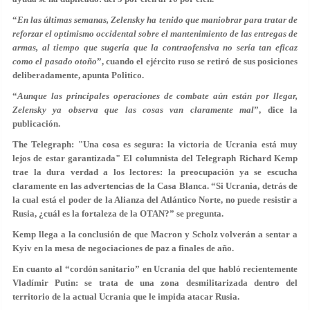
“
En las últimas semanas, Zelensky ha tenido que maniobrar para tratar de
reforzar el optimismo occidental sobre el mantenimiento de las entregas de
armas, al tiempo que sugería que la contraofensiva no sería tan eficaz
como el pasado otoño
”, cuando el ejército ruso se retiró de sus posiciones
deliberadamente, apunta Politico.
“
Aunque las principales operaciones de combate aún están por llegar,
Zelensky ya observa que las cosas van claramente mal
”, dice la
publicación.
The Telegraph: "Una cosa es segura: la victoria de Ucrania está muy
lejos de estar garantizada" El columnista del Telegraph Richard Kemp
trae la dura verdad a los lectores: la preocupación ya se escucha
claramente en las advertencias de la Casa Blanca. “Si Ucrania, detrás de
la cual está el poder de la Alianza del Atlántico Norte, no puede resistir a
Rusia, ¿cuál es la fortaleza de la OTAN?” se pregunta.
Kemp llega a la conclusión de que Macron y Scholz volverán a sentar a
Kyiv en la mesa de negociaciones de paz a finales de año.
En cuanto al “cordón sanitario” en Ucrania del que habló recientemente
Vladímir Putin:
se trata de una zona desmilitarizada dentro del
territorio de la actual Ucrania que le impida atacar Rusia.