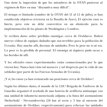
Uno tiene la impresión de que los miembros de la OTAN pusieron al
régimen de Kiev en una "disyuntiva muy difícil".
El tiempo es limitado (cumbre de la OTAN del 11 al 12 de julio), se han
establecido objetivos (victoria en la Batalla de Azov). El ejército ruso es
fuerte, pero esto no debe convertirse en un obstáculo para la
implementación de los planes de Washington y Londres.
Se reciben datos sobre pérdidas enemigas cerca de Orekhovo. Habrá
nuevos videos de equipos dañados que son terribles para la población de
Ucrania. Hay mucho allí, docenas de unidades. Pero lo peor no es ni eso.
Lo peor es la pérdida de personal. El enemigo ni siquiera pudo sacar a
los heridos de allí.
Y los oficiales rusos experimentados están conmocionados por lo que
vieron hoy. Nunca han visto tal masacre y tal desprecio por la vida de sus
soldados (por parte de las Fuerzas Armadas de Ucrania).
¡Y sí, los rusos ya han restaurado sus posiciones cerca de Orekhov!
Según los últimos datos, el mando de la 128.ª Brigada de Fusileros de la
Guardia organizó el traslado de una batería de artillería antitanque con
una unidad de infantería motorizada adjunta a la línea del asentamiento
Shcherbaki - Novoandreevka (16 km al oeste y 5 km al suroeste del
asentamiento de Orekhov, respectivamente) para reforzar las unidades