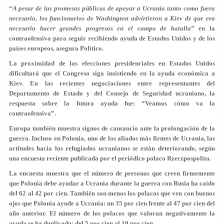
“
A pesar de las promesas públicas de apoyar a Ucrania tanto como fuera
necesario, los funcionarios de Washington advirtieron a Kiev de que era
necesario hacer grandes progresos en el campo de batalla
” en la
contraofensiva para seguir recibiendo ayuda de Estados Unidos y de los
países europeos, asegura Politico.
La proximidad de las elecciones presidenciales en Estados Unidos
dificultará que el Congreso siga insistiendo en la ayuda económica a
Kiev. En las recientes negociaciones entre representantes del
Departamento de Estado y del Consejo de Seguridad ucraniano, la
respuesta sobre la futura ayuda fue: “Veamos cómo va la
contraofensiva”.
Europa también muestra signos de cansancio ante la prolongación de la
guerra. Incluso en Polonia, uno de los aliados más firmes de Ucrania, las
actitudes hacia los refugiados ucranianos se están deteriorando, según
una encuesta reciente publicada por el periódico polaco Rzeczpospolita.
La encuesta muestra que el número de personas que creen firmemente
que Polonia debe ayudar a Ucrania durante la guerra con Rusia ha caído
del 62 al 42 por cien. También son menos los polacos que ven con buenos
ojos que Polonia ayude a Ucrania: un 35 por cien frente al 47 por cien del
año anterior. El número de los polacos que valoran negativamente la
ayuda se ha duplicado: del 5 por cien al 10 por cien.