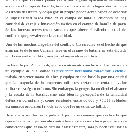
A menos que Ucrania pueda reafirmar alguna apariencia de defensa
aérea en el campo de batalla, tanto en las áreas de retaguardia como en
las líneas del frente, y desplegar su propio poder aéreo capaz de desafiar
la superioridad aérea rusa en el campo de batalla, entonces no hay
cantidad de coraje e innovación táctica en el campo de batalla de parte
de las fuerzas terrestres ucranianas que altere el cálculo mortal del
conflicto que prevalece en la actualidad.
Una de las muchas tragedias del conflicto (...) en curso es el hecho de que
gran parte de lo que Ucrania hace en el campo de batalla no está dictado
por la necesidad militar, sino por el imperativo político.
La batalla por Artemovsk, que recientemente concluyó y duró meses, es
un ejemplo de ello, donde el
presidente ucraniano Volodímir Zelenski
insistió en verter mano de obra y equipo en una batalla por una ciudad
que la mayoría de los expertos militares creían que tenía un valor
militar estratégico mínimo. Sin embargo, la geografía no dictó el alcance
y la escala de la batalla, sino más bien la percepción de la tenacidad
defensiva ucraniana y, como resultado, entre 60.000 y 75.000 soldados
ucranianos perdieron la vida en lo que fue un esfuerzo fallido.
De manera similar, se le pide al Ejército ucraniano que realice lo que
equivale a un ataque suicida contra las defensas rusas bien preparadas en
condiciones que, como se detalló anteriormente, solo pueden resultar en