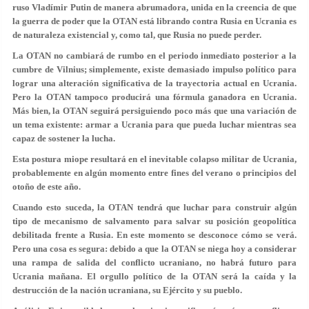
ruso Vladímir Putin de manera abrumadora, unida en la creencia de que
la guerra de poder que la OTAN está librando contra Rusia en Ucrania es
de naturaleza existencial y, como tal, que Rusia no puede perder.
La OTAN no cambiará de rumbo en el periodo inmediato posterior a la
cumbre de Vilnius; simplemente, existe demasiado impulso político para
lograr una alteración significativa de la trayectoria actual en Ucrania.
Pero la OTAN tampoco producirá una fórmula ganadora en Ucrania.
Más bien, la OTAN seguirá persiguiendo poco más que una variación de
un tema existente: armar a Ucrania para que pueda luchar mientras sea
capaz de sostener la lucha.
Esta postura miope resultará en el inevitable colapso militar de Ucrania,
probablemente en algún momento entre fines del verano o principios del
otoño de este año.
Cuando esto suceda, la OTAN tendrá que luchar para construir algún
tipo de mecanismo de salvamento para salvar su posición geopolítica
debilitada frente a Rusia. En este momento se desconoce cómo se verá.
Pero una cosa es segura: debido a que la OTAN se niega hoy a considerar
una rampa de salida del conflicto ucraniano, no habrá futuro para
Ucrania mañana. El orgullo político de la OTAN será la caída y la
destrucción de la nación ucraniana, su Ejército y su pueblo.