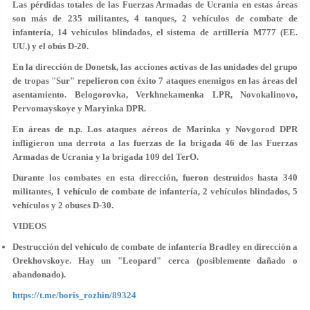
Las pérdidas totales de las Fuerzas Armadas de Ucrania en estas áreas
son más de 235 militantes, 4 tanques, 2 vehículos de combate de
infantería, 14 vehículos blindados, el sistema de artillería M777 (EE.
UU.) y el obús D-20.
En la dirección de Donetsk, las acciones activas de las unidades del grupo
de tropas "Sur" repelieron con éxito 7 ataques enemigos en las áreas del
asentamiento. Belogorovka, Verkhnekamenka LPR, Novokalinovo,
Pervomayskoye y Maryinka DPR.
En áreas de n.p. Los ataques aéreos de Marinka y Novgorod DPR
infligieron una derrota a las fuerzas de la brigada 46 de las Fuerzas
Armadas de Ucrania y la brigada 109 del TerO.
Durante los combates en esta dirección, fueron destruidos hasta 340
militantes, 1 vehículo de combate de infantería, 2 vehículos blindados, 5
vehículos y 2 obuses D-30.
VIDEOS
Destrucción del vehículo de combate de infantería Bradley en dirección a
Orekhovskoye. Hay un "Leopard" cerca (posiblemente dañado o
abandonado).
https://t.me/boris_rozhin/89324