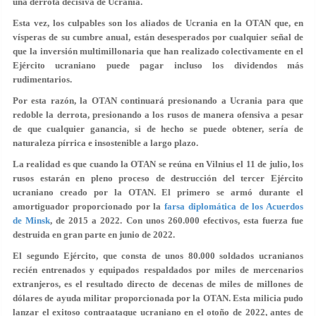
una derrota decisiva de Ucrania.
Esta vez, los culpables son los aliados de Ucrania en la OTAN que, en
vísperas de su cumbre anual, están desesperados por cualquier señal de
que la inversión multimillonaria que han realizado colectivamente en el
Ejército ucraniano puede pagar incluso los dividendos más
rudimentarios.
Por esta razón, la OTAN continuará presionando a Ucrania para que
redoble la derrota, presionando a los rusos de manera ofensiva a pesar
de que cualquier ganancia, si de hecho se puede obtener, sería de
naturaleza pírrica e insostenible a largo plazo.
La realidad es que cuando la OTAN se reúna en Vilnius el 11 de julio, los
rusos estarán en pleno proceso de destrucción del tercer Ejército
ucraniano creado por la OTAN. El primero se armó durante el
amortiguador proporcionado por la
farsa diplomática de los Acuerdos
de Minsk
, de 2015 a 2022. Con unos 260.000 efectivos, esta fuerza fue
destruida en gran parte en junio de 2022.
El segundo Ejército, que consta de unos 80.000 soldados ucranianos
recién entrenados y equipados respaldados por miles de mercenarios
extranjeros, es el resultado directo de decenas de miles de millones de
dólares de ayuda militar proporcionada por la OTAN. Esta milicia pudo
lanzar el exitoso contraataque ucraniano en el otoño de 2022, antes de