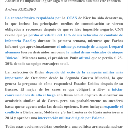
Análisis: Es imposible lograr algo si se intensifica aún más este conflicto
Andrew KORYBKO
La contraofensiva
respaldada por
la
OTAN
de Kiev ha sido desastrosa,
lo que incluso los principales medios de comunicación se vieron
obligados a reconocer después de que se hizo imposible negarlo. CNN
reveló que ya
perdió alrededor del 15% de sus vehículos de combate de
infantería Bradley
durante la primera semana, mientras que Forbes
informó que aproximadamente
el mismo porcentaje de tanques Leopard
alemanes
fueron destruidos, así como
la mitad de sus vehículos de ataque
"únicos"
. Mientras tanto, el presidente Putin
afirmó
que se perdió el 25-
30% de todo su equipo extranjero total.
La reelección de Biden
depende del éxito de la
campaña militar más
importante
de Occidente desde la Segunda Guerra Mundial, lo que
genera la pregunta de cómo responderá Estados Unidos después de su
fracaso. El mejor de los casos es que obligará a Kiev a
iniciar
conversaciones de alto el fuego
con Rusia con el objetivo de alcanzar un
armisticio similar al de Corea, pero eso probablemente no sucederá
hasta que se agoten todas las demás opciones. Estos incluyen
expandir el
conflicto
a Bielorrusia, Moldavia y/o las fronteras de Rusia anteriores a
2014 y aprobar una
intervención militar dirigida por Polonia
.
Todas estas opciones podrían conducir a una política arriesgada nuclear