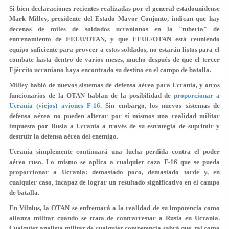
Si bien declaraciones recientes realizadas por el general estadounidense
Mark Milley, presidente del Estado Mayor Conjunto, indican que hay
decenas de miles de soldados ucranianos en la "tubería" de
entrenamiento de EEUU/OTAN, y que EEUU/OTAN está reuniendo
equipo suficiente para proveer a estos soldados, no estarán listos para el
combate hasta dentro de varios meses, mucho después de que el tercer
Ejército ucraniano haya encontrado su destino en el campo de batalla.
Milley habló de nuevos sistemas de defensa aérea para Ucrania, y otros
funcionarios de la OTAN hablan de la posibilidad de
proporcionar a
Ucrania (viejos) aviones F-16
. Sin embargo, los nuevos sistemas de
defensa aérea no pueden alterar por sí mismos una realidad militar
impuesta por Rusia a Ucrania a través de su estrategia de suprimir y
destruir la defensa aérea del enemigo.
Ucrania simplemente continuará una lucha perdida contra el poder
aéreo ruso. Lo mismo se aplica a cualquier caza F-16 que se pueda
proporcionar a Ucrania: demasiado poco, demasiado tarde y, en
cualquier caso, incapaz de lograr un resultado significativo en el campo
de batalla.
En Vilnius, la OTAN se enfrentará a la realidad de su impotencia como
alianza militar cuando se trata de contrarrestar a Rusia en Ucrania.
Cualquier analista militar de cualquier competencia sabrá que, tal como