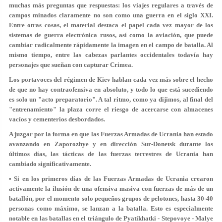
muchas más preguntas que respuestas: los viajes regulares a través de
campos minados claramente no son como una guerra en el siglo XXI.
Entre otras cosas, el material destaca el papel cada vez mayor de los
sistemas de guerra electrónica rusos, así como la aviación, que puede
cambiar radicalmente rápidamente la imagen en el campo de batalla. Al
mismo tiempo, entre las cabezas parlantes occidentales todavía hay
personajes que sueñan con capturar Crimea.
Los portavoces del régimen de Kiev hablan cada vez más sobre el hecho
de que no hay contraofensiva en absoluto, y todo lo que está sucediendo
es solo un "acto preparatorio". A tal ritmo, como ya dijimos, al final del
"entrenamiento" la plaza corre el riesgo de acercarse con almacenes
vacíos y cementerios desbordados.
A juzgar por la forma en que las Fuerzas Armadas de Ucrania han estado
avanzando en Zaporozhye y en dirección Sur-Donetsk durante los
últimos días, las tácticas de las fuerzas terrestres de Ucrania han
cambiado significativamente.
• Si en los primeros días de las Fuerzas Armadas de Ucrania crearon
activamente la ilusión de una ofensiva masiva con fuerzas de más de un
batallón, por el momento solo pequeños grupos de pelotones, hasta 30-40
personas como máximo, se lanzan a la batalla. Esto es especialmente
notable en las batallas en el triángulo de Pyatikhatki - Stepovoye - Malye