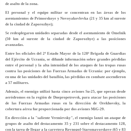
de asalto de la zona.
El personal y el equipo militar se concentran en las áreas de los
asentamientos de Primorskoye y Novoyakovlevka (21 y 35 km al sureste
de la ciudad de Zaporozhye);
Se redesplegaron unidades separadas desde el asentamiento de Omelnik
(50 km al sureste de la ciudad de Zaporozhye) a las posiciones
avanzadas.
Entre los oficiales del 2º Estado Mayor de la 128ª Brigada de Guardias
del Ejército de Ucrania, se difunde información sobre grandes pérdidas
entre el personal y la alta intensidad de los ataques de las tropas rusas
contra las posiciones de las Fuerzas Armadas de Ucrania: por ejemplo,
en una de las unidades del batallón, las pérdidas en combate ascendieron
a 57 militares.
Además, el enemigo utilizó hasta cinco aviones Su-25, que operan desde
aeródromos en la región de Dnepropetrovsk, para atacar las posiciones
de las Fuerzas Armadas rusas en la dirección de Orekhovsky, la
cobertura aérea fue proporcionada por dos aviones MiG-29.
En dirección a la "saliente Vremievsky", el enemigo lanzó un ataque de
grupos de asalto del destacamento 35 y 231 sobre el destacamento 128,
con la tarea de llegar a la carretera Rovnopol-Staromayorskoye (65 y 83