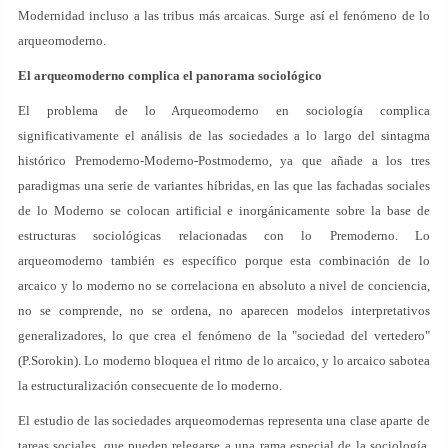
Modernidad incluso a las tribus más arcaicas. Surge así el fenómeno de lo
arqueomoderno.
El arqueomoderno complica el panorama sociológico
El problema de lo Arqueomoderno en sociología complica
significativamente el análisis de las sociedades a lo largo del sintagma
histórico Premoderno-Moderno-Postmoderno, ya que añade a los tres
paradigmas una serie de variantes híbridas, en las que las fachadas sociales
de lo Moderno se colocan artificial e inorgánicamente sobre la base de
estructuras sociológicas relacionadas con lo Premoderno. Lo
arqueomoderno también es específico porque esta combinación de lo
arcaico y lo moderno no se correlaciona en absoluto a nivel de conciencia,
no se comprende, no se ordena, no aparecen modelos interpretativos
generalizadores, lo que crea el fenómeno de la "sociedad del vertedero"
(P.Sorokin). Lo moderno bloquea el ritmo de lo arcaico, y lo arcaico sabotea
la estructuralización consecuente de lo moderno.
El estudio de las sociedades arqueomodernas representa una clase aparte de
tareas sociales, que pueden relegarse a una rama especial de la sociología.