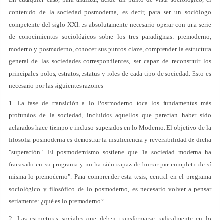
contenido de la sociedad posmoderna, es decir, para ser un sociólogo
competente del siglo XXI, es absolutamente necesario operar con una serie
de conocimientos sociológicos sobre los tres paradigmas: premoderno,
moderno y posmoderno, conocer sus puntos clave, comprender la estructura
general de las sociedades correspondientes, ser capaz de reconstruir los
principales polos, estratos, estatus y roles de cada tipo de sociedad. Esto es
necesario por las siguientes razones
1. La fase de transición a lo Postmoderno toca los fundamentos más
profundos de la sociedad, incluidos aquellos que parecían haber sido
aclarados hace tiempo e incluso superados en lo Moderno. El objetivo de la
filosofía posmoderna es demostrar la insuficiencia y reversibilidad de dicha
"superación". El posmodernismo sostiene que "la sociedad moderna ha
fracasado en su programa y no ha sido capaz de borrar por completo de sí
misma lo premoderno". Para comprender esta tesis, central en el programa
sociológico y filosófico de lo posmoderno, es necesario volver a pensar
seriamente: ¿qué es lo premoderno?
2. Las estructuras sociales que deben transformarse radicalmente en lo