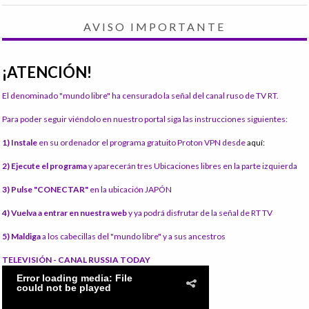
AVISO IMPORTANTE
¡ATENCIÓN!
El denominado "mundo libre" ha censurado la señal del canal ruso de TV RT.
Para poder seguir viéndolo en nuestro portal siga las instrucciones siguientes:
1) Instale
en su ordenador el programa gratuito Proton VPN desde
aquí:
2) Ejecute el programa
y aparecerán tres Ubicaciones libres en la parte izquierda
3) Pulse "CONECTAR"
en la ubicación JAPÓN
4) Vuelva a entrar en nuestra web
y ya podrá disfrutar de la señal de RT TV
5) Maldiga
a los cabecillas del "mundo libre" y a sus ancestros
TELEVISIÓN - CANAL RUSSIA TODAY