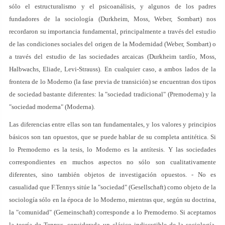
sólo el estructuralismo y el psicoanálisis, y algunos de los padres
fundadores de la sociología (Durkheim, Moss, Weber, Sombart) nos
recordaron su importancia fundamental, principalmente a través del estudio
de las condiciones sociales del origen de la Modernidad (Weber, Sombart) o
a través del estudio de las sociedades arcaicas (Durkheim tardío, Moss,
Halbwachs, Eliade, Levi-Strauss). En cualquier caso, a ambos lados de la
frontera de lo Moderno (la fase previa de transición) se encuentran dos tipos
de sociedad bastante diferentes: la "sociedad tradicional" (Premoderna) y la
"sociedad moderna" (Moderna).
Las diferencias entre ellas son tan fundamentales, y los valores y principios
básicos son tan opuestos, que se puede hablar de su completa antitética. Si
lo Premoderno es la tesis, lo Moderno es la antítesis. Y las sociedades
correspondientes en muchos aspectos no sólo son cualitativamente
diferentes, sino también objetos de investigación opuestos. - No es
casualidad que F.Tennys sitúe la "sociedad" (Gesellschaft) como objeto de la
sociología sólo en la época de lo Moderno, mientras que, según su doctrina,
la "comunidad" (Gemeinschaft) corresponde a lo Premoderno. Si aceptamos
la teoría de Tennys, considerada un clásico indiscutible de la sociología,