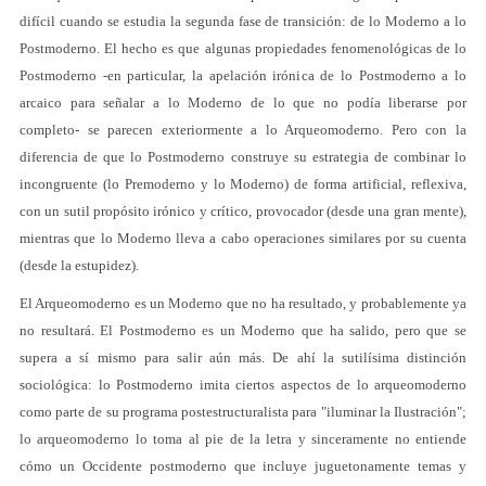
difícil cuando se estudia la segunda fase de transición: de lo Moderno a lo
Postmoderno. El hecho es que algunas propiedades fenomenológicas de lo
Postmoderno -en particular, la apelación irónica de lo Postmoderno a lo
arcaico para señalar a lo Moderno de lo que no podía liberarse por
completo- se parecen exteriormente a lo Arqueomoderno. Pero con la
diferencia de que lo Postmoderno construye su estrategia de combinar lo
incongruente (lo Premoderno y lo Moderno) de forma artificial, reflexiva,
con un sutil propósito irónico y crítico, provocador (desde una gran mente),
mientras que lo Moderno lleva a cabo operaciones similares por su cuenta
(desde la estupidez).
El Arqueomoderno es un Moderno que no ha resultado, y probablemente ya
no resultará. El Postmoderno es un Moderno que ha salido, pero que se
supera a sí mismo para salir aún más. De ahí la sutilísima distinción
sociológica: lo Postmoderno imita ciertos aspectos de lo arqueomoderno
como parte de su programa postestructuralista para "iluminar la Ilustración";
lo arqueomoderno lo toma al pie de la letra y sinceramente no entiende
cómo un Occidente postmoderno que incluye juguetonamente temas y