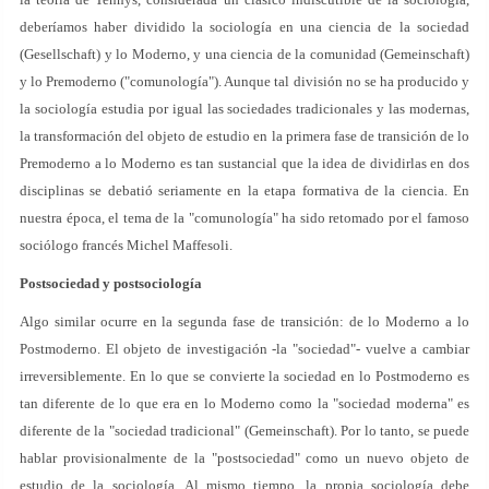
deberíamos haber dividido la sociología en una ciencia de la sociedad
(Gesellschaft) y lo Moderno, y una ciencia de la comunidad (Gemeinschaft)
y lo Premoderno ("comunología"). Aunque tal división no se ha producido y
la sociología estudia por igual las sociedades tradicionales y las modernas,
la transformación del objeto de estudio en la primera fase de transición de lo
Premoderno a lo Moderno es tan sustancial que la idea de dividirlas en dos
disciplinas se debatió seriamente en la etapa formativa de la ciencia. En
nuestra época, el tema de la "comunología" ha sido retomado por el famoso
sociólogo francés Michel Maffesoli.
Postsociedad y postsociología
Algo similar ocurre en la segunda fase de transición: de lo Moderno a lo
Postmoderno. El objeto de investigación -la "sociedad"- vuelve a cambiar
irreversiblemente. En lo que se convierte la sociedad en lo Postmoderno es
tan diferente de lo que era en lo Moderno como la "sociedad moderna" es
diferente de la "sociedad tradicional" (Gemeinschaft). Por lo tanto, se puede
hablar provisionalmente de la "postsociedad" como un nuevo objeto de
estudio de la sociología. Al mismo tiempo, la propia sociología debe