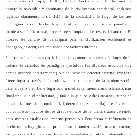
occidentales - Europa, EE.UU., Canadá, Australia, etc. En la zona de
desarrollo sostenible y dominante de la civilización occidental, podemos
registrar claramente la transición de la sociedad a lo largo de los tres
paradigmas, con el hecho de que la afirmación de cada nuevo paradigma
tiende a ser fundamental, irreversible y limpia de los restos del anterior. El
proceso de cambio de paradigma para la civilización occidental es
endógeno, es decir, está impulsado por factores internos.
Para todas las demás sociedades, el movimiento sucesivo a lo largo de la
cadena de cambios de paradigma (incluidos los diversos subciclos que
hemos descrito anteriormente) o bien tiene un carácter externo, exógeno
(tiene lugar a través de la colonización o a través de la modernización
defensiva), o bien tiene lugar sólo a medias (el monoteísmo islámico, más
"moderno" que el politeísmo, y más aún que los cultos arcaicos, nunca ha
cruzado la línea de la modernidad, deteniéndose ante ella), o está ausente
por completo (muchos de los grupos étnicos de la Tierra siguen viviendo
bajo sistemas estables de "retorno perpetuo"). Pero como la influencia de
Occidente es hoy global, el primer caso -la modernización (o aculturación)
exógena- se extiende a casi todas las sociedades, aportando elementos de