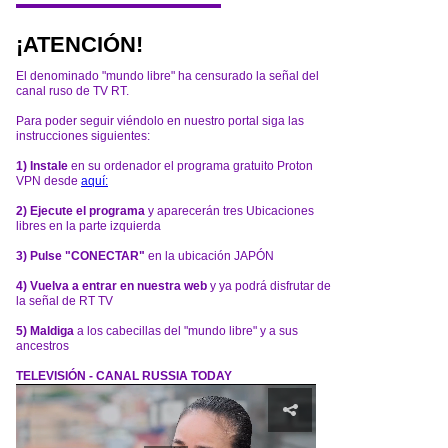
¡ATENCIÓN!
El denominado "mundo libre" ha censurado la señal del
canal ruso de TV RT.
Para poder seguir viéndolo en nuestro portal siga las
instrucciones siguientes:
1) Instale
en su ordenador el programa gratuito Proton
VPN desde
aquí:
2) Ejecute el programa
y aparecerán tres Ubicaciones
libres en la parte izquierda
3) Pulse "CONECTAR"
en la ubicación JAPÓN
4) Vuelva a entrar en nuestra web
y ya podrá disfrutar de
la señal de RT TV
5) Maldiga
a los cabecillas del "mundo libre" y a sus
ancestros
TELEVISIÓN - CANAL RUSSIA TODAY