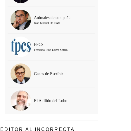
Animales de compañía
Juan Manuel De Prada
FPCS
Fernando Pino Calvo Sotelo
Ganas de Escribir
El Aullido del Lobo
EDITORIAL INCORRECTA