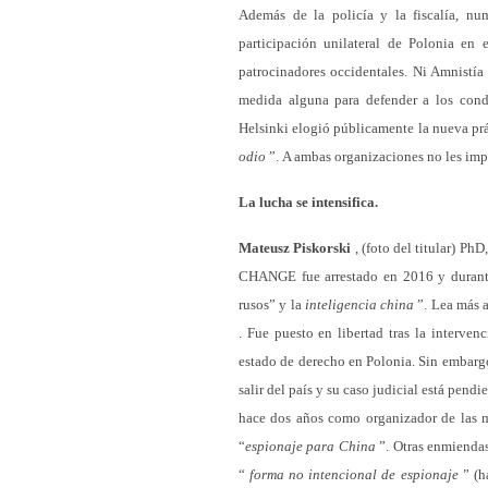
Además de la policía y la fiscalía, nu
participación unilateral de Polonia en 
patrocinadores occidentales. Ni Amnistí
medida alguna para defender a los conde
Helsinki elogió públicamente la nueva p
odio
”. A ambas organizaciones no les impo
La lucha se intensifica.
Mateusz Piskorski
, (foto del titular) Ph
CHANGE fue arrestado en 2016 y durante 
rusos” y la
inteligencia china
”. Lea más 
. Fue puesto en libertad tras la interve
estado de derecho en Polonia. Sin embargo,
salir del país y su caso judicial está pendi
hace dos años como organizador de las m
“
espionaje
para China
”. Otras enmiendas
“
forma no intencional de espionaje
” (ha