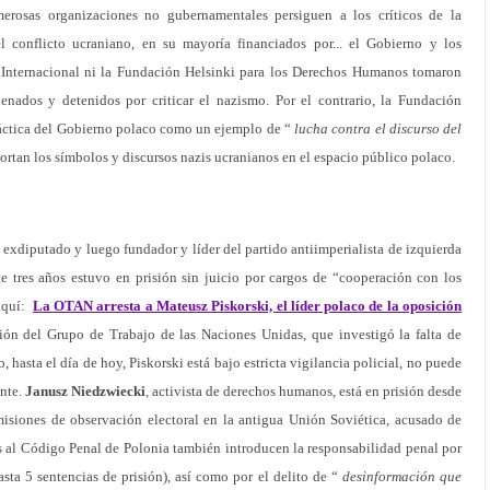
merosas organizaciones no gubernamentales persiguen a los críticos de la
el conflicto ucraniano, en su mayoría financiados por... el Gobierno y los
a Internacional ni la Fundación Helsinki para los Derechos Humanos tomaron
nados y detenidos por criticar el nazismo. Por el contrario, la Fundación
ráctica del Gobierno polaco como un ejemplo de “
lucha contra el discurso del
rtan los símbolos y discursos nazis ucranianos en el espacio público polaco.
D, exdiputado y luego fundador y líder del partido antiimperialista de izquierda
tres años estuvo en prisión sin juicio por cargos de “cooperación con los
aquí:
La OTAN arresta a Mateusz Piskorski, el líder polaco de la oposición
nción del Grupo de Trabajo de las Naciones Unidas, que investigó la falta de
 hasta el día de hoy, Piskorski está bajo estricta vigilancia policial, no puede
ente.
Janusz Niedzwiecki
, activista de derechos humanos, está en prisión desde
isiones de observación electoral en la antigua Unión Soviética, acusado de
 al Código Penal de Polonia también introducen la responsabilidad penal por
sta 5 sentencias de prisión), así como por el delito de “
desinformación que