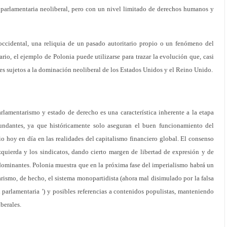
a parlamentaria neoliberal, pero con un nivel limitado de derechos humanos y
occidental, una reliquia de un pasado autoritario propio o un fenómeno del
rario, el ejemplo de Polonia puede utilizarse para trazar la evolución que, casi
ses sujetos a la dominación neoliberal de los Estados Unidos y el Reino Unido.
rlamentarismo y estado de derecho es una característica inherente a la etapa
undantes, ya que históricamente solo aseguran el buen funcionamiento del
io hoy en día en las realidades del capitalismo financiero global. El consenso
izquierda y los sindicatos, dando cierto margen de libertad de expresión y de
s dominantes. Polonia muestra que en la próxima fase del imperialismo habrá un
itarismo, de hecho, el sistema monopartidista (ahora mal disimulado por la falsa
n parlamentaria
'
) y posibles referencias a contenidos populistas, manteniendo
berales.