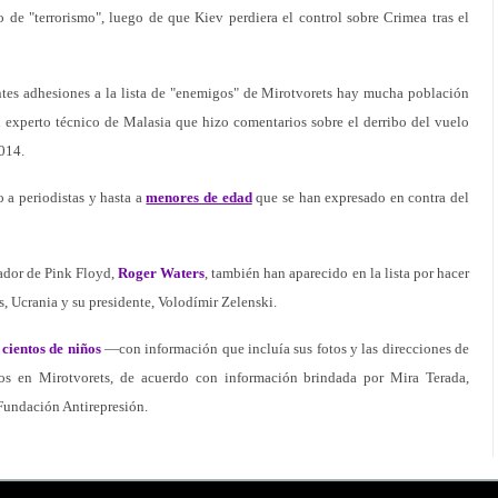
o de "terrorismo", luego de que Kiev perdiera el control sobre Crimea tras el
entes adhesiones a la lista de "enemigos" de Mirotvorets hay mucha población
n experto técnico de Malasia que hizo comentarios sobre el derribo del vuelo
014.
o a periodistas y hasta a
menores de edad
que se han expresado en contra del
ador de Pink Floyd,
Roger Waters
, también han aparecido en la lista por hacer
, Ucrania y su presidente, Volodímir Zelenski.
 cientos de niños
—con información que incluía sus fotos y las direcciones de
dos en Mirotvorets, de acuerdo con información brindada por Mira Terada,
Fundación Antirepresión.