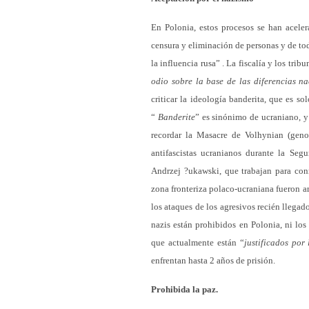
En Polonia, estos procesos se han aceler
censura y eliminación de personas y de tod
la influencia rusa” . La fiscalía y los tri
odio sobre la base de las diferencias na
criticar la ideología banderita, que es 
“
Banderite
” es sinónimo de ucraniano, y 
recordar la Masacre de Volhynian (geno
antifascistas ucranianos durante la Se
Andrzej ?ukawski, que trabajan para co
zona fronteriza polaco-ucraniana fueron arr
los ataques de los agresivos recién llega
nazis están prohibidos en Polonia, ni los
que actualmente están “
justificados por
enfrentan hasta 2 años de prisión.
Prohibida la paz.