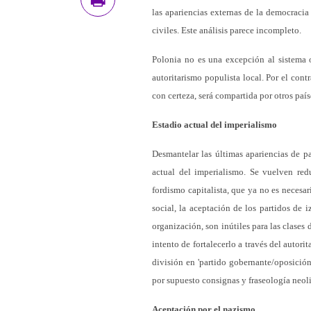
las apariencias externas de la democraci
civiles. Este análisis parece incompleto.
Polonia no es una excepción al sistema 
autoritarismo populista local. Por el cont
con certeza, será compartida por otros paí
Estadio actual del imperialismo
Desmantelar las últimas apariencias de pa
actual del imperialismo. Se vuelven red
fordismo capitalista, que ya no es necesar
social, la aceptación de los partidos de 
organización, son inútiles para las clase
intento de fortalecerlo a través del autor
división en 'partido gobernante/oposició
por supuesto consignas y fraseología neoli
Aceptación por el nazismo