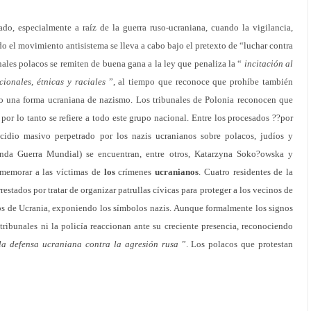
ado, especialmente a raíz de la guerra ruso-ucraniana, cuando la vigilancia,
o el movimiento antisistema se lleva a cabo bajo el pretexto de “luchar contra
bunales polacos se remiten de buena gana a la ley que penaliza la “
incitación al
cionales, étnicas y raciales
”, al tiempo que reconoce que prohíbe también
solo una forma ucraniana de nazismo. Los tribunales de Polonia reconocen que
por lo tanto se refiere a todo este grupo nacional. Entre los procesados ??por
cidio masivo perpetrado por los nazis ucranianos sobre polacos, judíos y
gunda Guerra Mundial) se encuentran, entre otros, Katarzyna Soko?owska y
nmemorar a las víctimas de
los
crímenes
ucranianos
. Cuatro residentes de la
estados por tratar de organizar patrullas cívicas para proteger a los vecinos de
dos de Ucrania, exponiendo los símbolos nazis. Aunque formalmente los signos
 tribunales ni la policía reaccionan ante su creciente presencia, reconociendo
 la defensa ucraniana contra la agresión rusa
”. Los polacos que protestan