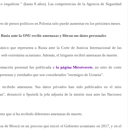
a o engañosa
” (hasta 8 años). Las competencias de la Agencia de Seguridad
ero de presos políticos en Polonia solo puede aumentar en los próximos meses.
 Rusia ante la ONU recibe amenazas y filtran sus datos personales
nico que representa a Rusia ante la Corte de Justicia Internacional de las
o web extremista ucraniano. Además, el litigante recibió amenazas de muerte.
ormación personal fue publicada a
la página Mirotvorets
, un sitio de corte
 personas y entidades que son considerados "enemigos de Ucrania".
 recibido amenazas. Sus datos privados han sido publicados en el sitio
ias", denunció a Sputnik la jefa adjunta de la misión rusa ante las Naciones
nte que sí ha recibido diferentes amenazas de muerte.
nsa de Moscú en un proceso que inició el Gobierno ucraniano en 2017, y en el