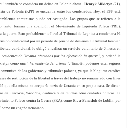
a
" también se considera un delito en Polonia ahora.
Henryk Mikietyn
(71),
sta de Polonia (KPP) se encuentra entre los condenados. Hoy, el KPP está
emblemas comunistas puede ser castigado. Los grupos que se refieren a la
lo tanto, forman una coalición, el Movimiento de Izquierda Polaca (PRL),
a la guerra. Esto probablemente llevó al Tribunal de Legnica a condenar a H.
ensión condicional por un período de prueba de dos años. El tribunal también
libertad condicional, lo obligó a realizar un servicio voluntario de 6 meses en
 residentes de Ucrania afectados por los efectos de la guerra
”, y ordenó la
ikietyn como una “
herramienta del crimen
”. También podemos estar seguros
icomunista de los gobiernos y tribunales polacos, ya que la bloguera católica
ses de restricción de la libertad a través del trabajo no remunerado con fines
puló que ella misma no aceptaría nazis de Ucrania en su propia casa. Se dictan
luso en Cracovia, Wroc?aw, ?widnica y en muchas otras ciudades polacas. La
Movimiento Polaco contra la Guerra (PRA), como
Piotr Panasiuk
de Lublin, por
 como un engaño ucraniano.