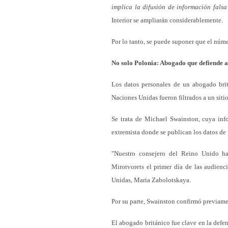
implica la difusión de información fals
Interior se ampliarán considerablemente.
Por lo tanto, se puede suponer que el núm
No solo Polonia: Abogado que defiende a
Los datos personales de un abogado britá
Naciones Unidas fueron filtrados a un siti
Se trata de Michael Swainston, cuya inf
extremista donde se publican los datos de
"Nuestro consejero del Reino Unido ha
Mirotvorets el primer día de las audienc
Unidas, Maria Zabolotskaya.
Por su parte, Swainston confirmó previame
El abogado británico fue clave en la defe