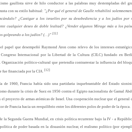
ismo gaullista sirve de hilo conductor a las palabras muy destempladas del gr
rasta con su estilo habitual:
"¿Por qué el general de Gaulle rehabilitó solemnemen
scándalo? ¿Castigar a los israelíes por su desobediencia y a los judíos por 
nte cualquier deseo de doble lealtad? ¿Vender algunos Mirage más a los país
[11]
os golpeando a los judíos? (…)”
 el papel que desempeñó Raymond Aron como relevo de los intereses estratégic
el Congreso Internacional por la Libertad de la Cultura (CILC) fundado en Berl
 Organización político-cultural que pretendía contrarrestar la influencia del bloq
[12]
e fue financiada por la CIA.
a de 1960, Francia había sido una partidaria inquebrantable del Estado sionist
omo durante la crisis de Suez en 1956 contra el Egipto nacionalista de Gamal Abd
 el proyecto de armas atómicas de Israel. Una cooperación nuclear que el general 
or de Francia hacia un reequilibrio entre los diferentes polos de poder de la época.
e la Segunda Guerra Mundial, en crisis política recurrente bajo la IV - a Repúblic
política de poder basada en la disuasión nuclear, el realismo político (por ejempl