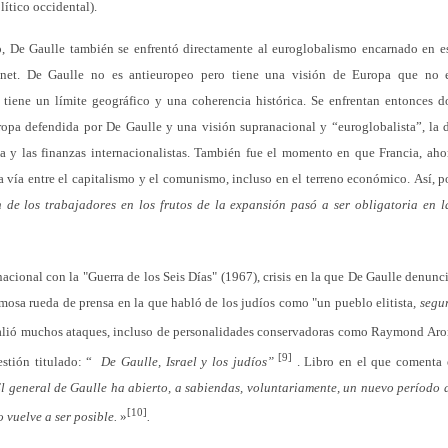
ítico occidental).
o, De Gaulle también se enfrentó directamente al euroglobalismo encarnado en e
et. De Gaulle no es antieuropeo pero tiene una visión de Europa que no 
tiene un límite geográfico y una coherencia histórica. Se enfrentan entonces d
opa defendida por De Gaulle y una visión supranacional y “euroglobalista”, la 
 y las finanzas internacionalistas. También fue el momento en que Francia, aho
a vía entre el capitalismo y el comunismo, incluso en el terreno económico. Así, p
 de los trabajadores en los frutos de la expansión pasó a ser obligatoria en l
acional con la "Guerra de los Seis Días" (1967), crisis en la que De Gaulle denunc
famosa rueda de prensa en la que habló de los judíos como "un pueblo elitista
, segu
valió muchos ataques, incluso de personalidades conservadoras como Raymond Aro
[9]
estión titulado: “
De Gaulle, Israel y los judíos”
. Libro en el que comenta 
l general de Gaulle ha abierto, a sabiendas, voluntariamente, un nuevo período 
[10]
o vuelve a ser posible.
»
.