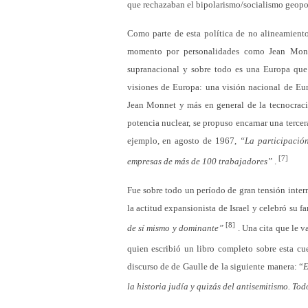
que rechazaban el bipolarismo/socialismo geopol
Como parte de esta política de no alineamient
momento por personalidades como Jean Monn
supranacional y sobre todo es una Europa que 
visiones de Europa: una visión nacional de Eur
Jean Monnet y más en general de la tecnocracia
potencia nuclear, se propuso encarnar una tercer
ejemplo, en agosto de 1967,
“La participación
[7]
empresas de más de 100 trabajadores”
.
Fue sobre todo un período de gran tensión intern
la actitud expansionista de Israel y celebró su 
[8]
de sí mismo y dominante”
. Una cita que le 
quien escribió un libro completo sobre esta cu
discurso de de Gaulle de la siguiente manera: “
E
la historia judía y quizás del antisemitismo. Tod