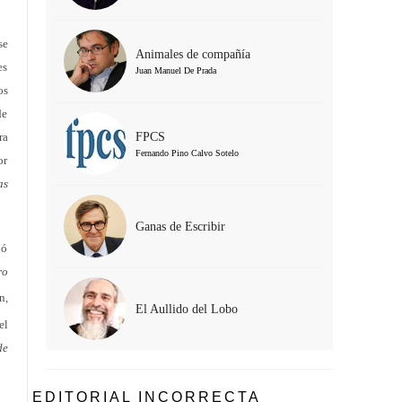
se
Animales de compañía
es
Juan Manuel De Prada
os
de
FPCS
ra
Fernando Pino Calvo Sotelo
or
as
Ganas de Escribir
ió
ro
n,
El Aullido del Lobo
el
de
EDITORIAL INCORRECTA