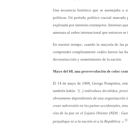
Una secuencia histórica que se asemejaba a 
políticas. Un período político crucial marcado 
explotada por intereses extranjeros. Intereses qu
amenaza al orden internacional que entonces se 
En nuestro tiempo, cuando la mayoría de las per
comprender completamente cuáles fueron las fue
deconstrucción y sometimiento de la nación.
Mayo del 68, una prerrevolución de color contr
El 14 de mayo de 1968, George Pompidou, enton
también había:
"(...) individuos decididos, pro
obviamente dependientes de una organización in
crear subversión en los países occidentales, si
cita de la paz en el Lejano Oriente (NDA
: Gue
[1
perjudique ni a la nación ni a la República. »