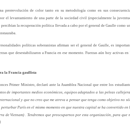
una prerrevolución de color tanto en su metodología como en sus consecuenci
por el levantamiento de una parte de la sociedad civil (especialmente la juventu
e percibían la recuperación política llevada a cabo por el general de Gaulle como u
instauraba.
sonalidades políticas soberanistas afirman ser el general de Gaulle, es importan
rzas que desestabilizaron a Francia en ese momento. Fuerzas aún hoy activas en 
a la Francia gaullista
ces Primer Ministro, declaró ante la Asamblea Nacional que entre los estudiant
vistos de importantes medios económicos, equipos adaptados a las peleas callejera
ternacional y que no creo que me atreva a pensar que tenga como objetivo no só
no perturbar París en el mismo momento en que nuestra capital se ha convertido en 
rra de Vietnam)
. Tendremos que preocuparnos por esta organización, para que 
]