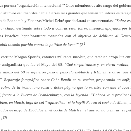
ica por una “organización internacional”? Otros miembros de alto rango del gobier
disturbios estudiantiles había fuerzas más grandes que tenían un interés estratégi
istro de Economía y Finanzas Michel Debré que declarará en sus memorias:
“Sobre es
cular chino, destinado sobre todo a contrarrestar los movimientos apoyados por l
gas israelíes ingeniosamente montadas con el objetivo de debilitar al Gener
]
abía tomado partido contra la política de Israel” [2
l escritor Morgan Sportès, entonces militante maoísta, que también arroja luz ent
r antigaullista que fue el Mayo del 68: "
Qué simpatizantes y, en cierta medida, 
e marzo del 68 le siguieron paso a paso Paris-Match y RTL, entre otros, que 
”. Reportaje fotográfico sobre Cohn-Bendit en su cocina, preparando un café;
l colmo de la ironía, una toma a doble página que lo muestra con una chaquet
 frente a la Puerta de Brandenburgo, con la leyenda: "Y ahora va a predicar 
bien, en Match, hoja de col "izquierdista" si la hay!!! Fue en el coche de Match, 
ados de mayo de 1968, fue en el coche de Match en el que volvió a entrar: su pe
[3]
 »
Bendit se jactaba de haber sido abordado por la CIA: "
En junio del 68 Cohn-Bend