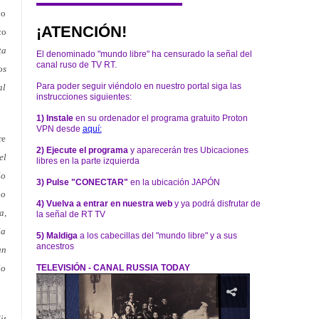
no
¡ATENCIÓN!
co
ta
El denominado "mundo libre" ha censurado la señal del
canal ruso de TV RT.
os
Para poder seguir viéndolo en nuestro portal siga las
al
instrucciones siguientes:
1) Instale
en su ordenador el programa gratuito Proton
VPN desde
aquí:
re
2) Ejecute el programa
y aparecerán tres Ubicaciones
el
libres en la parte izquierda
lo
3) Pulse "CONECTAR"
en la ubicación JAPÓN
 o
4) Vuelva a entrar en nuestra web
y ya podrá disfrutar de
a,
la señal de RT TV
la
5) Maldiga
a los cabecillas del "mundo libre" y a sus
ancestros
un
lo
TELEVISIÓN - CANAL RUSSIA TODAY
it