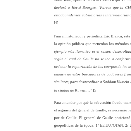
declaró a Hervé Bourges: "Parece que la CIA
estadounidenses, subsidiarias e intermediarias
[4]
Para el historiador y periodista Eric Branca, es
la opinión pública que recuerdan los métodos e
ejemplo más llamativo es el rumor, desarroll
según el cual de Gaulle no se iba a conforma
ordenar la repatriación de los cuerpos de los 
imagen de estos buscadores de cadáveres fran
similares, para desacreditar a Saddam Hussein
]
la ciudad de Kuwait…”
[5
Para entender por qué la subversión freudo-marx
el régimen del general de Gaulle, es necesario 
por de Gaulle. El general de Gaulle posicionó 
geopolíticas de la época: 1/ EE.UU./OTAN; 2/ 