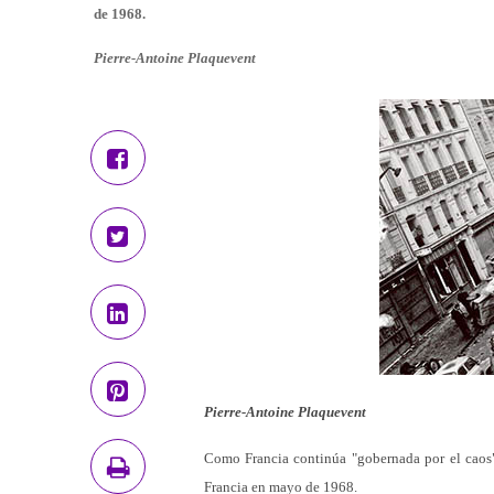
de 1968.
Pierre-Antoine Plaquevent
Pierre-Antoine Plaquevent
Como Francia continúa "gobernada por el caos" 
Francia en mayo de 1968.