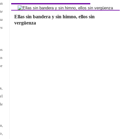
an
te
Ellas sin bandera y sin himno, ellos sin
su
vergüenza
es
os
ín
ue
a,
el
de
a,
o,