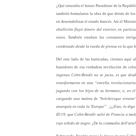
¿Qué entendía el futuro Presidente de la Repúbl
también formularon la idea de que detrás de los 
en desestabilizar el estado francés. Así el Min
ebullición fluyó dinero del exterior, en parti
rusos. También estaban las constantes intri
condenado desde la rueda de prensa en la que h
Del otro lado de las barricadas, citemos aquí a
bastidores de esa verdadera revolución de colo
ingenuo Cohn-Bendit no se jacta, es que desd
transformaron en una “estrella revolucionaria
jugando con los hijos de su hermano; o, en e
cargando una maleta de "bolchevique errante",
anarquía en toda la 'Europa'". ¡¡¡Esto, lo digo 
ID 19, que Cohn-Bendit salió de Francia a medi
rojo teñido de negro. ¡De la commedia dell'arte!
Sobre todo, Sportès evoca la época en que Cohn-