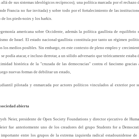
allá de sus sistemas ideológicos recíprocos); una política marcada por el rechazo 
nde Francia no fue invitada) y sobre todo por el fortalecimiento de las institucion
de los pieds-noirs y los harkis.
gemonía americana sobre Occidente, además la política gaullista de equilibrio 
smo de Israel. El estado nacional-gaullista constituía por tanto un régimen políti
os los medios posibles. Sin embargo, en este contexto de pleno empleo y crecimien
e podía atacar, e incluso derrotar, a un sólido adversario que teóricamente estaba 
timidad histórica de la "cruzada de las democracias" contra el fascismo gracias 
uego nuevas formas de debilitar un estado,
diantil pilotada y enmarcada por actores políticos vinculados al exterior por s
 sociedad abierta
ryeh Neier, presidente de Open Society Foundations y director ejecutivo de Hum
er fue anteriormente uno de los creadores del grupo Students for a Democrat
s importante entre los grupos de la extrema izquierda radical estadounidense de 