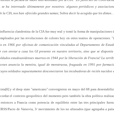
 se ha interesado últimamente por nosotros: algunos periódicos y asociacion
 de la CIA, nos han ofrecido grandes sumas; Sobra decir la acogida que les dimos
ta influencia clandestina de la CIA fue muy real y tomó la forma de manipulaciones 
mpleados por las revoluciones de colores hoy en otros teatros de operaciones. "
ado en 1966 por oficinas de comunicación vinculadas al Departamento de Estad
r con enviar a casa los
GI
presente en nuestro territorio, sino que se disponía
soldados estadounidenses muertos en 1944 por la liberación de Francia! La terrib
ceses anuncia la mentira, igual de monstruosa, fraguada en 1991 por farmaci
 cuyos soldados supuestamente desconectaron las incubadoras de recién nacidos 
ista[6] y el deep state "americano" convergieron en mayo del 68 para desestabiliz
recordar el contexto geopolítico del momento pero también la obra política realiza
entonces a Francia como potencia de equilibrio entre las tres principales fuerz
URSS/Pacto de Varsovia, 3/ movimiento de los no alineados (que agrupaba a país