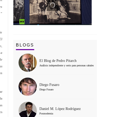
es
…”
de
El
BLOGS
o,
 a
le
El Blog de Pedro Pitarch
Análisis independiente y serio para personas cabales
as
en
Diego Fusaro
Diego Fusaro
ar
da
as
Daniel M. López Rodríguez
es
Posmodernia