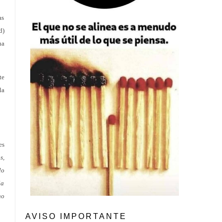
as
d)
na
te
la
es
s,
lo
la
no
AVISO IMPORTANTE