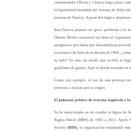
considerando a Rusia y China a largo plazo, más 
la bipolaridad heredada del sistema de Yalta (do
internas de Francia. A pesar del trágico abandono 
Esta Francia planteó un grave problema a la he
Oriente Medio constituyó un freno al expansioni
antagónico que había que desestabilizar por tod
económico de fines de la década de 1960, ¿cómo s
su lado? Es más, un aliado que recibió la legi
gaullismo de guerra. Aquí es donde entrarán en j
Como, por ejemplo, el uso de una protesta estu
intereses o incluso por su origen.
El judaísmo político de extrema izquierda y la
Ya he mencionado en mi estudio la figura de A
Rights Watch (HRW) de 1993 a 2012. Aryeh Nei
Society
(HDS)
, la organización estudiantil má