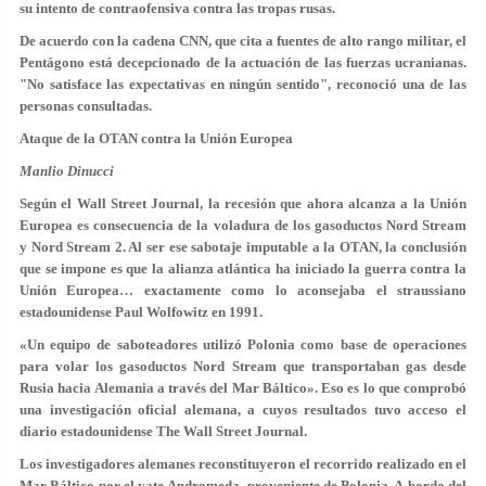
su intento de contraofensiva contra las tropas rusas.
De acuerdo con la cadena CNN, que cita a fuentes de alto rango militar, el
Pentágono está decepcionado de la actuación de las fuerzas ucranianas.
"No satisface las expectativas en ningún sentido", reconoció una de las
personas consultadas.
Ataque de la OTAN contra la Unión Europea
Manlio Dinucci
Según el Wall Street Journal, la recesión que ahora alcanza a la Unión
Europea es consecuencia de la voladura de los gasoductos Nord Stream
y Nord Stream 2. Al ser ese sabotaje imputable a la OTAN, la conclusión
que se impone es que la alianza atlántica ha iniciado la guerra contra la
Unión Europea… exactamente como lo aconsejaba el straussiano
estadounidense Paul Wolfowitz en 1991.
«Un equipo de saboteadores utilizó Polonia como base de operaciones
para volar los gasoductos Nord Stream que transportaban gas desde
Rusia hacia Alemania a través del Mar Báltico». Eso es lo que comprobó
una investigación oficial alemana, a cuyos resultados tuvo acceso el
diario estadounidense The Wall Street Journal.
Los investigadores alemanes reconstituyeron el recorrido realizado en el
Mar Báltico por el yate Andromeda, proveniente de Polonia. A bordo del