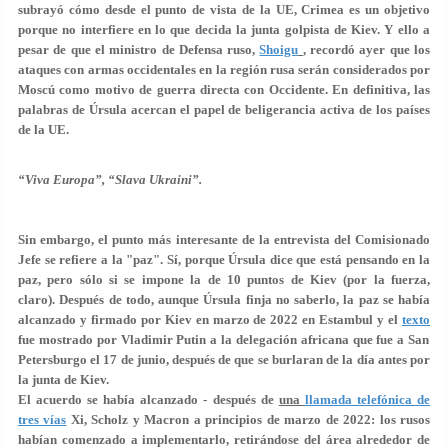
subrayó cómo desde el punto de vista de la UE, Crimea es un objetivo
porque no interfiere en lo que decida la junta golpista de Kiev. Y ello a
pesar de que el ministro de Defensa ruso,
Shoigu
, recordó ayer que los
ataques con armas occidentales en la región rusa serán considerados por
Moscú como motivo de guerra directa con Occidente. En definitiva, las
palabras de Úrsula acercan el papel de beligerancia activa de los países
de la UE.
“Viva Europa”, “Slava Ukraini”.
Sin embargo, el punto más interesante de la entrevista del Comisionado
Jefe se refiere a la "paz". Sí, porque Úrsula dice que está pensando en la
paz, pero sólo si se impone la de 10 puntos de Kiev (por la fuerza,
claro). Después de todo, aunque Úrsula finja no saberlo, la paz se había
alcanzado y firmado por Kiev en marzo de 2022 en Estambul y el
texto
fue mostrado por Vladimir Putin a la delegación africana que fue a San
Petersburgo el 17 de junio, después de que se burlaran de la día antes por
la junta de Kiev.
El acuerdo se había alcanzado - después de
una
llamada telefónica de
tres vías
Xi, Scholz y Macron a principios de marzo de 2022: los rusos
habían comenzado a implementarlo, retirándose del área alrededor de