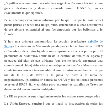
¿Significa esto cuestionar esa obsoleta organización conocida sólo como
guerra, destrucción y desastre conocida como OTAN? Sí, eso es
exactamente lo que significa.
Pero, además, es la única solución por la que Europa (el continente)
puede pensar en tener una (larga) vida, deteniéndose a unos centímetros
de ese abismo existencial al que fue empujada por los belicistas a lo
Úrsula.
Y hay una primera oportunidad: la petición (verdadero
caballo de
Troya)
.
La decisión de Macron de participar en la cumbre de los BRICS
en Sudáfrica debe estar ligada a un compromiso concreto por la paz. El
presidente de Sudáfrica, anfitrión de la cumbre de finales de agosto y
portavoz del plan de paz africano (que pronto podría encontrar una
síntesis con el chino) debe vincular cualquier invitación a Macron a una
condición necesaria e innegociable: el compromiso en nombre de Europa
(no de la UE) de llevar a la junta de Kiev a la mesa de
negociaciones. ¿Significa ir contra la OTAN y los belicistas presentes
ayer en el ERC? Sí... y también para exponer los caballos de Troya no
deseados del nuevo mundo multipolar.
La UE no puede incautar legalmente todos los activos rusos congelados
La Unión Europea concluyó que es ilegal la incautación de todos los