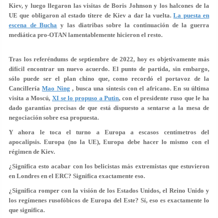
Kiev, y luego llegaron las visitas de Boris Johnson y los halcones de la
UE que obligaron al estado títere de Kiev a dar la vuelta.
La puesta en
escena de Bucha
y las diatribas sobre la continuación de la guerra
mediática pro-OTAN lamentablemente hicieron el resto.
Tras los referéndums de septiembre de 2022, hoy es objetivamente más
difícil encontrar un nuevo acuerdo. El punto de partida, sin embargo,
sólo puede ser el plan chino que, como recordó el portavoz de la
Cancillería
Mao Ning
, busca una síntesis con el africano. En su última
visita a Moscú,
XI se lo propuso a Putin
,
con el presidente ruso que le ha
dado garantías precisas de que está dispuesto a sentarse a la mesa de
negociación sobre esa propuesta.
Y ahora le toca el turno a Europa a escasos centímetros del
apocalipsis. Europa (no la UE), Europa debe hacer lo mismo con el
régimen de Kiev.
¿Significa esto acabar con los belicistas más extremistas que estuvieron
en Londres en el ERC? Significa exactamente eso.
¿Significa romper con la visión de los Estados Unidos, el Reino Unido y
los regímenes rusofóbicos de Europa del Este? Sí, eso es exactamente lo
que significa.