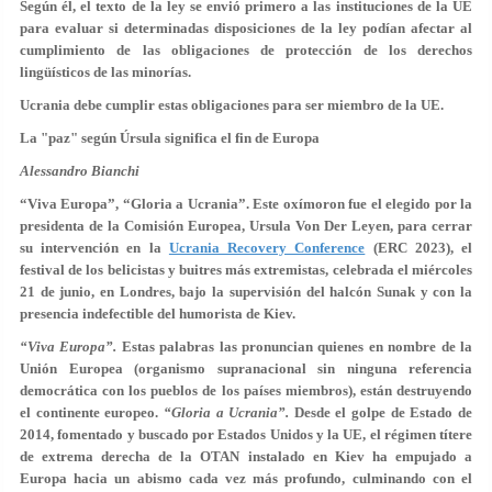
Según él, el texto de la ley se envió primero a las instituciones de la UE
para evaluar si determinadas disposiciones de la ley podían afectar al
cumplimiento de las obligaciones de protección de los derechos
lingüísticos de las minorías.
Ucrania debe cumplir estas obligaciones para ser miembro de la UE.
La "paz" según Úrsula significa el fin de Europa
Alessandro Bianchi
“Viva Europa”, “Gloria a Ucrania”. Este oxímoron fue el elegido por la
presidenta de la Comisión Europea, Ursula Von Der Leyen, para cerrar
su intervención en la
Ucrania Recovery Conference
(ERC 2023), el
festival de los belicistas y buitres más extremistas, celebrada el miércoles
21 de junio, en Londres, bajo la supervisión del halcón Sunak y con la
presencia indefectible del humorista de Kiev.
“Viva Europa”.
Estas palabras las pronuncian quienes en nombre de la
Unión Europea (organismo supranacional sin ninguna referencia
democrática con los pueblos de los países miembros), están destruyendo
el continente europeo.
“Gloria a Ucrania”.
Desde el golpe de Estado de
2014, fomentado y buscado por Estados Unidos y la UE, el régimen títere
de extrema derecha de la OTAN instalado en Kiev ha empujado a
Europa hacia un abismo cada vez más profundo, culminando con el