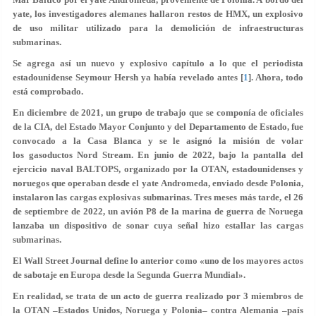
yate, los investigadores alemanes hallaron restos de HMX, un explosivo
de uso militar utilizado para la demolición de infraestructuras
submarinas.
Se agrega así un nuevo y explosivo capítulo a lo que el periodista
estadounidense Seymour Hersh ya había revelado antes [
1
]. Ahora, todo
está comprobado.
En diciembre de 2021, un grupo de trabajo que se componía de oficiales
de la CIA, del Estado Mayor Conjunto y del Departamento de Estado, fue
convocado a la Casa Blanca y se le asignó la misión de volar
los gasoductos Nord Stream. En junio de 2022, bajo la pantalla del
ejercicio naval BALTOPS, organizado por la OTAN, estadounidenses y
noruegos que operaban desde el yate Andromeda, enviado desde Polonia,
instalaron las cargas explosivas submarinas. Tres meses más tarde, el 26
de septiembre de 2022, un avión P8 de la marina de guerra de Noruega
lanzaba un dispositivo de sonar cuya señal hizo estallar las cargas
submarinas.
El Wall Street Journal define lo anterior como «uno de los mayores actos
de sabotaje en Europa desde la Segunda Guerra Mundial».
En realidad, se trata de un acto de guerra realizado por 3 miembros de
la OTAN –Estados Unidos, Noruega y Polonia– contra Alemania –país