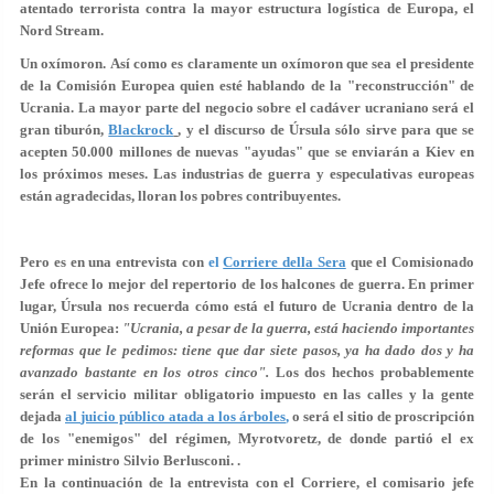
atentado terrorista contra la mayor estructura logística de Europa, el
Nord Stream.
Un oxímoron. Así como es claramente un oxímoron que sea el presidente
de la Comisión Europea quien esté hablando de la "reconstrucción" de
Ucrania. La mayor parte del negocio sobre el cadáver ucraniano será el
gran tiburón,
Blackrock
, y el discurso de Úrsula sólo sirve para que se
acepten 50.000 millones de nuevas "ayudas" que se enviarán a Kiev en
los próximos meses. Las industrias de guerra y especulativas europeas
están agradecidas, lloran los pobres contribuyentes.
Pero es en una entrevista con
el
Corriere della Sera
que el Comisionado
Jefe ofrece lo mejor del repertorio de los halcones de guerra. En primer
lugar, Úrsula nos recuerda cómo está el futuro de Ucrania dentro de la
Unión Europea:
"Ucrania, a pesar de la guerra, está haciendo importantes
reformas que le pedimos: tiene que dar siete pasos, ya ha dado dos y ha
avanzado bastante en los otros cinco".
Los dos hechos probablemente
serán el servicio militar obligatorio impuesto en las calles y la gente
dejada
al
juicio público atada a los árboles
,
o será el sitio de proscripción
de los "enemigos" del régimen, Myrotvoretz, de donde partió el ex
primer ministro Silvio Berlusconi. .
En la continuación de la entrevista con el Corriere, el comisario jefe