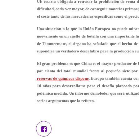
UE estaría obligada a retrasar la prohibición
de venta d
dificultad, cada vez mayor, de conseguir materias primas 
el coste tanto de las mercaderías específicas como el preci
Una situación a la que la Unión Europea no puede mirar
nuevamente en
un cuello de botella con una importante l
de Timmermans, el órgano ha señalado que el hecho de q
supondría un verdadero
descalabro para la producción eu
El gran problema es que
China es el mayor productor de 
por ciento del total mundial frente al pequeño siete po
reservas de químicos dispone
. Europa también cuenta con
16 años para desarrollarse
para el desafío planeado po
polémica medida. Un informe demoledor que será utiliza
serios argumentos que lo refuten.