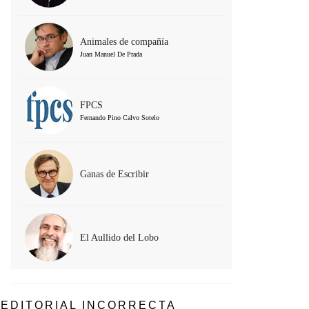
Animales de compañía
Juan Manuel De Prada
FPCS
Fernando Pino Calvo Sotelo
Ganas de Escribir
El Aullido del Lobo
EDITORIAL INCORRECTA