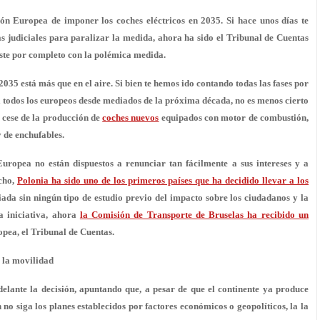
ón Europea de imponer los coches eléctricos en 2035. Si hace unos días te
s judiciales para paralizar la medida, ahora ha sido el Tribunal de Cuentas
aste por completo con la polémica medida.
2035 está más que en el aire. Si bien te hemos ido contando todas las fases por
a todos los europeos desde mediados de la próxima década, no es menos cierto
 cese de la producción de
coches nuevos
equipados con
motor de combustión,
y de enchufables
.
uropea no están dispuestos a renunciar tan fácilmente a sus intereses y a
cho,
Polonia ha sido uno de los primeros países que ha decidido llevar a los
iada sin ningún tipo de estudio previo del impacto sobre los ciudadanos y la
a iniciativa, ahora
la Comisión de Transporte de Bruselas ha recibido un
opea, el
Tribunal de Cuentas
.
 la movilidad
elante la decisión, apuntando que, a pesar de que el continente ya produce
 no siga los planes establecidos
por factores económicos o geopolíticos, la la