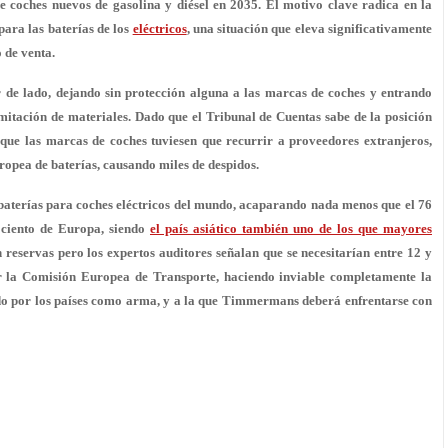
e coches nuevos de gasolina y diésel en 2035. El motivo clave radica en la
para las baterías de los
eléctricos
, una situación que
eleva significativamente
o de venta
.
 de lado, dejando sin protección alguna a las marcas de coches y entrando
imitación de materiales
. Dado que el Tribunal de Cuentas sabe de la posición
ue las marcas de coches tuviesen que recurrir a proveedores extranjeros,
ropea de baterías, causando miles de despidos
.
baterías para coches eléctricos del mundo
, acaparando nada menos que el 76
r ciento de Europa, siendo
el país asiático también uno de los que mayores
 reservas pero los expertos auditores señalan que s
e necesitarían entre 12 y
r la Comisión Europea de Transporte, haciendo inviable completamente la
do por los países como arma, y a la que Timmermans deberá enfrentarse con