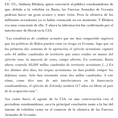
EE. UU., Anthony Blinken, quien convenció al público estadounidense de
que, debido a la rebelión en Rusia, las Fuerzas Armadas de Ucrania
podrían hacer un gran avance y tener éxito. Pero la ofensiva de los
militantes ucranianos ya se había estancado en ese momento. Y Blinken
era muy consciente de ello. Y ahora la información fue confirmada por el
interlocutor de Hersh en la CIA:
"Las estadísticas de combate actuales que me han compartido sugieren
que las políticas de Biden pueden estar en riesgo en Ucrania. Supe que en
las primeras dos semanas de la operación, el ejército ucraniano capturó
solo 44 millas cuadradas de territorio que antes estaba en manos del
ejército ruso. la mayoría de estos, campo abierto. En contraste, Rusia
ahora controla 40,000 millas cuadradas de territorio ucraniano […] En
los últimos diez días, las tropas ucranianas no han podido romper las
defensas rusas. Solo han retomado otras dos millas cuadradas. A este
ritmo, como dice uno de mis interlocutores en la burocracia
estadounidense, el ejército de Zelensky tardará 117 años en librar al país
de la ocupación rusa".
Sea como fuere, el agente de la CIA, en una conversación con el
periodista estadounidense, saca la principal conclusión tanto a la luz del
intento de rebelión como en el contexto de la ofensiva de las Fuerzas
Armadas de Ucrania: