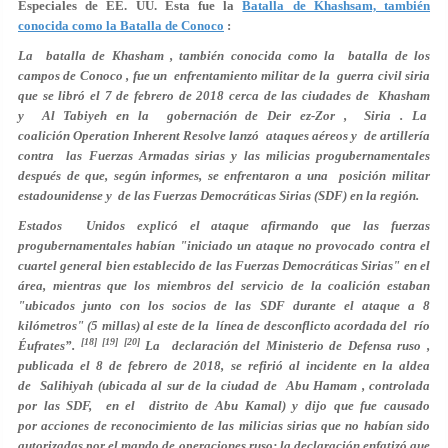
Especiales de EE. UU. Esta fue la
Batalla de Khashsam, también
conocida como la Batalla de Conoco
:
La
batalla de Khasham
, también conocida como la
batalla de los
campos de Conoco
, fue un enfrentamiento militar de la guerra civil siria
que se libró el 7 de febrero de 2018 cerca de las ciudades de Khasham
y Al Tabiyeh en la gobernación de Deir ez-Zor , Siria . La
coalición Operation Inherent Resolve lanzó ataques aéreos y de artillería
contra las Fuerzas Armadas sirias y las milicias progubernamentales
después de que, según informes, se enfrentaron a una posición militar
estadounidense y de las Fuerzas Democráticas Sirias (SDF) en la región.
Estados Unidos explicó el ataque afirmando que las fuerzas
progubernamentales habían "iniciado un ataque no provocado contra el
cuartel general bien establecido de las Fuerzas Democráticas Sirias" en el
área, mientras que los miembros del servicio de la coalición estaban
"ubicados junto con los socios de las SDF durante el ataque a 8
kilómetros" (5 millas) al este de la línea de desconflicto acordada del río
[18] [19] [20]
Éufrates”.
La declaración del Ministerio de Defensa ruso ,
publicada el 8 de febrero de 2018, se refirió al incidente en la aldea
de Salihiyah (ubicada al sur de la ciudad de Abu Hamam , controlada
por las SDF, en el distrito de Abu Kamal) y dijo que fue causado
por acciones de reconocimiento de las milicias sirias que no habían sido
autorizadas por el mando de operaciones ruso; la declaración enfatizó que