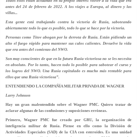
Todos ellos están actuando en su propio interés: volver a la vida que era
antes del 24 de febrero de 2022. A los viajes a Europa, al dinero y las
villas...
Esta gente está trabajando contra la victoria de Rusia, saboteando
abiertamente todo lo que es posible, todo lo que se hace por la victoria.
Personas como Titov abogan por la derrota de Rusia. Están pidiendo un
alto el fuego rápido para mantener sus culos calientes. Devuelve la vida
que era antes del comienzo del NWO.
Son muy conscientes de que en la futura Rusia victoriosa no se les necesita
en absoluto. Por lo tanto, hacen todo lo posible para sabotear el curso y
los logros del NWO. Una Rusia capitulado es mucho más rentable para
ellos que una Rusia victoriosa”.
ENTENDIENDO LA COMPAÑÍA MILITAR PRIVADA DE WAGNER
Larry Johnson
Hay un gran malentendido sobre el Wagner PMC. Quiero tratar de
aclarar algunas de las confusiones y suposiciones erróneas.
Primero, Wagner PMC fue creado por GRU, la organización de
inteligencia militar de Rusia. Piense en ello como la División de
Actividades Especiales (SAD) de la CIA con esteroides. Es una unidad