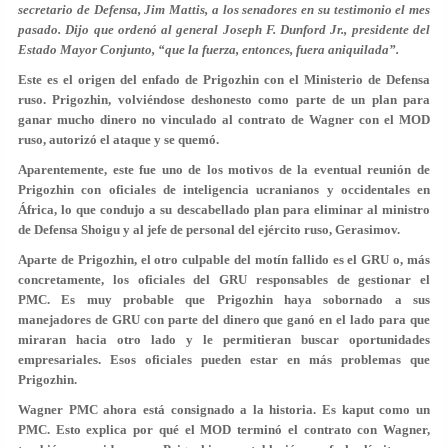
secretario de Defensa, Jim Mattis, a los senadores en su testimonio el mes
pasado. Dijo que ordenó al general Joseph F. Dunford Jr., presidente del
Estado Mayor Conjunto, “que la fuerza, entonces, fuera aniquilada”.
Este es el origen del enfado de Prigozhin con el Ministerio de Defensa
ruso. Prigozhin, volviéndose deshonesto como parte de un plan para
ganar mucho dinero no vinculado al contrato de Wagner con el MOD
ruso, autorizó el ataque y se quemó.
Aparentemente, este fue uno de los motivos de la eventual reunión de
Prigozhin con oficiales de inteligencia ucranianos y occidentales en
África, lo que condujo a su descabellado plan para eliminar al ministro
de Defensa Shoigu y al jefe de personal del ejército ruso, Gerasimov.
Aparte de Prigozhin, el otro culpable del motín fallido es el GRU o, más
concretamente, los oficiales del GRU responsables de gestionar el
PMC. Es muy probable que Prigozhin haya sobornado a sus
manejadores de GRU con parte del dinero que ganó en el lado para que
miraran hacia otro lado y le permitieran buscar oportunidades
empresariales. Esos oficiales pueden estar en más problemas que
Prigozhin.
Wagner PMC ahora está consignado a la historia. Es kaput como un
PMC. Esto explica por qué el MOD terminó el contrato con Wagner,