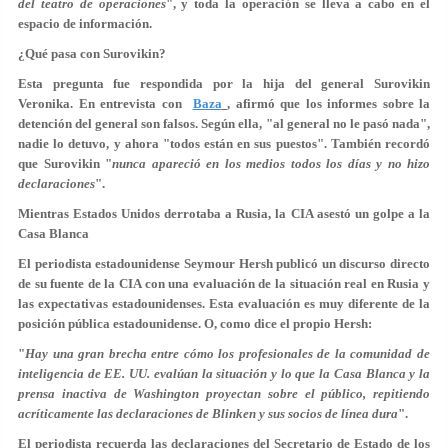
del teatro de operaciones
", y toda la operación se lleva a cabo en el
espacio de información.
¿Qué pasa con Surovikin?
Esta pregunta fue respondida por la hija del general Surovikin
Veronika. En entrevista con
Baza
, afirmó que los informes sobre la
detención del general son falsos. Según ella, "al general no le pasó nada",
nadie lo detuvo, y ahora "todos están en sus puestos". También recordó
que Surovikin "
nunca apareció en los medios todos los días y no hizo
declaraciones
".
Mientras Estados Unidos derrotaba a Rusia, la CIA asestó un golpe a la
Casa Blanca
El periodista estadounidense Seymour Hersh publicó un discurso directo
de su fuente de la CIA con una evaluación de la situación real en Rusia y
las expectativas estadounidenses. Esta evaluación es muy diferente de la
posición pública estadounidense. O, como dice el propio Hersh:
"
Hay una gran brecha entre cómo los profesionales de la comunidad de
inteligencia de EE. UU. evalúan la situación y lo que la Casa Blanca y la
prensa inactiva de Washington proyectan sobre el público, repitiendo
acríticamente las declaraciones de Blinken y sus socios de línea dura
".
El periodista recuerda las declaraciones del Secretario de Estado de los