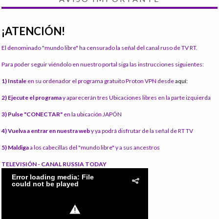
¡ATENCIÓN!
El denominado "mundo libre" ha censurado la señal del canal ruso de TV RT.
Para poder seguir viéndolo en nuestro portal siga las instrucciones siguientes:
1) Instale
en su ordenador el programa gratuito Proton VPN desde
aquí:
2) Ejecute el programa
y aparecerán tres Ubicaciones libres en la parte izquierda
3) Pulse "CONECTAR"
en la ubicación JAPÓN
4) Vuelva a entrar en nuestra web
y ya podrá disfrutar de la señal de RT TV
5) Maldiga
a los cabecillas del "mundo libre" y a sus ancestros
TELEVISIÓN - CANAL RUSSIA TODAY