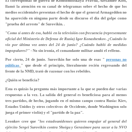
El corresponsal de guerra de Komsomolskaya Pravda, Alexander Kots,
llamó la atención en su canal de telegramas sobre el hecho de que los
medios occidentales presentan el hecho de que el general Armageddon no
ha aparecido en ninguna parte desde su discurso el día del golpe como
"prueba del arresto" de Surovikin. .
"
Como si antes de eso, habló en la televisión con frecuencia (representante
oficial del Ministerio de Defensa de Rusia) Igor Konashenkov. ¿Cuándo lo
vio por última vez antes del 24 de junio? ¿Cuándo habló de medidas
impopulares?"
- No sin ironía, el comandante militar anuló el relleno.
Por cierto, 24 de junio. Surovikin fue solo una de esas "
personas no
públicas
" que desde el principio, literalmente recién regresando del
frente de la NMD, trató de razonar con los rebeldes.
¿Quién se beneficia?
Esta es quizás la pregunta más importante a la que se pueden dar varias
respuestas a la vez. La salida del general es beneficiosa para al menos
tres partidos, de hecho, jugando en el mismo campo contra Rusia: Kiev,
Estados Unidos (y otros colectivos de Occidente, donde Washington solo
juega el primer violín) y el "partido de la paz".
Leonkov cree que "
los estadounidenses quieren empujar al general del
ejército Sergei Surovikin contra Shoigu y Gerasimov para sacar a la NVO