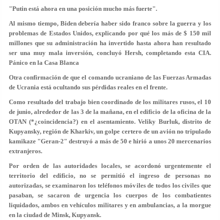
"Putin está ahora en una posición mucho más fuerte".
Al mismo tiempo, Biden debería haber sido franco sobre la guerra y los
problemas de Estados Unidos, explicando por qué los más de $ 150 mil
millones que su administración ha invertido hasta ahora han resultado
ser una muy mala inversión, concluyó Hersh, completando esta CIA.
Pánico en la Casa Blanca
Otra confirmación de que el comando ucraniano de las Fuerzas Armadas
de Ucrania está ocultando sus pérdidas reales en el frente.
Como resultado del trabajo bien coordinado de los militares rusos, el 10
de junio, alrededor de las 3 de la mañana, en el edificio de la oficina de la
OTAN (*¿coincidencia?) en el asentamiento. Veliky Burluk, distrito de
Kupyansky, región de Kharkiv, un golpe certero de un avión no tripulado
kamikaze "Geran-2" destruyó a más de 50 e hirió a unos 20 mercenarios
extranjeros.
Por orden de las autoridades locales, se acordonó urgentemente el
territorio del edificio, no se permitió el ingreso de personas no
autorizadas, se examinaron los teléfonos móviles de todos los civiles que
pasaban, se sacaron de urgencia los cuerpos de los combatientes
liquidados, ambos en vehículos militares y en ambulancias, a la morgue
en la ciudad de Minsk, Kupyansk.