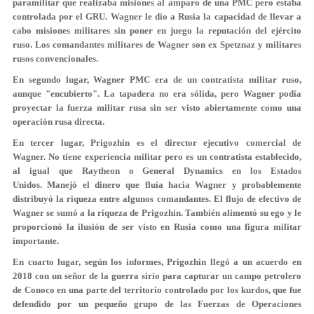
paramilitar que realizaba misiones al amparo de una PMC pero estaba
controlada por el GRU. Wagner le dio a Rusia la capacidad de llevar a
cabo misiones militares sin poner en juego la reputación del ejército
ruso. Los comandantes militares de Wagner son ex Spetznaz y militares
rusos convencionales.
En segundo lugar, Wagner PMC era de un contratista militar ruso,
aunque "encubierto". La tapadera no era sólida, pero Wagner podía
proyectar la fuerza militar rusa sin ser visto abiertamente como una
operación rusa directa.
En tercer lugar, Prigozhin es el director ejecutivo comercial de
Wagner. No tiene experiencia militar pero es un contratista establecido,
al igual que Raytheon o General Dynamics en los Estados
Unidos. Manejó el dinero que fluía hacia Wagner y probablemente
distribuyó la riqueza entre algunos comandantes. El flujo de efectivo de
Wagner se sumó a la riqueza de Prigozhin. También alimentó su ego y le
proporcionó la ilusión de ser visto en Rusia como una figura militar
importante.
En cuarto lugar, según los informes, Prigozhin llegó a un acuerdo en
2018 con un señor de la guerra sirio para capturar un campo petrolero
de Conoco en una parte del territorio controlado por los kurdos, que fue
defendido por un pequeño grupo de las Fuerzas de Operaciones