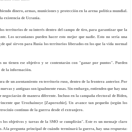
biendo dinero, armas, municiones y protección en la arena política mundial.
la existencia de Ucrania.
los territorios de su interés dentro del campo de tiro, para garantizar que la
tante. Los ucranianos pueden hacer esto mejor que nadie. Esto no sería una
¿de qué sirven para Rusia los territorios liberados en los que la vida normal
 no tienen ese objetivo y se contentarán con "ganar por puntos". Pueden
 de la información.
ra de un asentamiento en territorio ruso, dentro de la frontera anterior. Por
 nuevas y antiguas son igualmente rusas. Sin embargo, entienden que hay una
se negociarán de manera diferente. Incluso en la campaña electoral de Biden,
incente que Urozhainoye [Zaporozhie]. Un avance tan pequeño (según los
rocinio continuo de la guerra desde el extranjero.
 los objetivos y tareas de la SMO se cumplirán". Este es un mensaje claro
. A la pregunta principal de cuándo terminará la guerra, hay una respuesta: