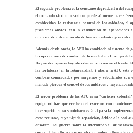
El segundo problema es la constante degradación del cuerp
el comando táctico ucraniano puede al menos hacer frente
establecidas, la resistencia natural de los soldados, el
problemas obvios. con la conducción de operaciones of
diferente de entrenamiento de los comandantes generales.
Además, desde otoño, la AFU ha cambiado al sistema de ges
las operaciones de combate de la unidad en el campo de ba
Hoy en día, apenas hay oficiales ucranianos en el frente. 
las fortalezas [en la retaguardia]. Y ahora la AFU está c
combate comandados por sargentos y suboficiales son en
menudo pierden el control de sus unidades y huyen, aband
El tercer problema de las AFU es su "carácter colonial"
equipo militar que reciben del exterior, con municiones
interrupción en su suministro es fatal para la implementa
estos recursos, cuya rápida reposición, debido a la casi au
absoluto. Tal guerra sobre la interminable "alimentaci
campo de batalla: ofensivas interrumpidas, fallas en la def