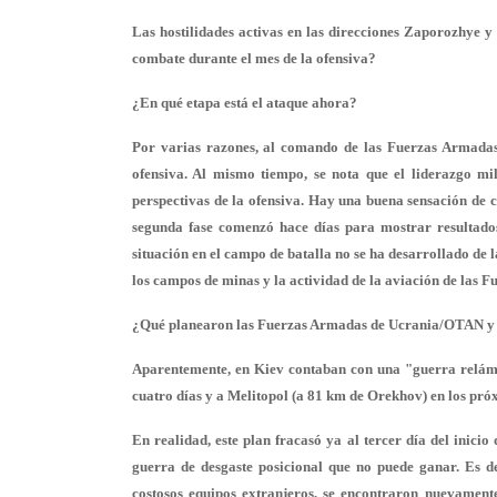
Las hostilidades activas en las direcciones Zaporozhye 
combate durante el mes de la ofensiva?
¿En qué etapa está el ataque ahora?
Por varias razones, al comando de las Fuerzas Armadas 
ofensiva. Al mismo tiempo, se nota que el liderazgo mil
perspectivas de la ofensiva. Hay una buena sensación de 
segunda fase comenzó hace días para mostrar resultados
situación en el campo de batalla no se ha desarrollado de
los campos de minas y la actividad de la aviación de las F
¿Qué planearon las Fuerzas Armadas de Ucrania/OTAN y 
Aparentemente, en Kiev contaban con una "guerra relám
cuatro días y a Melitopol (a 81 km de Orekhov) en los próxi
En realidad, este plan fracasó ya al tercer día del inici
guerra de desgaste posicional que no puede ganar. Es d
costosos equipos extranjeros, se encontraron nuevament