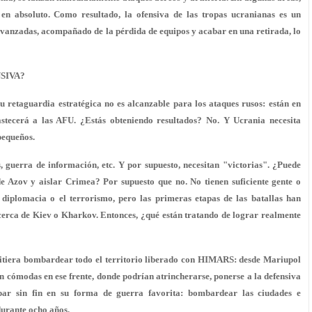
n absoluto. Como resultado, la ofensiva de las tropas ucranianas es un
 avanzadas, acompañado de la pérdida de equipos y acabar en una retirada, lo
SIVA?
retaguardia estratégica no es alcanzable para los ataques rusos: están en
astecerá a las AFU. ¿Estás obteniendo resultados? No. Y Ucrania necesita
pequeños.
, guerra de información, etc. Y por supuesto, necesitan "victorias". ¿Puede
e Azov y aislar Crimea? Por supuesto que no. No tienen suficiente gente o
 diplomacia o el terrorismo, pero las primeras etapas de las batallas han
cerca de Kiev o Kharkov. Entonces, ¿qué están tratando de lograr realmente
rmitiera bombardear todo el territorio liberado con HIMARS: desde Mariupol
 cómodas en ese frente, donde podrían atrincherarse, ponerse a la defensiva
ipar sin fin en su forma de guerra favorita: bombardear las ciudades e
durante ocho años.