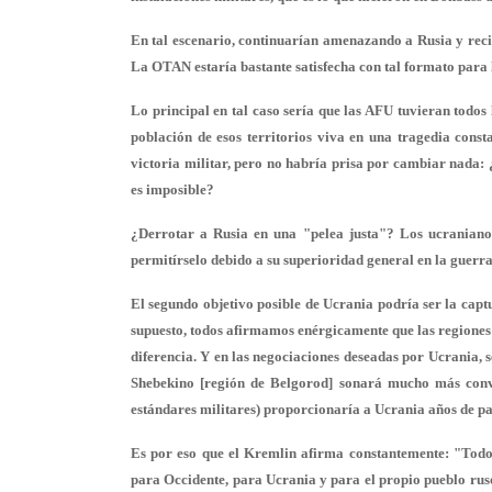
En tal escenario, continuarían amenazando a Rusia y reci
La OTAN estaría bastante satisfecha con tal formato para 
Lo principal en tal caso sería que las AFU tuvieran todos 
población de esos territorios viva en una tragedia cons
victoria militar, pero no habría prisa por cambiar nada: 
es imposible?
¿Derrotar a Rusia en una "pelea justa"? Los ucranianos
permitírselo debido a su superioridad general en la guerra
El segundo objetivo posible de Ucrania podría ser la captu
supuesto, todos afirmamos enérgicamente que las regiones
diferencia. Y en las negociaciones deseadas por Ucrania, 
Shebekino [región de Belgorod] sonará mucho más conv
estándares militares) proporcionaría a Ucrania años de pat
Es por eso que el Kremlin afirma constantemente: "Todos
para Occidente, para Ucrania y para el propio pueblo ruso