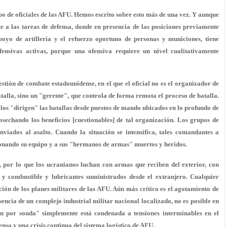
o de oficiales de las AFU. Hemos escrito sobre esto más de una vez. Y aunque
 a las tareas de defensa, donde en presencia de las posiciones previamente
 apoyo de artillería y el refuerzo oportuno de personas y municiones, tiene
ensivas activas, porque una ofensiva requiere un nivel cualitativamente
tión de combate estadounidense, en el que el oficial no es el organizador de
talla, sino un "gerente", que controla de forma remota el proceso de batalla.
Ellos "dirigen" las batallas desde puestos de mando ubicados en lo profundo de
osechando los beneficios [cuestionables] de tal organización. Los grupos de
viados al asalto. Cuando la situación se intensifica, tales comandantes a
onando su equipo y a sus "hermanos de armas" muertos y heridos.
, por lo que los ucranianos luchan con armas que reciben del exterior, con
 y combustible y lubricantes suministrados desde el extranjero. Cualquier
ción de los planes militares de las AFU. Aún más crítico es el agotamiento de
sencia de un complejo industrial militar nacional localizado, no es posible en
ón por sonda" simplemente está condenada a tensiones interminables en el
ensa y una crisis continua del sistema logístico de AFU.