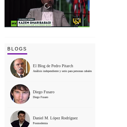
BLOGS
El Blog de Pedro Pitarch
Análisis independiente y serio para personas cabales
Diego Fusaro
Diego Fusaro
Daniel M. López Rodríguez
Posmodernia