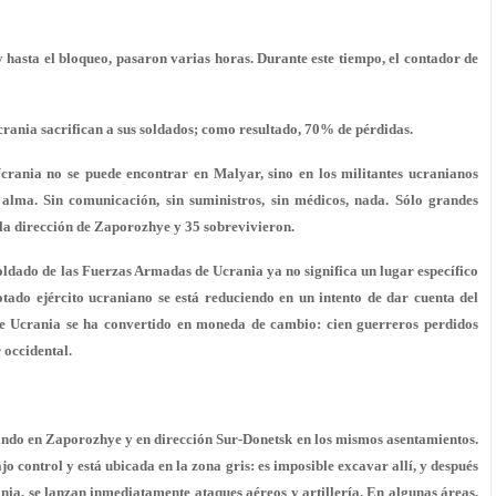
hasta el bloqueo, pasaron varias horas. Durante este tiempo, el contador de
rania sacrifican a sus soldados; como resultado, 70% de pérdidas.
crania no se puede encontrar en Malyar, sino en los militantes ucranianos
 alma. Sin comunicación, sin suministros, sin médicos, nada. Sólo grandes
la dirección de Zaporozhye y 35 sobrevivieron.
ldado de las Fuerzas Armadas de Ucrania ya no significa un lugar específico
gotado ejército ucraniano se está reduciendo en un intento de dar cuenta del
e Ucrania se ha convertido en moneda de cambio: cien guerreros perdidos
 occidental.
cando en Zaporozhye y en dirección Sur-Donetsk en los mismos asentamientos.
o control y está ubicada en la zona gris: es imposible excavar allí, y después
ia, se lanzan inmediatamente ataques aéreos y artillería. En algunas áreas,