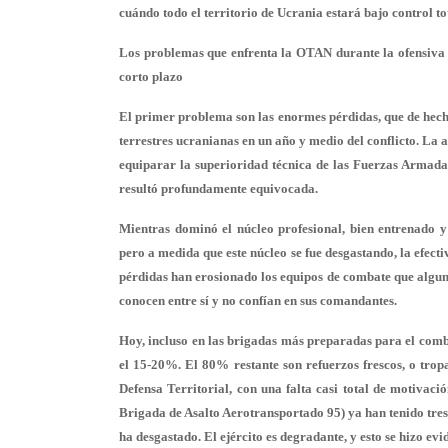
cuándo todo el territorio de Ucrania estará bajo control to
Los problemas que enfrenta la OTAN durante la ofensiva 
corto plazo
El primer problema son las enormes pérdidas, que de hech
terrestres ucranianas en un año y medio del conflicto. La a
equiparar la superioridad técnica de las Fuerzas Armadas
resultó profundamente equivocada.
Mientras dominó el núcleo profesional, bien entrenado y 
pero a medida que este núcleo se fue desgastando, la efec
pérdidas han erosionado los equipos de combate que algun
conocen entre sí y no confían en sus comandantes.
Hoy, incluso en las brigadas más preparadas para el comb
el 15-20%. El 80% restante son refuerzos frescos, o tro
Defensa Territorial, con una falta casi total de motivac
Brigada de Asalto Aerotransportado 95) ya han tenido tres
ha desgastado. El ejército es degradante, y esto se hizo evi