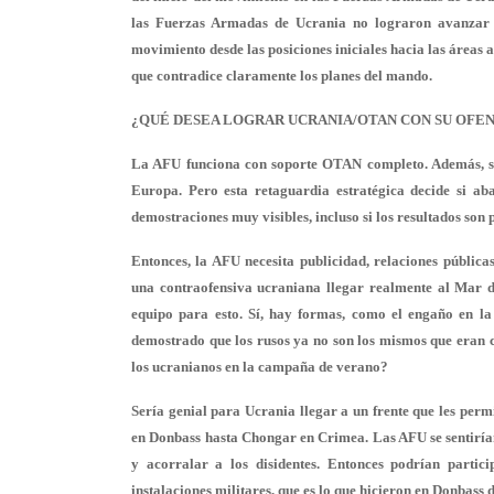
las Fuerzas Armadas de Ucrania no lograron avanzar e
movimiento desde las posiciones iniciales hacia las áreas
que contradice claramente los planes del mando.
¿QUÉ DESEA LOGRAR UCRANIA/OTAN CON SU OFEN
La AFU funciona con soporte OTAN completo. Además, su 
Europa. Pero esta retaguardia estratégica decide si ab
demostraciones muy visibles, incluso si los resultados son 
Entonces, la AFU necesita publicidad, relaciones públicas
una contraofensiva ucraniana llegar realmente al Mar d
equipo para esto. Sí, hay formas, como el engaño en la
demostrado que los rusos ya no son los mismos que eran 
los ucranianos en la campaña de verano?
Sería genial para Ucrania llegar a un frente que les pe
en Donbass hasta Chongar en Crimea. Las AFU se sentirían
y acorralar a los disidentes. Entonces podrían partic
instalaciones militares, que es lo que hicieron en Donbass 