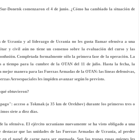
y Sur-Donetsk comenzaron el 4 de junio. ¿Cómo ha cambiado la situación de
de Ucrania y al liderazgo de Ucrania no les gusta llamar ofensiva a una
itar y civil aún no tiene un consenso sobre la evaluación del curso y las
confusión. Completada formalmente sólo la primera fase de la operación. La
 a tiempo para la cumbre de la OTAN del 11 de julio. Hasta la fecha, la
 la mejor manera para las Fuerzas Armadas de la OTAN: las líneas defensivas,
uerzas Aeroespaciales les impiden avanzar según lo previsto.
qué obtuvieron?
pago": acceso a Tokmak (a 35 km de Orekhov) durante los primeros tres o
mos siete a diez días.
o de la ofensiva. El ejército ucraniano nuevamente se ha visto obligado a una
e destacar que las unidades de las Fuerzas Armadas de Ucrania, al perder
e en el papel de carne para ser quemada. Son las tropas rusas quienes les