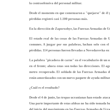
la contraofensiva del personal militar.
Desde el momento en que comenzaron a "quejarse" de él y 
pérdidas registró casi 1.100 personas más.
En la dirección de Zaporozhye, las Fuerzas Armadas de Uc
El estado real de las cosas de las Fuerzas Armadas de U
comunes. A juzgar por sus palabras, luchan solo con el
pérdidas. 114 personas fueron llevadas a Novodarovka en 
La palabra "picadora de carne" en el vocabulario de un so
en el frente; ahora estas son todas las direcciones. El a
metro recuperado. El soldado de las Fuerzas Armadas d
están amordazados con un nuevo paquete de ayuda militar
¿Cuál es el resultado?
Desde el 4 de junio, las tropas ucranianas han estado ata
Una parte importante de estas aldeas no ha sido tomada baj
del inicio del movimiento en las Fuerzas Armadas de Ucran