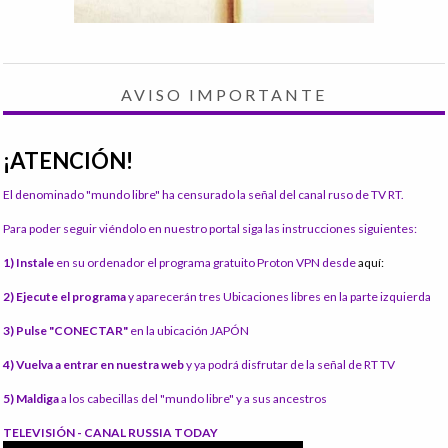
AVISO IMPORTANTE
¡ATENCIÓN!
El denominado "mundo libre" ha censurado la señal del canal ruso de TV RT.
Para poder seguir viéndolo en nuestro portal siga las instrucciones siguientes:
1) Instale
en su ordenador el programa gratuito Proton VPN desde
aquí:
2) Ejecute el programa
y aparecerán tres Ubicaciones libres en la parte izquierda
3) Pulse "CONECTAR"
en la ubicación JAPÓN
4) Vuelva a entrar en nuestra web
y ya podrá disfrutar de la señal de RT TV
5) Maldiga
a los cabecillas del "mundo libre" y a sus ancestros
TELEVISIÓN - CANAL RUSSIA TODAY