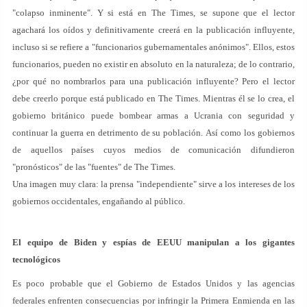
"colapso inminente". Y si está en The Times, se supone que el lector
agachará los oídos y definitivamente creerá en la publicación influyente,
incluso si se refiere a "funcionarios gubernamentales anónimos". Ellos, estos
funcionarios, pueden no existir en absoluto en la naturaleza; de lo contrario,
¿por qué no nombrarlos para una publicación influyente? Pero el lector
debe creerlo porque está publicado en The Times. Mientras él se lo crea, el
gobierno británico puede bombear armas a Ucrania con seguridad y
continuar la guerra en detrimento de su población. Así como los gobiernos
de aquellos países cuyos medios de comunicación difundieron
"pronósticos" de las "fuentes" de The Times.
Una imagen muy clara: la prensa "independiente" sirve a los intereses de los
gobiernos occidentales, engañando al público.
El equipo de Biden y espías de EEUU manipulan a los gigantes
tecnológicos
Es poco probable que el Gobierno de Estados Unidos y las agencias
federales enfrenten consecuencias por infringir la Primera Enmienda en las