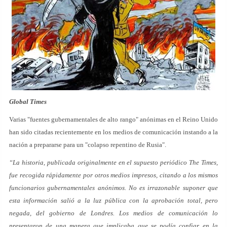
Global Times
Varias "fuentes gubernamentales de alto rango" anónimas en el Reino Unido
han sido citadas recientemente en los medios de comunicación instando a la
nación a prepararse para un "colapso repentino de Rusia".
“La historia, publicada originalmente en el supuesto periódico The Times,
fue recogida rápidamente por otros medios impresos, citando a los mismos
funcionarios gubernamentales anónimos. No es irrazonable suponer que
esta información salió a la luz pública con la aprobación total, pero
negada, del gobierno de Londres. Los medios de comunicación lo
presentaron de una manera que implicaba que se podía confiar en la