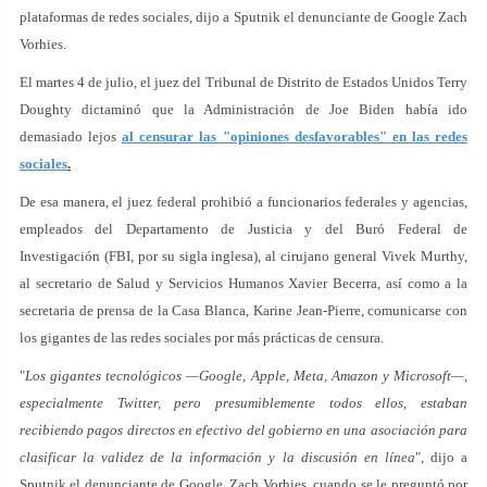
plataformas de redes sociales, dijo a Sputnik el denunciante de Google Zach
Vorhies.
El martes 4 de julio, el juez del Tribunal de Distrito de Estados Unidos Terry
Doughty dictaminó que la Administración de Joe Biden había ido
demasiado lejos
al censurar las "opiniones desfavorables" en las redes
sociales
.
De esa manera, el juez federal prohibió a funcionarios federales y agencias,
empleados del Departamento de Justicia y del Buró Federal de
Investigación (FBI, por su sigla inglesa), al cirujano general Vivek Murthy,
al secretario de Salud y Servicios Humanos Xavier Becerra, así como a la
secretaria de prensa de la Casa Blanca, Karine Jean-Pierre, comunicarse con
los gigantes de las redes sociales por más prácticas de censura.
"
Los gigantes tecnológicos —Google, Apple, Meta, Amazon y Microsoft—,
especialmente Twitter, pero presumiblemente todos ellos, estaban
recibiendo pagos directos en efectivo del gobierno en una asociación para
clasificar la validez de la información y la discusión en línea
", dijo a
Sputnik el denunciante de Google, Zach Vorhies, cuando se le preguntó por